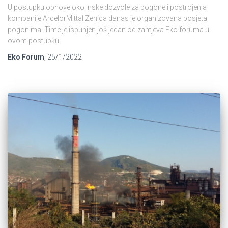
U postupku obnove okolinske dozvole za pogone i postrojenja
kompanije ArcelorMittal Zenica danas je organizovana posjeta
pogonima. Time je ispunjen još jedan od zahtjeva Eko foruma u
ovom postupku.
Eko Forum
,
25/1/2022