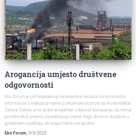
Arogancija umjesto društvene
odgovornosti
Eko forum je od Federalnog ministarstva okoliša i turizma tražio
informacije o realizaciji mjera iz okolinske dozvole za ArcelorMittal
Zenica. Danas smo dobili arogantan odgovor kompanije, da nema
potrebe da ih pitamo za realizaciju mjera, nego da će to dostaviti u
godišnjem izvještaju, do kraja marta ove godine.
Eko Forum
,
9/3/2023