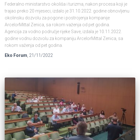
Federalno ministarstvo okoliša i turizma, nakon procesa koji je
trajao preko 20 mjeseci, izdalo je 31.10.2022. godine obnovljenu
okolinsku dozvolu za pogone i postrojenja kompanije
ArcelorMittal Zenica, sa rokom važenja od pet godina.
Agencija za vodno područje rijeke Save, izdala je 10.11.2022.
godine vodnu dozvolu za kompaniju ArcelorMittal Zenica, sa
rokom važenja od pet godina.
Eko Forum
,
21/11/2022