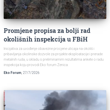
Promjene propisa za bolji rad
okolišnih inspekcija u FBiH
Inicijativa za uvođenje obavezne procjene uticaja na okoliš i
pribavljanja okolinske dozvole za projekte eksploatacije i prerade
metalnih ruda, u skladu s preliminarnim rezultatima ankete o radu
inspekcija koju provodi Eko forum Zenica.
Eko Forum
,
27/7/2026