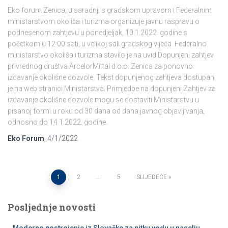
Eko forum Zenica, u saradnji s gradskom upravom i Federalnim
ministarstvom okoliša i turizma organizuje javnu raspravu o
podnesenom zahtjevu u ponedjeljak, 10.1.2022. godine s
početkom u 12:00 sati, u velikoj sali gradskog vijeća. Federalno
ministarstvo okoliša i turizma stavilo je na uvid Dopunjeni zahtjev
privrednog društva ArcelorMittal d.o.o. Zenica za ponovno
izdavanje okolišne dozvole. Tekst dopunjenog zahtjeva dostupan
je na web stranici Ministarstva. Primjedbe na dopunjeni Zahtjev za
izdavanje okolišne dozvole mogu se dostaviti Ministarstvu u
pisanoj formi u roku od 30 dana od dana javnog objavljivanja,
odnosno do 14.1.2022. godine.
Eko Forum
,
4/1/2022
Posts
1
2
…
5
SLIJEDEĆE
pagination
Posljednje novosti
Moderno postrojenje iz Slovačke za pitku vodu u naselju