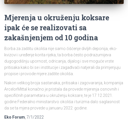
Mjerenja u okruženju koksare
ipak će se realizovati sa
zakašnjenjem od 10 godina
Borba za zaštitu okoliša nije samo čišćenje divljih deponija, eko-
kvizovi i uređenje korita rijeka, ta borba često podrazumijeva
dugogodišnju upornost, odricanja, dijalog i sve moguće vrste
pritisaka kako bi se i institucije i zagađivači natjerali da primjenjuju
propise i provode mjere zaštite okoliša.
Nakon velikog broja sastanaka, pritisaka i zagovaranja, kompanija
ArcelorMittal konačno je pristala da provede mjerenja osnovnih i
specifičnih parametara u okruženju koksare, te je 17.12.2021.
godine Federalno ministarstvo okoliša i turizma dalo saglasnost
da se ta mjera provede u januaru 2022. godine.
Eko Forum
,
7/1/2022