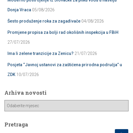
Donja Vraca
05/08/2026
Šesto produženje roka za zagađivače
04/08/2026
Promjene propisa za bolji rad okolišnih inspekcija u FBiH
27/07/2026
Ima li zelene tranzicije za Zenicu?
21/07/2026
Posjeta “Javnoj ustanovi za zaštićena prirodna područja” u
ZDK
10/07/2026
Arhiva novosti
A
r
h
i
Pretraga
v