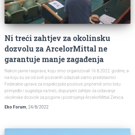
Ni treći zahtjev za okolinsku
dozvolu za ArcelorMittal ne
garantuje manje zagađenja
Nakon javne rasprave, koju smo organizovali 16.8.2022. godine, a
na koju su se od svih pozvanih odazvali samo predstavnici
Federalne uprave za inspekcijske poslove, pripremili smo listu
primjedbi i sugestija na treći, dopunjeni zahtjev za izdavanje
okolinske dozvole za pogone i postrojenja ArcelorMittal Zenica.
Eko Forum
,
24/8/2022