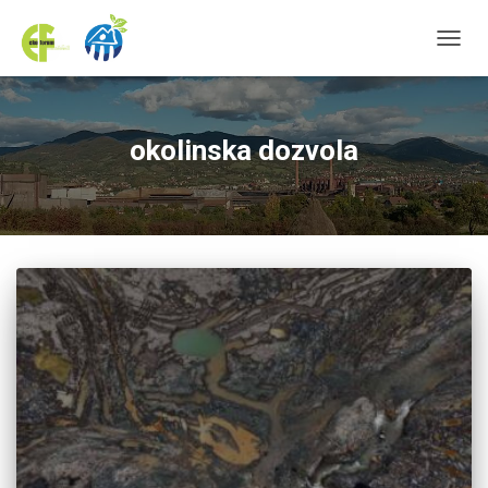
TOGGL
okolinska dozvola