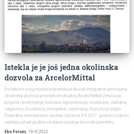
Istekla je je još jedna okolinska
dozvola za ArcelorMittal
Početkom ovog mjeseca prestala je da važi Integralna obnovljena
okolinska dozvola privrednom društvu ArcelorMittal Zenica za
pogone i postrojenja: koksara, aglomeracija, visoka peć, čeličana,
valjaonice, kovačnica, energetika i saobraćaj. Dozvolu je izdalo
Federalno ministarstvo okoliša i turizma 3.4.2017. godine s rokom
važenja od pet godina od dana uručenja dozvole operateru.
Eko Forum
,
19/4/2022