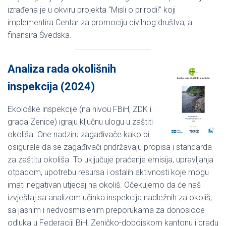
izrađena je u okviru projekta “Misli o prirodi!” koji
implementira Centar za promociju civilnog društva, a
finansira Švedska.
Analiza rada okolišnih
inspekcija (2024)
Ekološke inspekcije (na nivou FBiH, ZDK i
grada Zenice) igraju ključnu ulogu u zaštiti
okoliša. One nadziru zagađivače kako bi
osigurale da se zagađivači pridržavaju propisa i standarda
za zaštitu okoliša. To uključuje praćenje emisija, upravljanja
otpadom, upotrebu resursa i ostalih aktivnosti koje mogu
imati negativan utjecaj na okoliš. Očekujemo da će naš
izvještaj sa analizom učinka inspekcija nadležnih za okoliš,
sa jasnim i nedvosmislenim preporukama za donosioce
odluka u Federaciji BiH, Zeničko-dobojskom kantonu i gradu