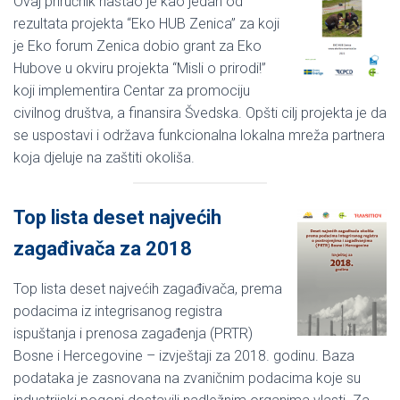
Ovaj priručnik nastao je kao jedan od
rezultata projekta “Eko HUB Zenica” za koji
je Eko forum Zenica dobio grant za Eko
Hubove u okviru projekta “Misli o prirodi!”
koji implementira Centar za promociju
civilnog društva, a finansira Švedska. Opšti cilj projekta je da
se uspostavi i održava funkcionalna lokalna mreža partnera
koja djeluje na zaštiti okoliša.
Top lista deset najvećih
zagađivača za 2018
Top lista deset najvećih zagađivača, prema
podacima iz integrisanog registra
ispuštanja i prenosa zagađenja (PRTR)
Bosne i Hercegovine – izvještaji za 2018. godinu. Baza
podataka je zasnovana na zvaničnim podacima koje su