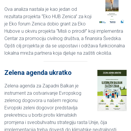
Ova analiza nastala je kao jedan od
rezultata projekta “Eko HUB Zenica” za koji
je Eko forum Zenica dobio grant za Eko
Hubove u okviru projekta “Misli o prirodi!” koji implementira
Centar za promociju civilnog društva, a finansira Švedska.
Opšti cilj projekta je da se uspostavi i održava funkcionalna
lokalna mreža partnera koja djeluje na zaštiti okoliša.
Zelena agenda ukratko
Zelena agenda za Zapadni Balkan je
instrument za ostvarivanje Evropskog
zelenog dogovora u našem regionu.
Evropski zeleni dogovor predstavlja
prekretnicu u borbi protiv klimatskih
promjena i sveobuhvatnu strategiju rasta Unije, čija
implementacija treba dovesti do klimatske neutralnosti