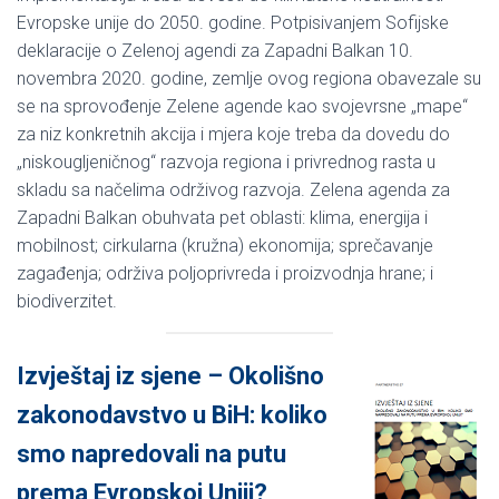
Evropske unije do 2050. godine. Potpisivanjem Sofijske
deklaracije o Zelenoj agendi za Zapadni Balkan 10.
novembra 2020. godine, zemlje ovog regiona obavezale su
se na sprovođenje Zelene agende kao svojevrsne „mape“
za niz konkretnih akcija i mjera koje treba da dovedu do
„niskougljeničnog“ razvoja regiona i privrednog rasta u
skladu sa načelima održivog razvoja. Zelena agenda za
Zapadni Balkan obuhvata pet oblasti: klima, energija i
mobilnost; cirkularna (kružna) ekonomija; sprečavanje
zagađenja; održiva poljoprivreda i proizvodnja hrane; i
biodiverzitet.
Izvještaj iz sjene – Okolišno
zakonodavstvo u BiH: koliko
smo napredovali na putu
prema Evropskoj Uniji?