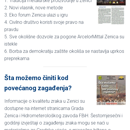
1. Tradicija metalurške proizvodnje u Zenici
2. Novi vlasnik, nove metode
3. Eko forum Zenica ulazi u igru
4. Civilno društvo koristi svoje pravo na
pravdu
5. Sve okolišne dozvole za pogone ArcelorMittal Zenica su
istekle
6. Borba za demokratiju zaštite okoliša se nastavlja uprkos
preprekama
Šta možemo činiti kod
povećanog zagađenja?
Informacije o kvalitetu zraka u Zenici su
dostupne na internet stranicama Grada
Zenica i Hidrometerološkog zavoda FBiH. Šestomjesečni i
godišnji izvještaji o zagađenju zraka mogu se naći u