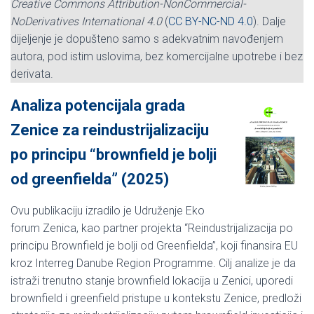
Creative Commons Attribution-NonCommercial-
NoDerivatives International 4.0
(
CC BY-NC-ND 4.0
). Dalje
dijeljenje je dopušteno samo s adekvatnim navođenjem
autora, pod istim uslovima, bez komercijalne upotrebe i bez
derivata.
Analiza potencijala grada
Zenice za reindustrijalizaciju
po principu “brownfield je bolji
od greenfielda” (2025)
Ovu publikaciju izradilo je Udruženje Eko
forum Zenica, kao partner projekta “Reindustrijalizacija po
principu Brownfield je bolji od Greenfielda”, koji finansira EU
kroz Interreg Danube Region Programme. Cilj analize je da
istraži trenutno stanje brownfield lokacija u Zenici, uporedi
brownfield i greenfield pristupe u kontekstu Zenice, predloži