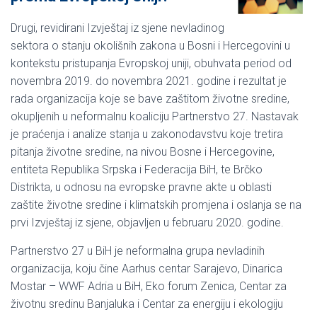
Drugi, revidirani Izvještaj iz sjene nevladinog
sektora o stanju okolišnih zakona u Bosni i Hercegovini u
kontekstu pristupanja Evropskoj uniji, obuhvata period od
novembra 2019. do novembra 2021. godine i rezultat je
rada organizacija koje se bave zaštitom životne sredine,
okupljenih u neformalnu koaliciju Partnerstvo 27. Nastavak
je praćenja i analize stanja u zakonodavstvu koje tretira
pitanja životne sredine, na nivou Bosne i Hercegovine,
entiteta Republika Srpska i Federacija BiH, te Brčko
Distrikta, u odnosu na evropske pravne akte u oblasti
zaštite životne sredine i klimatskih promjena i oslanja se na
prvi Izvještaj iz sjene, objavljen u februaru 2020. godine.
Partnerstvo 27 u BiH je neformalna grupa nevladinih
organizacija, koju čine Aarhus centar Sarajevo, Dinarica
Mostar – WWF Adria u BiH, Eko forum Zenica, Centar za
životnu sredinu Banjaluka i Centar za energiju i ekologiju