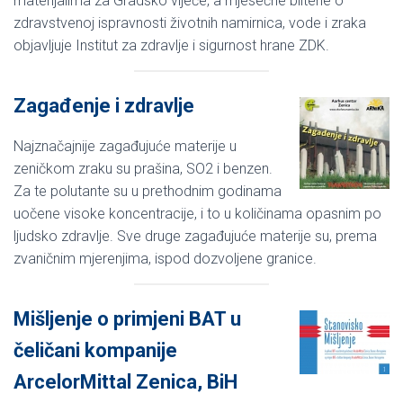
materijalima za Gradsko vijeće, a mjesečne biltene o
zdravstvenoj ispravnosti životnih namirnica, vode i zraka
objavljuje Institut za zdravlje i sigurnost hrane ZDK.
Zagađenje i zdravlje
Najznačajnije zagađujuće materije u
zeničkom zraku su prašina, SO2 i benzen.
Za te polutante su u prethodnim godinama
uočene visoke koncentracije, i to u količinama opasnim po
ljudsko zdravlje. Sve druge zagađujuće materije su, prema
zvaničnim mjerenjima, ispod dozvoljene granice.
Mišljenje o primjeni BAT u
čeličani kompanije
ArcelorMittal Zenica, BiH