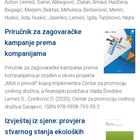
Autori: Lemeš, Samir; Alibegović, Zlatan; Arnaut, Hadžera;
Begagić, Merjem; Bektaš, Mirhunisa; Berberović, Merim;
Huskić, Ada; Huskić, Jasenko; Lemeš, Igda; Turčinović, Nejra
Priručnik za zagovaračke
kampanje prema
kompanijama
Priručnik za zagovaračke kampanje prema
kompanijama je izrađen u okviru projekta
„Misli o prirodi!” kojeg implementira Centar za promociju
civilnog društva, a finansijski podržava Vlada Švedske.
Lemeš S., Cvetković D. (2020), Centar za promociju civilnog
društva Sarajevo. ISBN 978-9958-793-33-2
Izvještaj iz sjene: provjera
stvarnog stanja ekoloških