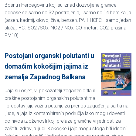
Bosnu i Hercegovinu koji su iznad dozvoljene granice,
odnose se samo na 32 postrojenja, i samo na 14 hemikalija
(arsen, kadmij, olovo, živa, benzen, PAH, HCFC –samo jedan
slučaj, HCl, SO2 /SOx, NO2 / NOx, CO, metan, CO2, prašina
PM10).
Postojani organski polutanti u
domaćim kokošijim jajima iz
zemalja Zapadnog Balkana
Jaja su osjetljivi pokazatelji zagađenja tla ili
prašine postojanim organskim polutantima
i predstavljaju važnu putanju za prenos zagađenja sa tla na
ljude, a jaja iz kontaminiranih područja lako mogu dovesti
do nivoa izloženosti koji prelaze granične vrijednosti za
zaštitu zdravlja ljudi. Kokoške i jaja mogu stoga biti idealni