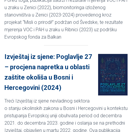
Pored toga, publikacija sadrži i rezultate mjerenja VOC i PAH
u zraku u Zenici (2022), biomonitoringa izloženog
stanovništva u Zenici (2023-2024) provedenog kroz
projekat “Misli o prirodi!” podržan od Švedske, te rezultate
mjerenja VOC i PAH u zraku u Ribnici (2023) uz podršku
Evropskog fonda za Balkan
Izvještaj iz sjene: Poglavlje 27
– procjena napretka u oblasti
zaštite okoliša u Bosni i
Hercegovini (2024)
Treći Izvještaj iz sjene nevladinog sektora
o stanju okolinskih zakona u Bosni i Hercegovini u kontekstu
pristupanja Evropskoj uniji obuhvata period od decembra
2021. do decembra 2023. godine i oslanja se na prethodni
Izvještaj, objavljen u martu 2022. godine. Ova publikacija