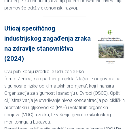
strategije za reindustrijalizaciju putem brownfield investicija i
promoviše održiv ekonomski razvoj.
Uticaj specifičnog
industrijskog zagađenja zraka
na zdravlje stanovništva
(2024)
Ovu publikaciju izradilo je Udruženje Eko
forum Zenica, kao partner projekta “Jačanje odgovora na
sigurnosne rizike od klimatskih promjena”, koji finansira
Organizacija za sigurnost i saradnju u Evropi (OSCE). Opšti
cilj istraživanja je utvrđivanje nivoa koncentracija policikličkih
aromatskih ugljikovodika (PAH) i volatilnih organskih
spojeva (VOC) u zraku, te vršenje genotoksikološkog
monitoringa u Lukavcu.