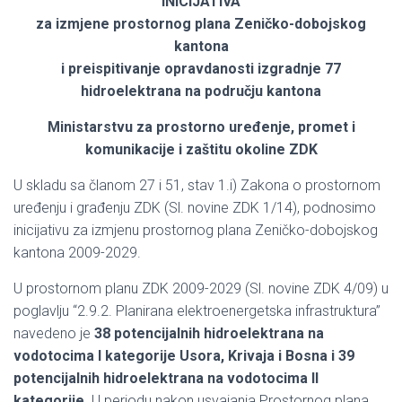
INICIJATIVA
za izmjene prostornog plana Zeničko-dobojskog
kantona
i preispitivanje opravdanosti izgradnje 77
hidroelektrana na području kantona
Ministarstvu za prostorno uređenje, promet i
komunikacije i zaštitu okoline ZDK
U skladu sa članom 27 i 51, stav 1.i) Zakona o prostornom
uređenju i građenju ZDK (Sl. novine ZDK 1/14), podnosimo
inicijativu za izmjenu prostornog plana Zeničko-dobojskog
kantona 2009-2029.
U prostornom planu ZDK 2009-2029 (Sl. novine ZDK 4/09) u
poglavlju “2.9.2. Planirana elektroenergetska infrastruktura”
navedeno je
38 potencijalnih hidroelektrana na
vodotocima I kategorije Usora, Krivaja i Bosna i 39
potencijalnih hidroelektrana na vodotocima II
kategorije
. U periodu nakon usvajanja Prostornog plana