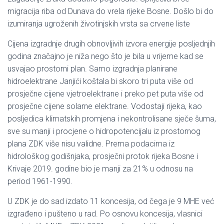
migracija riba od Dunava do vrela rijeke Bosne. Došlo bi do
izumiranja ugroženih životinjskih vrsta sa crvene liste
Cijena izgradnje drugih obnovljivih izvora energije posljednjih
godina značajno je niža nego što je bila u vrijeme kad se
usvajao prostorni plan. Samo izgradnja planirane
hidroelektrane Janjići koštala bi skoro tri puta više od
prosječne cijene vjetroelektrane i preko pet puta više od
prosječne cijene solarne elektrane. Vodostaji rijeka, kao
posljedica klimatskih promjena i nekontrolisane sječe šuma,
sve su manji i procjene o hidropotencijalu iz prostornog
plana ZDK više nisu validne. Prema podacima iz
hidrološkog godišnjaka, prosječni protok rijeka Bosne i
Krivaje 2019. godine bio je manji za 21% u odnosu na
period 1961-1990.
U ZDK je do sad izdato 11 koncesija, od čega je 9 MHE već
izgrađeno i pušteno u rad. Po osnovu koncesija, vlasnici