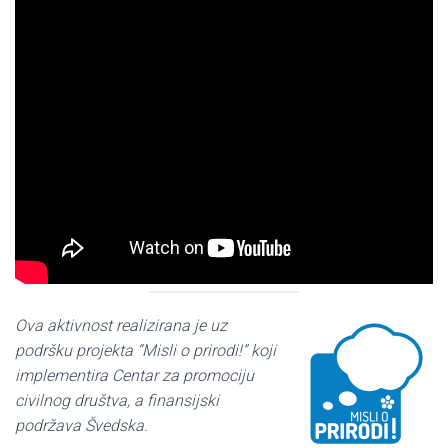
Ova aktivnost realizirana je uz
podršku projekta “Misli o prirodi!” koji
implementira Centar za promociju
civilnog društva, a finansijski
podržava Švedska.