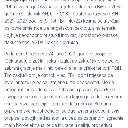
ZDK usvojena je Okvirna energetska strategija BiH do 2035.
godine (Sl. glasnik BiH, br. 70/18) i Strategija razvoja FBiH
2021.-2027.godine (Sl. list FBiH, 40/22) kojima se utvrđuju
osnovne smjernice u energetskom sektoru, a na temelju
kojih je neophodno pristupiti inoviranju prostorno-planske
dokumentacije ZDK i lokalnih jedinica.
Parlament Federacije 24. juna 2020. godine usvojio je
“Deklaraciju o zaštiti rijeka” i izglasao zaključak o potpunoj
zabrani gradnje malih hidroelektrana na cijeloj teritoriji FBiH.
Tim zaključkom je dat rok Vladi FBiH od tri mjeseca da
izvrši analizu i predloži izmjene u zakonodavstvu što će
omogućiti provođenje ove zabrane u praksi. Vlada FBiH
usvojila je nakon toga informaciju kojom je zadužila resorna
ministarstva, agencije i komisije da u roku od 30 dana
pripreme sve neophodne prijedloge izmjena i dopuna svih
propisa iz svojih nadležnosti a u vezi sa zabranom izgradnje
malih hidroelektrana, te da ih upute u daljnju proceduru.