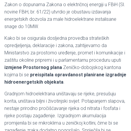
Zakon o dopunama Zakona o električnoj energiji u FBiH (Sl.
novine FBiH, br. 61/22) utvrdio je obustavu izdavanja
energetskih dozvola za male hidroelektrane instalisane
snage do 10MW.
Kako bi se osigurala dosljedna provedba strateških
opredjeljenja, deklaracije i zakona, zahtijevamo da
Ministarstvo za prostorno uređenje, promet i komunikacije i
zaštitu okoline pripremi i u parlamentarnu proceduru uputi
izmjene Prostornog plana
Zeničko-dobojskog kantona
kojima bi se
preispitala opravdanost planirane izgradnje
hidroenergetskih objekata
.
Gradnjom hidroelektrana uništavaju se rijeke, presušuju
korita, uništava biljni i životinjski svijet. Potapanjem slapova,
nestaje prirodno pročišćavanje rijeka od nitrata i fosfata i
rijeke postaju zagađenije. Izgradnjom akumulacija
promijenila bi se mikroklima u zeničkoj kotlini, čime bi se
zagađenje zraka dodatno pogoršalo. Spriječila bi se