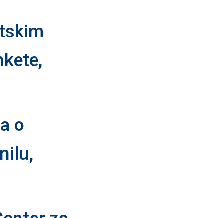
atskim
nkete,
a o
ilu,