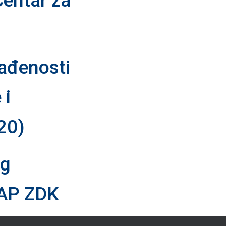
Centar za
gađenosti
 i
20)
og
KEAP ZDK