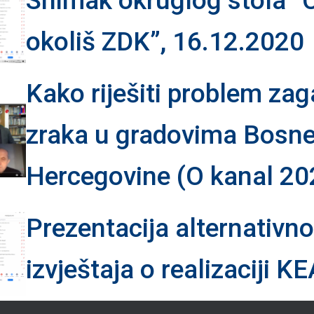
Snimak okruglog stola “
okoliš ZDK”, 16.12.2020
Kako riješiti problem za
zraka u gradovima Bosne
Hercegovine (O kanal 20
Prezentacija alternativn
izvještaja o realizaciji 