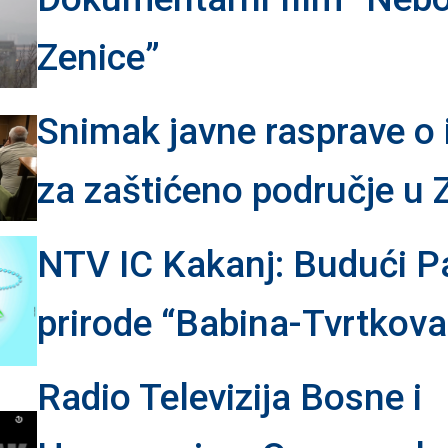
Zenice”
Snimak javne rasprave o in
za zaštićeno područje u 
NTV IC Kakanj: Budući P
prirode “Babina-Tvrtkova
Radio Televizija Bosne i