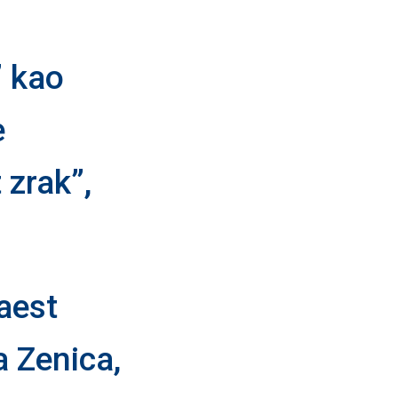
” kao
e
 zrak”,
aest
 Zenica,