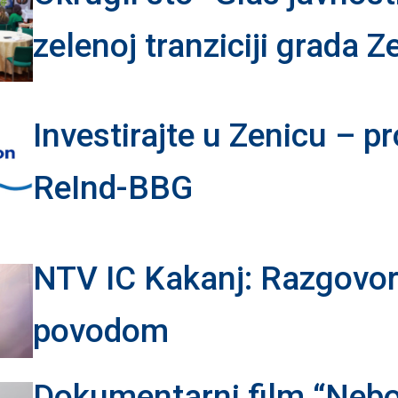
zelenoj tranziciji grada Z
Investirajte u Zenicu – pr
ReInd-BBG
NTV IC Kakanj: Razgovor
povodom
Dokumentarni film “Nebo