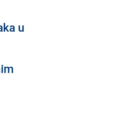
aka u
nim