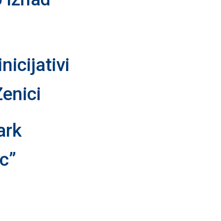
icijativi
Zenici
ark
c”