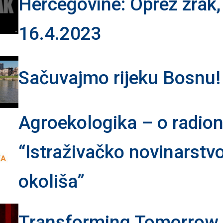
Hercegovine: Oprez zrak,
16.4.2023
Sačuvajmo rijeku Bosnu!
Agroekologika – o radion
“Istraživačko novinarstvo
okoliša”
Transforming Tomorrow