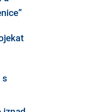
enice”
ojekat
 s
 iznad