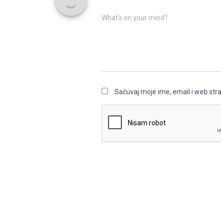
What's on your mind?
Sačuvaj moje ime, email i web st