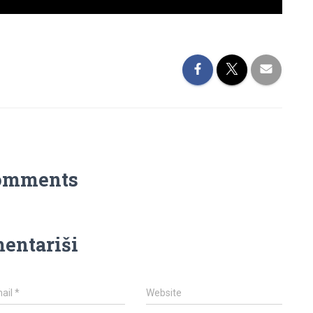
omments
entariši
ail
*
Website