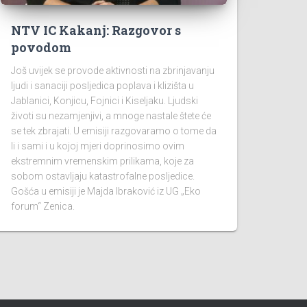
NTV IC Kakanj: Razgovor s
povodom
Još uvijek se provode aktivnosti na zbrinjavanju
ljudi i sanaciji posljedica poplava i klizišta u
Jablanici, Konjicu, Fojnici i Kiseljaku. Ljudski
životi su nezamjenjivi, a mnoge nastale štete će
se tek zbrajati. U emisiji razgovaramo o tome da
li i sami i u kojoj mjeri doprinosimo ovim
ekstremnim vremenskim prilikama, koje za
sobom ostavljaju katastrofalne posljedice.
Gošća u emisiji je Majda Ibraković iz UG „Eko
forum“ Zenica.