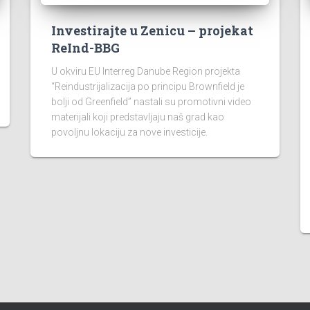
Investirajte u Zenicu – projekat
ReInd-BBG
U okviru EU Interreg Danube Region projekta
“Reindustrijalizacija po principu Brownfield je
bolji od Greenfield” nastali su promotivni video
materijali koji predstavljaju naš grad kao
povoljnu lokaciju za nove investicije.