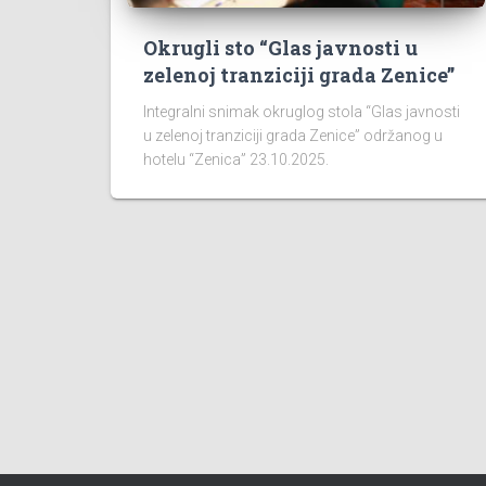
Okrugli sto “Glas javnosti u
zelenoj tranziciji grada Zenice”
Integralni snimak okruglog stola “Glas javnosti
u zelenoj tranziciji grada Zenice” održanog u
hotelu “Zenica” 23.10.2025.