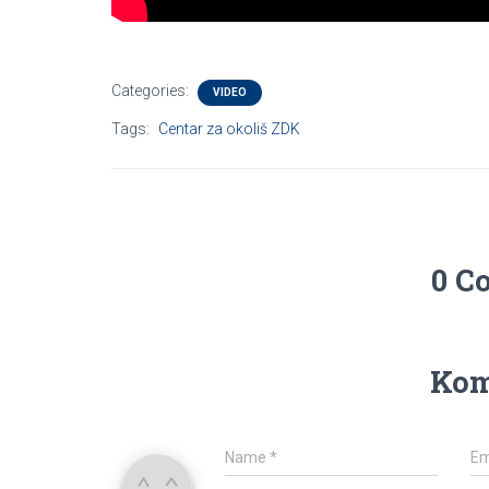
Categories:
VIDEO
Tags:
Centar za okoliš ZDK
0 C
Kom
Name
*
Em