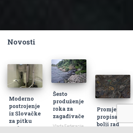
Novosti
Šesto
Moderno
produženje
postrojenje
roka za
Promjene
iz Slovačke
zagađivače
propisa za
za pitku
bolji rad
Vlada Federacije
vodu u
okolišnih
BiH u prethodnih