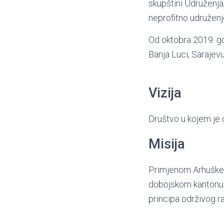
skupštini Udruženja
neprofitno udruženje
Od oktobra 2019. g
Banja Luci, Sarajevu 
Vizija
Društvo u kojem je 
Misija
Primjenom Arhuške k
dobojskom kantonu i
principa održivog r