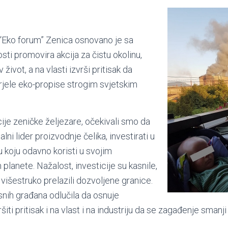
“Eko forum” Zenica osnovano je sa
sti promovira akcija za čistu okolinu,
 život, a na vlasti izvrši pritisak da
rjele eko-propise strogim svjetskim
ije zeničke željezare, očekivali smo da
alni lider proizvodnje čelika, investirati u
u koju odavno koristi u svojim
planete. Nažalost, investicije su kasnile,
 višestruko prelazili dozvoljene granice.
snih građana odlučila da osnuje
šiti pritisak i na vlast i na industriju da se zagađenje smanj