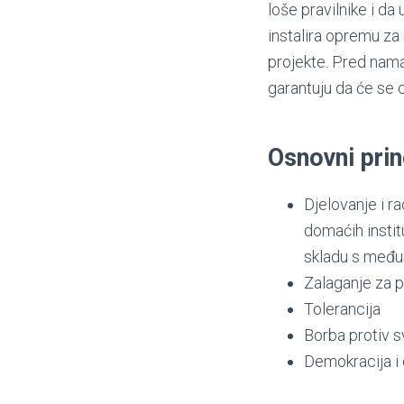
loše pravilnike i da
instalira opremu za
projekte. Pred nama 
garantuju da će se c
Osnovni prin
Djelovanje i r
domaćih institu
skladu s među
Zalaganje za po
Tolerancija
Borba protiv s
Demokracija i 