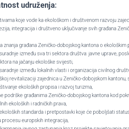
latnost udruženja
:
ativama koje vode ka ekološkom i društvenom razvoju zajed
zija, integracija i društveno uključivanje svih građana Zen
oa znanja građana Zeničko-dobojskog kantona o ekološkim p
uradnje između sva tri sektora društva: javne uprave, posl
ktora na jačanju ekološke svijesti,
aradnje između lokalnih vlasti i organizacija civilnog društ
koj revitalizaciji zajednica u Zeničko-dobojskom kantonu,
tivanje ekoloških propisa i razvoj turizma,
e podrške građanima Zeničko-dobojskog kantona kod pokret
lnih ekoloških i radničkih prava,
koloških standarda i pretpostavki koje će poboljšati statu
 procesu europskih integracija,
 kampanja javnog zastupanja kroz projekte savjetovanja g