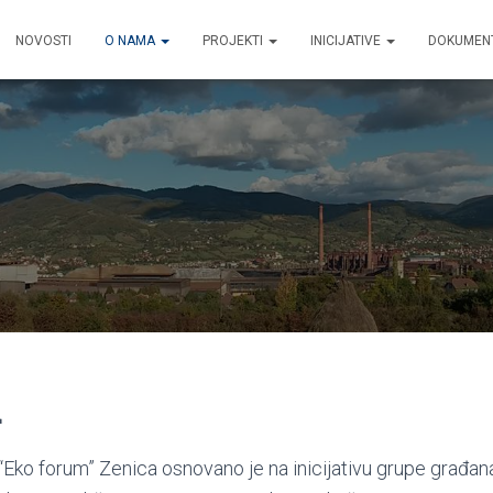
NOVOSTI
O NAMA
PROJEKTI
INICIJATIVE
DOKUMEN
a
Eko forum” Zenica osnovano je na inicijativu grupe građan