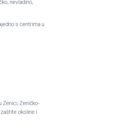
čko, nevladino,
zajedno s centrima u
 Zenici, Zeničko-
zaštite okoline i