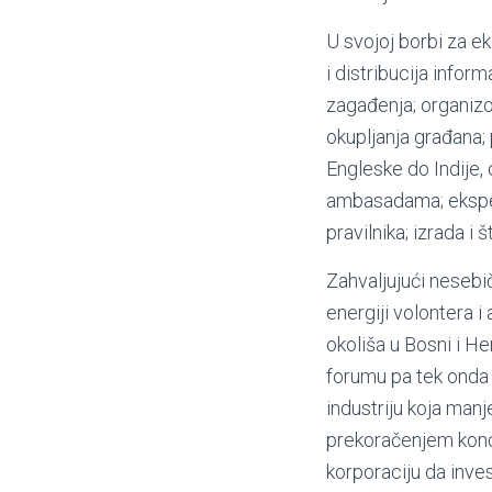
U svojoj borbi za ek
i distribucija infor
zagađenja; organizo
okupljanja građana;
Engleske do Indije,
ambasadama; eksperti
pravilnika; izrada i
Zahvaljujući nesebič
energiji volontera i
okoliša u Bosni i He
forumu pa tek onda 
industriju koja man
prekoračenjem konce
korporaciju da inves