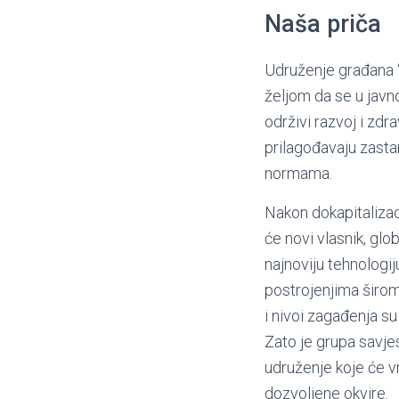
Naša priča
Udruženje građana 
željom da se u javno
održivi razvoj i zdrav
prilagođavaju zasta
normama.
Nakon dokapitalizac
će novi vlasnik, glob
najnoviju tehnologij
postrojenjima širom 
i nivoi zagađenja su
Zato je grupa savje
udruženje koje će vr
dozvoljene okvire.