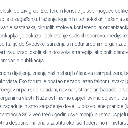
ološki održiv grad, Eko forum koristio je sve moguće oblike
macija o zagađenju; traženje legalnih i tehnoloških rješenja 
vanje sastanaka, okruglih stolova, konferencija; organizacij
 prikupljanje dokaza i pokretanje sudskih sporova; medijsk
 od Italije do Švedske; saradnja s međunarodnim organizaci
za u izradi okolinskih dozvola, strategija, akcionih planov
 štampanje publikacija;…
nom dijeljenju znanja naših starijih članova i simpatizera, b
 aktivista, Eko forum je postao nezaobilazan faktor u svakoj p
rcegovini pa i šire. Građani, novinari, strane ambasade, prv
organima vlasti. Nažalost, nismo uspjeli svima objasniti d
je zagađuje, nismo zagađenje doveli u dozvoljene granice (i
ntracija SO2 već treću godinu sve manji), ali smo uspjeli n
tira desetine miliona u zaštitu okoliša, federalno ministars