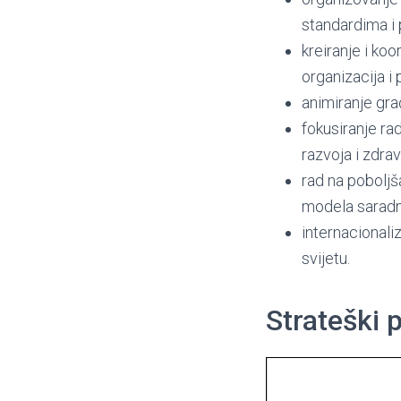
standardima i 
kreiranje i koo
organizacija i 
animiranje gra
fokusiranje ra
razvoja i zdrav
rad na poboljš
modela saradn
internacionali
svijetu.
Strateški