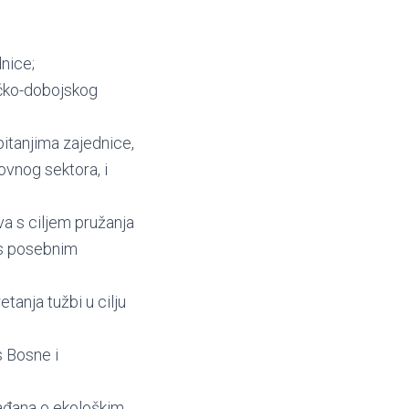
nice;
ičko-dobojskog
itanjima zajednice,
ovnog sektora, i
va s ciljem pružanja
 s posebnim
anja tužbi u cilju
s Bosne i
rađana o ekološkim