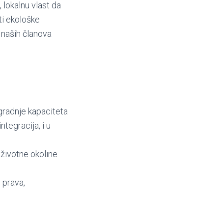
 lokalnu vlast da
ti ekološke
m naših članova
zgradnje kapaciteta
ntegracija, i u
 životne okoline
 prava,