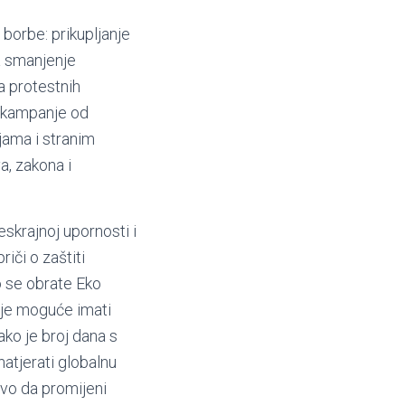
 borbe: prikupljanje
za smanjenje
a protestnih
e kampanje od
jama i stranim
a, zakona i
eskrajnoj upornosti i
riči o zaštiti
o se obrate Eko
a je moguće imati
ako je broj dana s
atjerati globalnu
tvo da promijeni