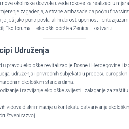
 u nove okolinske dozvole uvede rokove za realizaciju mjera,
 mjerenje zagađenja, a strane ambasade da počnu finansira
je još jako puno posla, ali hrabrost, upornost i entuzijaza
ilj Eko foruma – ekološki održiva Zenica – ostvariti.
cipi Udruženja
ad u pravcu ekološke revitalizacije Bosne i Hercegovine i i
cija, udruženja i privrednih subjekata u procesu europskih i
narodnim ekološkim standardima,
dizanje i razvijanje ekološke svijesti i zalaganje za zaštitu
vih vidova diskriminacije u kontekstu ostvarivanja ekoloških
društveni razvoj.