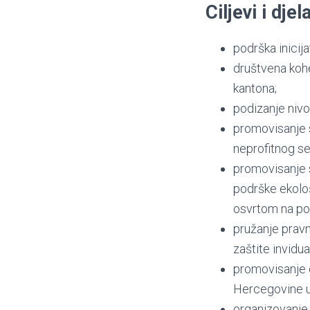
Ciljevi i dje
podrška inicij
društvena kohe
kantona;
podizanje niv
promovisanje s
neprofitnog se
promovisanje s
podrške ekološ
osvrtom na poš
pružanje pravn
zaštite invidua
promovisanje e
Hercegovine u
organizovanje