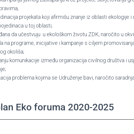
pravima,
rdinacija projekata koji afirmišu znanje iz oblasti ekologije 
pojedinaca u toj oblasti;
đana da učestvuju u ekološkom životu ZDK, naročito u okvi
da na programe, inicijative i kampanje s ciljem promovisanj
og okoliša;
anju komunikacije između organizacija civilnog društva i u
je;
zacija problema kojima se Udruženje bavi, naročito saradn
 plan Eko foruma 2020-2025