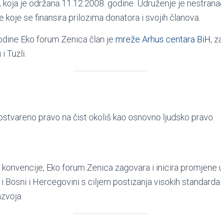
, koja je održana 11.12.2008. godine. Udruženje je nestrana
 koje se finansira prilozima donatora i svojih članova.
odine Eko forum Zenica član je
mreže Arhus centara BiH
, 
i Tuzli.
ostvareno pravo na čist okoliš kao osnovno ljudsko pravo.
onvencije, Eko forum Zenica zagovara i inicira promjene u
 Bosni i Hercegovini s ciljem postizanja visokih standarda 
azvoja.