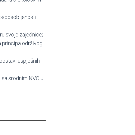
i osposobljenosti
ru svoje zajednice;
a principa održivog
spostavi uspješnih
ja sa srodnim NVO u