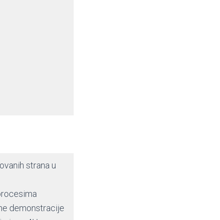
sovanih strana u
 procesima
lne demonstracije