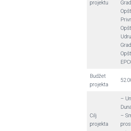
projektu
Grad
Opšt
Priv
Opšt
Udru
Grad
Opšt
EPCG
Budžet
52.0
projekta
– Un
Duna
Cilj
– Sm
projekta
pros