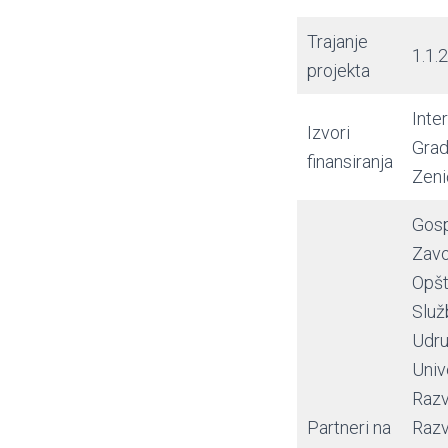
Trajanje
1.1.
projekta
Inte
Izvori
Grad
finansiranja
Zeni
Gosp
Zavo
Opšt
Služ
Udru
Univ
Razv
Partneri na
Razv