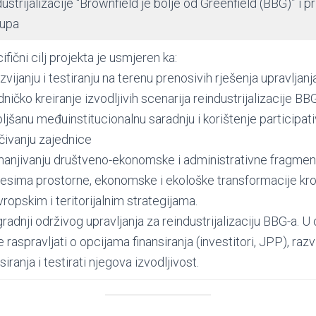
dustrijalizacije “Brownfield je bolje od Greenfield (BBG)” i 
tupa
fični cilj projekta je usmjeren ka:
zvijanju i testiranju na terenu prenosivih rješenja upravljanj
dničko kreiranje izvodljivih scenarija reindustrijalizacije BBG
ljšanu međuinstitucionalnu saradnju i korištenje participati
učivanju zajednice
anjivanju društveno-ekonomske i administrativne fragment
esima prostorne, ekonomske i ekološke transformacije kroz 
vropskim i teritorijalnim strategijama.
gradnji održivog upravljanja za reindustrijalizaciju BBG-a. 
e raspravljati o opcijama finansiranja (investitori, JPP), raz
siranja i testirati njegova izvodljivost.