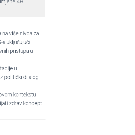
primjene 4H
a na više nivoa za
-a uključujući
vnih pristupa u
acije u
politički dijalog
U ovom kontekstu
vijati zdrav koncept