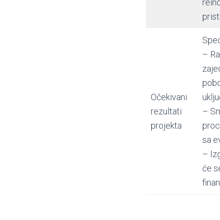
rein
pris
Speci
– Ra
zaje
pobo
Očekivani
uklj
rezultati
– Sm
projekta
proc
sa e
– Iz
će s
finan