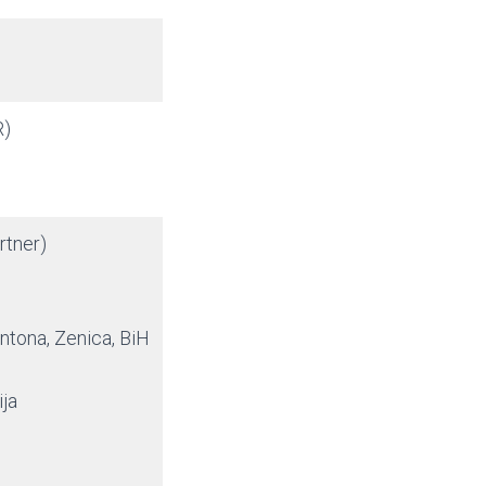
R)
rtner)
ntona, Zenica, BiH
ija