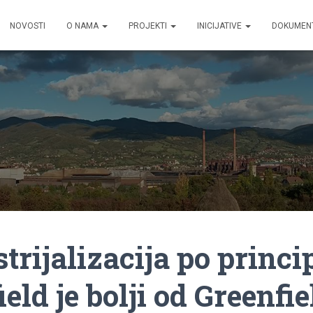
NOVOSTI
O NAMA
PROJEKTI
INICIJATIVE
DOKUMEN
trijalizacija po princi
eld je bolji od Greenfie