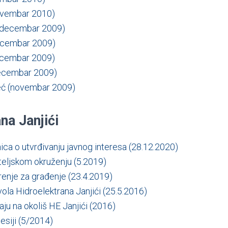
ovembar 2010)
(decembar 2009)
ecembar 2009)
ecembar 2009)
decembar 2009)
eć (novembar 2009)
na Janjići
ca o utvrđivanju javnog interesa (28.12.2020)
teljskom okruženju (5.2019)
enje za građenje (23.4.2019)
ola Hidroelektrana Janjići (25.5.2016)
aju na okoliš HE Janjići (2016)
esiji (5/2014)