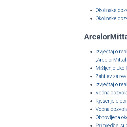
Okolinske doz
Okolinske doz
ArcelorMitt
Izvještaj o re
„ArcelorMittal
Mišljenje Eko 
Zahtjev za rev
Izvještaj o re
Vodna dozvola 
Rješenje o po
Vodna dozvol
Obnovljena oko
Primjedbe, suge