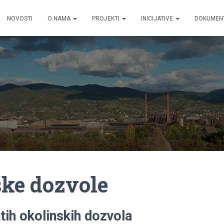
NOVOSTI
O NAMA
PROJEKTI
INICIJATIVE
DOKUMEN
ske dozvole
atih okolinskih dozvola