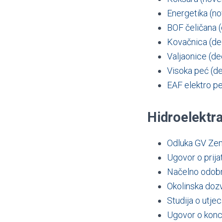
Energetika (n
BOF čeličana 
Kovačnica (d
Valjaonice (d
Visoka peć (
EAF elektro p
Hidroelektra
Odluka GV Zeni
Ugovor o prija
Načelno odobr
Okolinska dozv
Studija o utjec
Ugovor o konc