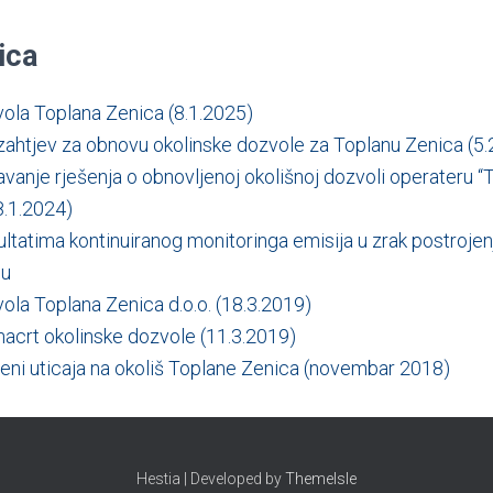
ica
vola Toplana Zenica (8.1.2025)
zahtjev za obnovu okolinske dozvole za Toplanu Zenica (5.
avanje rješenja o obnovljenoj okolišnoj dozvoli operateru “
8.1.2024)
zultatima kontinuiranog monitoringa emisija u zrak postroje
nu
ola Toplana Zenica d.o.o. (18.3.2019)
acrt okolinske dozvole (11.3.2019)
jeni uticaja na okoliš Toplane Zenica (novembar 2018)
Hestia | Developed by
ThemeIsle