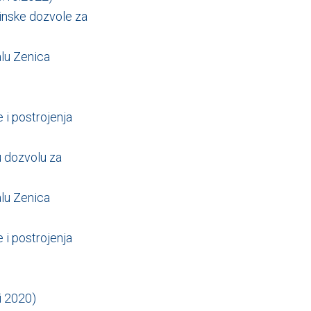
inske dozvole za
alu Zenica
 i postrojenja
u dozvolu za
alu Zenica
 i postrojenja
ni 2020)