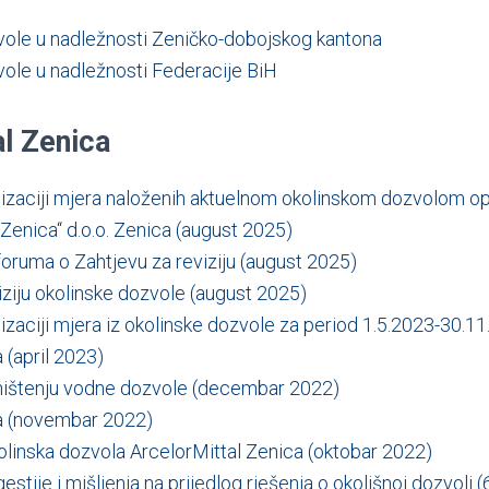
vole u nadležnosti Zeničko-dobojskog kantona
vole u nadležnosti Federacije BiH
al Zenica
alizaciji mjera naloženih aktuelnom okolinskom dozvolom o
 Zenica“ d.o.o. Zenica (august 2025)
foruma o Zahtjevu za reviziju (august 2025)
iziju okolinske dozvole (august 2025)
alizaciji mjera iz okolinske dozvole za period 1.5.2023-30.11
(april 2023)
ništenju vodne dozvole (decembar 2022)
a (novembar 2022)
linska dozvola ArcelorMittal Zenica (oktobar 2022)
stije i mišljenja na prijedlog rješenja o okolišnoj dozvoli 