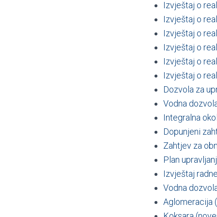
Izvještaj o rea
Izvještaj o re
Izvještaj o re
Izvještaj o re
Izvještaj o re
Izvještaj o re
Dozvola za up
Vodna dozvola 
Integralna oko
Dopunjeni zah
Zahtjev za obn
Plan upravljan
Izvještaj radn
Vodna dozvola 
Aglomeracija 
Koksara (nov