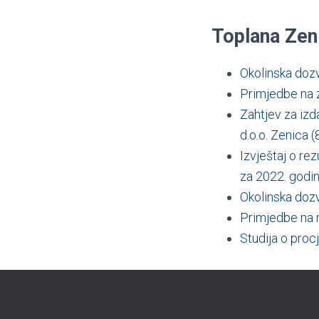
Toplana Zen
Okolinska doz
Primjedbe na 
Zahtjev za izd
d.o.o. Zenica (
Izvještaj o re
za 2022. godi
Okolinska dozv
Primjedbe na n
Studija o proc