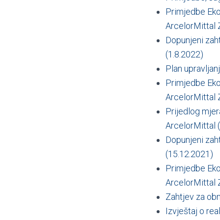
Primjedbe Eko
ArcelorMittal 
Dopunjeni zaht
(1.8.2022)
Plan upravljan
Primjedbe Eko
ArcelorMittal 
Prijedlog mjer
ArcelorMittal 
Dopunjeni zaht
(15.12.2021)
Primjedbe Eko
ArcelorMittal 
Zahtjev za obn
Izvještaj o rea