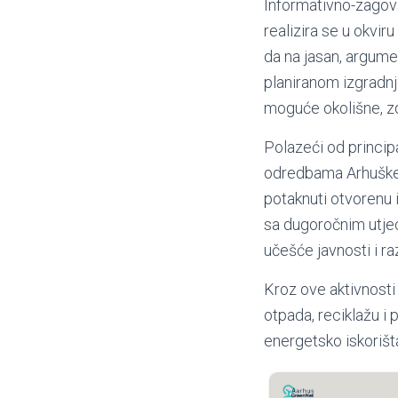
Informativno-zagov
realizira se u okvir
da na jasan, argume
planiranom izgradn
moguće okolišne, zd
Polazeći od principa
odredbama Arhuške 
potaknuti otvorenu 
sa dugoročnim utjec
učešće javnosti i ra
Kroz ove aktivnosti
otpada, reciklažu i
energetsko iskorišt