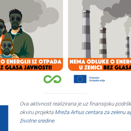
Ova aktivnost realizirana je uz finansijsku podrš
okviru projekta
Mreža Arhus centara za zelenu ag
životne sredine
.