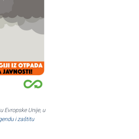
ku Evropske Unije, u
endu i zaštitu