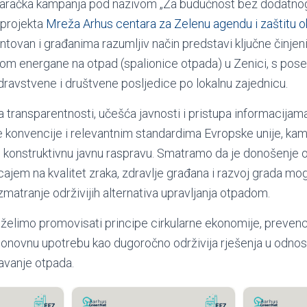
aračka kampanja pod nazivom „Za budućnost bez dodatno
u projekta
Mreža Arhus centara za Zelenu agendu i zaštitu o
ntovan i građanima razumljiv način predstavi ključne činjen
jom energane na otpad (spalionice otpada) u Zenici, s po
ravstvene i društvene posljedice po lokalnu zajednicu.
 transparentnosti, učešća javnosti i pristupa informacijama
konvencije i relevantnim standardima Evropske unije, ka
i konstruktivnu javnu raspravu. Smatramo da je donošenje 
ajem na kvalitet zraka, zdravlje građana i razvoj grada mo
zmatranje održivijih alternativa upravljanja otpadom.
 želimo promovisati principe cirkularne ekonomije, prevenc
 ponovnu upotrebu kao dugoročno održivija rješenja u odnosu
avanje otpada.