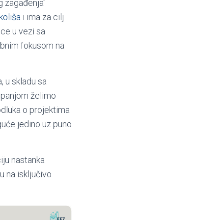
g zagađenja“
koliša
i ima za cilj
ice u vezi sa
sebnim fokusom na
, u skladu sa
mpanjom želimo
odluka o projektima
guće jedino uz puno
iju nastanka
 na isključivo