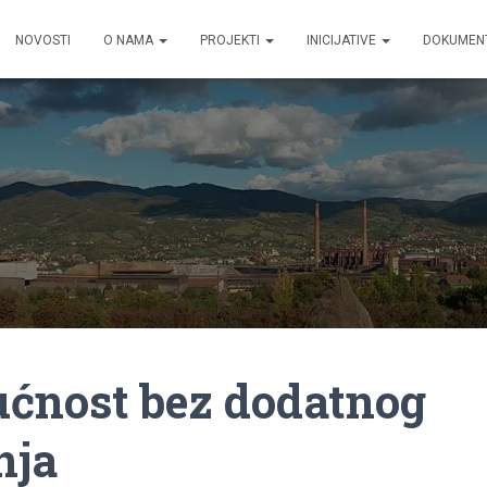
NOVOSTI
O NAMA
PROJEKTI
INICIJATIVE
DOKUMEN
ućnost bez dodatnog
nja