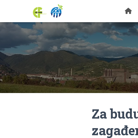
Za bud
zagađe