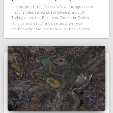
U okviru projekta koji finansira Slovačka agencija za
međunarodnu saradnju, a implementiraju BioX
Technologies s.r.o. Bratislava i Eko forum Zenica,
konstruirano je i pušteno u rad postrojenje za
prečišćavanje pitke vode na izvorištu Donja Vraca.