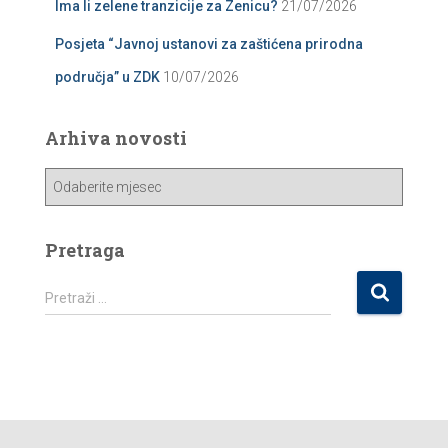
Ima li zelene tranzicije za Zenicu?
21/07/2026
Posjeta “Javnoj ustanovi za zaštićena prirodna
područja” u ZDK
10/07/2026
Arhiva novosti
A
r
h
i
Pretraga
v
a
P
Pretraži …
n
r
o
e
v
t
o
r
s
a
t
g
i
a