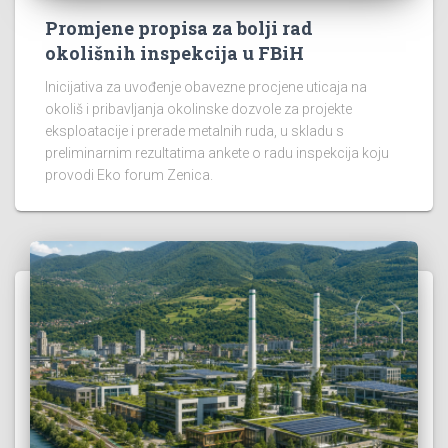
Promjene propisa za bolji rad
okolišnih inspekcija u FBiH
Inicijativa za uvođenje obavezne procjene uticaja na
okoliš i pribavljanja okolinske dozvole za projekte
eksploatacije i prerade metalnih ruda, u skladu s
preliminarnim rezultatima ankete o radu inspekcija koju
provodi Eko forum Zenica.