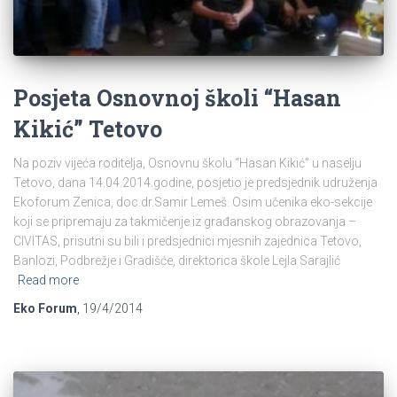
Posjeta Osnovnoj školi “Hasan
Kikić” Tetovo
Na poziv vijeća roditelja, Osnovnu školu “Hasan Kikić” u naselju
Tetovo, dana 14.04.2014.godine, posjetio je predsjednik udruženja
Ekoforum Zenica, doc.dr.Samir Lemeš. Osim učenika eko-sekcije
koji se pripremaju za takmičenje iz građanskog obrazovanja –
CIVITAS, prisutni su bili i predsjednici mjesnih zajednica Tetovo,
Banlozi, Podbrežje i Gradišće, direktorica škole Lejla Sarajlić
Read more
Eko Forum
,
19/4/2014