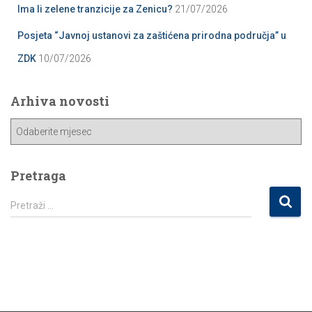
Ima li zelene tranzicije za Zenicu?
21/07/2026
Posjeta “Javnoj ustanovi za zaštićena prirodna područja” u
ZDK
10/07/2026
Arhiva novosti
A
r
h
i
Pretraga
v
P
a
Pretraži …
r
n
e
o
t
v
r
o
a
s
g
t
a
i