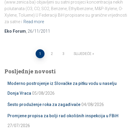
(www.zenica.ba) objavljeni su satni prosjeci koncentracija nekih
polutanata (O3, CO, SO2, Benzene, Ethylbenzene, M&P-Xylene, O-
Xylene, Toluene).U Federaciji BiH propisane su granične vrijednosti
za satne i
Read more
Eko Forum
,
26/11/2011
Posts
1
2
3
SLIJEDEĆE
pagination
Posljednje novosti
Moderno postrojenje iz Slovačke za pitku vodu u naselju
Donja Vraca
05/08/2026
Šesto produženje roka za zagađivače
04/08/2026
Promjene propisa za bolji rad okolišnih inspekcija u FBiH
27/07/2026