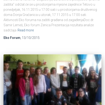
zaštita” održat će se u prostorijama mjesne zajednice Tetovo u
ponedjeljak, 16.11.2015 u 17:00 sati i u prostorijama društvenog
doma Donja Gračanica u utorak, 17.11.2015 u 17:00 sati.
Aktivnosti Eko foruma na zaštiti građana od zagađenjaDoc.dr.
Samir Lemeš, Eko forum Zenica Prezentacija rezultata analize
sadržaja
Read more
Eko Forum
,
13/10/2015