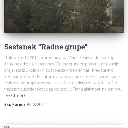
Sastanak “Radne grupe”
U utorak, 6.12.2011, u prostorijama Vlade Zeničko-dobojskog
kantona održan je sastanak “Radne grupe za praćenje realizacije
projekata iz Okolinskih dozvola za ArcelorMittal”. Predstavnici
kompanije ArcelorMittal su na tom sastanku prezentirali do sada
realizovane projekte vezane za zaštitu okoliša i obrazložili zašto
traže produženje rokova za realizaciju Plana aktivnosti na osnovu
Read more
Eko Forum
,
8/12/2011