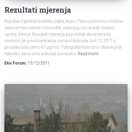
Rezultati mjerenja
Rezultati mjerenja kvaliteta zraka, koje u Tetovu pomoću mobilne
stanice mjeri zenički Univerzitet, objavljuju se na web stranici
općine Zenica. Rezultati mjerenja za početak decembra su
neobični, jer je koncentracija sumpordioksida za 6.12.2011 u
prosjeku bila samo 61 µg/m3. Fotografije koje smo objavili prije
nekoliko dana smo pokušali povezati s
Read more
Eko Forum
,
13/12/2011