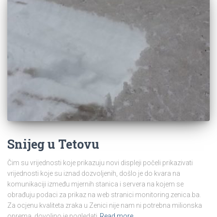
Snijeg u Tetovu
Čim su vrijednosti koje prikazuju novi displeji počeli prikazivati
vrijednosti koje su iznad dozvoljenih, došlo je do kvara na
komunikaciji između mjernih stanica i servera na kojem se
obrađuju podaci za prikaz na web stranici monitoring.zenica.ba.
Za ocjenu kvaliteta zraka u Zenici nije nam ni potrebna milionska
oprema, dovoljno je pogledati
Read more