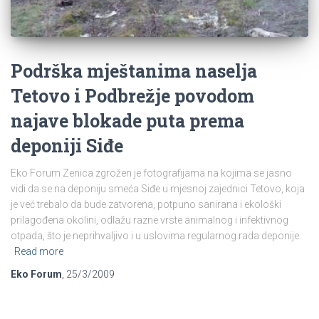
Podrška mještanima naselja
Tetovo i Podbrežje povodom
najave blokade puta prema
deponiji Siđe
Eko Forum Zenica zgrožen je fotografijama na kojima se jasno
vidi da se na deponiju smeća Siđe u mjesnoj zajednici Tetovo, koja
je već trebalo da bude zatvorena, potpuno sanirana i ekološki
prilagođena okolini, odlažu razne vrste animalnog i infektivnog
otpada, što je neprihvaljivo i u uslovima regularnog rada deponije.
Read more
Eko Forum
,
25/3/2009