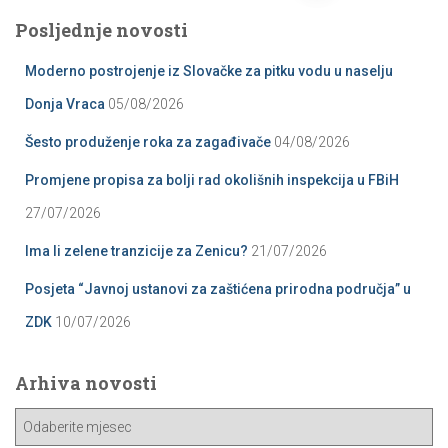
pagination
Posljednje novosti
Moderno postrojenje iz Slovačke za pitku vodu u naselju
Donja Vraca
05/08/2026
Šesto produženje roka za zagađivače
04/08/2026
Promjene propisa za bolji rad okolišnih inspekcija u FBiH
27/07/2026
Ima li zelene tranzicije za Zenicu?
21/07/2026
Posjeta “Javnoj ustanovi za zaštićena prirodna područja” u
ZDK
10/07/2026
Arhiva novosti
A
r