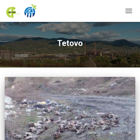
TOGGL
Tetovo