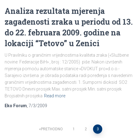
Analiza rezultata mjerenja
zagađenosti zraka u periodu od 13.
do 22. februara 2009. godine na
lokaciji “Tetovo” u Zenici
U Pravilniku o graničnim vrijednostima kvaliteta zraka («Službene
novine Federacije BiH» , broj : 12/2005) piše: Nakon izvršenih
mjerenja pomoću automatske stanice «DVOKUT pro»d.o.o.-
Sarajevo izvršena je obrada podataka radi poređenja s navedenim
graničnim vrijednostima zagađenosti. 1. Sumporni dioksid SO2
TETOVO Dnevni prosjek Max. satni prosjek Min. satni prosjek
Brojsatnih prosjeka
Read more
Eko Forum
,
7/3/2009
Posts
PRETHODNO
1
2
3