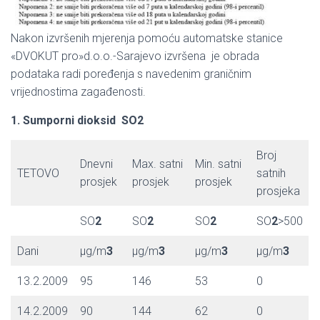
Nakon izvršenih mjerenja pomoću automatske stanice
«DVOKUT pro»d.o.o.-Sarajevo izvršena je obrada
podataka radi poređenja s navedenim graničnim
vrijednostima zagađenosti.
1. Sumporni dioksid SO2
Broj
Dnevni
Max. satni
Min. satni
TETOVO
satnih
prosjek
prosjek
prosjek
prosjeka
SO
2
SO
2
SO
2
SO
2
>500
Dani
μg/m
3
μg/m
3
μg/m
3
μg/m
3
13.2.2009
95
146
53
0
14.2.2009
90
144
62
0