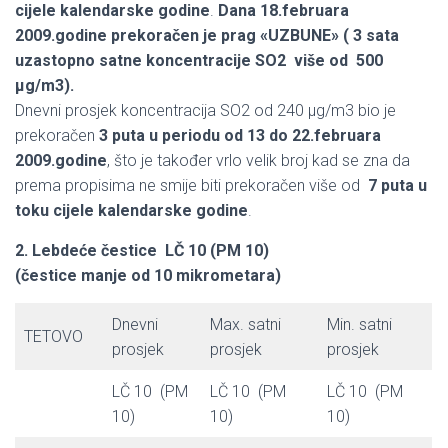
cijele kalendarske godine
.
Dana 18.februara
2009.godine prekoračen je prag «UZBUNE» ( 3 sata
uzastopno satne koncentracije SO2 više od 500
μg/m3).
Dnevni prosjek koncentracija SO2 od 240 μg/m3 bio je
prekoračen
3 puta u periodu od 13 do 22.februara
2009.godine
, što je također vrlo velik broj kad se zna da
prema propisima ne smije biti prekoračen više od
7 puta u
toku cijele kalendarske godine
.
2. Lebdeće čestice LČ 10 (PM 10)
(čestice manje od 10 mikrometara)
Dnevni
Max. satni
Min. satni
TETOVO
prosjek
prosjek
prosjek
LČ 10 (PM
LČ 10 (PM
LČ 10 (PM
10)
10)
10)