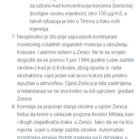
za uzbunu kad koncentracija benzena (benzola)
dostigne visoku vrijednost, oko 100 μg/m3, a
takvih situacija je bilo u Tetovu u toku ovih
mjerenja.
Neophodno je što prije uspostaviti kontinuirani
monitoring volatilnih organskih materija u okruženju
Koksare i alarmni sistem u Zenici. Ne bi se smjelo
dogoditi da se ponovi 5.juni 1984.godine («dan zaštite
okoline») kad je iz Koksare, zbog ispada iz rada
ekstraktora, cijeli jedan sat sirovi koksni plin prisilno
ispuštan u atmosferu. Cijela Zenica je bila zadimljena,
a nidandanas se ne zna koliko su bili ugroženi građani
Zenice.
Komisija za praćenje stanja okoline u općini Zenica
treba da krene u obilazak pogona Arcelor Mittala, kao
i drugih zagađivača zraka u Zenici, tako da se na licu
mjesta uvjeri u stanje zaštite okoline. Automatski
monitoring emisija štetnih materija na 6 dimnjaka u