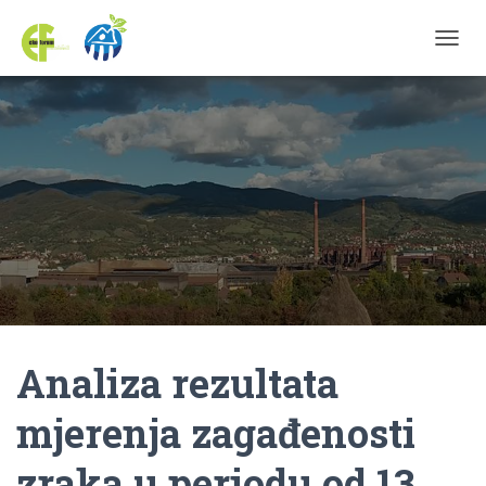
TOGGL
Analiza rezultata
mjerenja zagađenosti
zraka u periodu od 13.