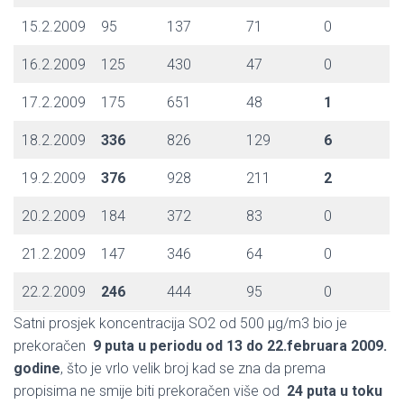
15.2.2009
95
137
71
0
16.2.2009
125
430
47
0
17.2.2009
175
651
48
1
18.2.2009
336
826
129
6
19.2.2009
376
928
211
2
20.2.2009
184
372
83
0
21.2.2009
147
346
64
0
22.2.2009
246
444
95
0
Satni prosjek koncentracija SO2 od 500 μg/m3 bio je
prekoračen
9 puta u periodu od 13 do 22.februara 2009.
godine
, što je vrlo velik broj kad se zna da prema
propisima ne smije biti prekoračen više od
24 puta u toku