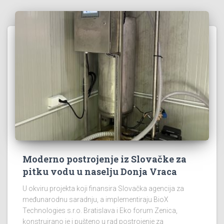
Moderno postrojenje iz Slovačke za
pitku vodu u naselju Donja Vraca
U okviru projekta koji finansira Slovačka agencija za
međunarodnu saradnju, a implementiraju BioX
Technologies s.r.o. Bratislava i Eko forum Zenica,
konstruirano je i pušteno u rad postrojenje za