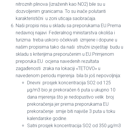
nitroznih plinova (izraženih kao NO2) bile su u
dozvoljenim granicama. To su inače polutanti
karakteristični u zoni uticaja saobraćaja.
Naši propisi nisu u skladu sa preporukama EU.Prema
nedavnoj najavi Federalnog ministarstva okoliša i
turizma treba uskoro očekivati izmjene i dopune u
našim propisima tako da naši stručni izvještaji budu u
skladu s kriterijima preporučenim u EU.Primjenom
preporuka EU ocjena navedenih rezultata
zagađenosti zraka na lokaciji «TETOVO» u
navedenom periodu mjerenja bila bi još nepovoljnija:
Dnevni prosjek koncentracija SO2 od 125
μg/m3 bio je prekoračen 6 puta u ukupno 10
dana mjerenja što je nedopustivo velik broj
prekoračenja jer prema preporukama EU
prekoračenje smije biti najviše 3 puta u toku
kalendarske godine.
Satni prosjek koncentracija SO2 od 350 μg/m3