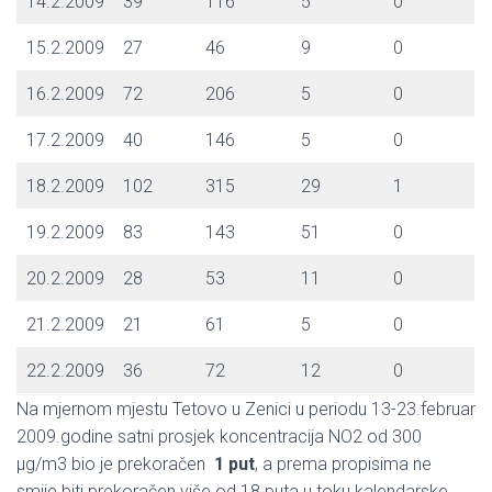
14.2.2009
39
116
5
0
15.2.2009
27
46
9
0
16.2.2009
72
206
5
0
17.2.2009
40
146
5
0
18.2.2009
102
315
29
1
19.2.2009
83
143
51
0
20.2.2009
28
53
11
0
21.2.2009
21
61
5
0
22.2.2009
36
72
12
0
Na mjernom mjestu Tetovo u Zenici u periodu 13-23.februar
2009.godine satni prosjek koncentracija NO2 od 300
μg/m3 bio je prekoračen
1 put
, a prema propisima ne
smije biti prekoračen više od 18 puta u toku kalendarske