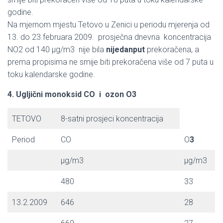
godine.
Na mjernom mjestu Tetovo u Zenici u periodu mjerenja od
13. do 23.februara 2009. prosječna dnevna koncentracija
NO2 od 140 μg/m3 nije bila
nijedanput
prekoračena, a
prema propisima ne smije biti prekoračena više od 7 puta u
toku kalendarske godine.
4. Ugljični monoksid CO i ozon O3
TETOVO
8-satni prosjeci koncentracija
Period
CO
O
3
μg/m3
μg/m3
480
33
13.2.2009
646
28