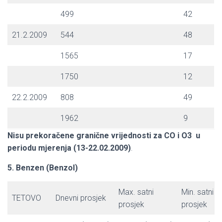
499
42
21.2.2009
544
48
1565
17
1750
12
22.2.2009
808
49
1962
9
Nisu prekoračene granične vrijednosti za CO i O3 u
periodu mjerenja (13-22.02.2009)
.
5. Benzen (Benzol)
Max. satni
Min. satni
TETOVO
Dnevni prosjek
prosjek
prosjek