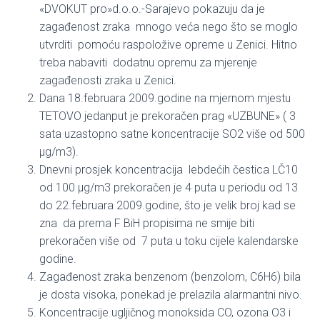
«DVOKUT pro»d.o.o.-Sarajevo pokazuju da je
zagađenost zraka mnogo veća nego što se moglo
utvrditi pomoću raspoložive opreme u Zenici. Hitno
treba nabaviti dodatnu opremu za mjerenje
zagađenosti zraka u Zenici.
Dana 18.februara 2009.godine na mjernom mjestu
TETOVO jedanput je prekoračen prag «UZBUNE» ( 3
sata uzastopno satne koncentracije SO2 više od 500
μg/m3).
Dnevni prosjek koncentracija lebdećih čestica LČ10
od 100 μg/m3 prekoračen je 4 puta u periodu od 13
do 22.februara 2009.godine, što je velik broj kad se
zna da prema F BiH propisima ne smije biti
prekoračen više od 7 puta u toku cijele kalendarske
godine.
Zagađenost zraka benzenom (benzolom, C6H6) bila
je dosta visoka, ponekad je prelazila alarmantni nivo.
Koncentracije ugljičnog monoksida CO, ozona O3 i