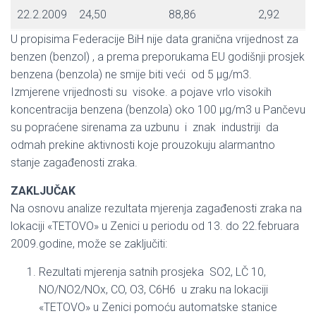
22.2.2009
24,50
88,86
2,92
U propisima Federacije BiH nije data granična vrijednost za
benzen (benzol) , a prema preporukama EU godišnji prosjek
benzena (benzola) ne smije biti veći od 5 μg/m3.
Izmjerene vrijednosti su visoke. a pojave vrlo visokih
koncentracija benzena (benzola) oko 100 μg/m3 u Pančevu
su popraćene sirenama za uzbunu i znak industriji da
odmah prekine aktivnosti koje prouzokuju alarmantno
stanje zagađenosti zraka.
ZAKLJUČAK
Na osnovu analize rezultata mjerenja zagađenosti zraka na
lokaciji «TETOVO» u Zenici u periodu od 13. do 22.februara
2009.godine, može se zaključiti:
Rezultati mjerenja satnih prosjeka SO2, LČ 10,
NO/NO2/NOx, CO, O3, C6H6 u zraku na lokaciji
«TETOVO» u Zenici pomoću automatske stanice