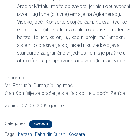
Arcelor Mittalu može da zavara jer nisu obuhvaćeni
izvori fugitivne (difuzne) emisije na Aglomeraciji,
Visokoj peći, Konverterskoj čeličani, Koksari (velike
emisije naročito štetnih volatilnih organskih materija-
benzol, toluen, ksilen,…), , kao ni brojni mali «mokri»
sistemi otprašivanja koji nikad nisu zadovoljavali
standarde za granične vrijednosti emisije prašine u
atmosferu, a pri njihovom radu zagađuju se vode.
Pripremio:
Mr Fahrudin Duran,dipl.ing.maš.
Član Komisije za praćenje stanja okoline u općini Zenica
Zenica, 07.03. 2009.godine
Categories:
NOVOSTI
Tags:
benzen
Fahrudin Duran
Koksara