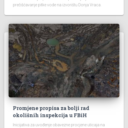
prečišćavanje pitke vode na izvorištu Donja Vraca.
Promjene propisa za bolji rad
okolišnih inspekcija u FBiH
Inicijativa za uvođenje obavezne procjene uticaja na