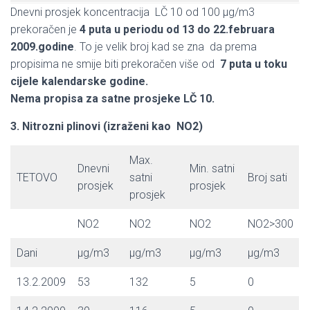
Dnevni prosjek koncentracija LČ 10 od 100 μg/m3
prekoračen je
4 puta u periodu od 13 do 22.februara
2009.godine
. To je velik broj kad se zna da prema
propisima ne smije biti prekoračen više od
7 puta u toku
cijele kalendarske godine.
Nema propisa za satne prosjeke LČ 10.
3. Nitrozni plinovi (izraženi kao NO2)
Max.
Dnevni
Min. satni
TETOVO
satni
Broj sati
prosjek
prosjek
prosjek
NO2
NO2
NO2
NO2>300
Dani
μg/m3
μg/m3
μg/m3
μg/m3
13.2.2009
53
132
5
0