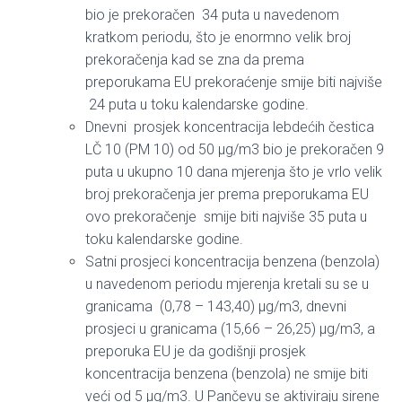
bio je prekoračen 34 puta u navedenom
kratkom periodu, što je enormno velik broj
prekoračenja kad se zna da prema
preporukama EU prekoraćenje smije biti najviše
24 puta u toku kalendarske godine.
Dnevni prosjek koncentracija lebdećih čestica
LČ 10 (PM 10) od 50 μg/m3 bio je prekoračen 9
puta u ukupno 10 dana mjerenja što je vrlo velik
broj prekoračenja jer prema preporukama EU
ovo prekoračenje smije biti najviše 35 puta u
toku kalendarske godine.
Satni prosjeci koncentracija benzena (benzola)
u navedenom periodu mjerenja kretali su se u
granicama (0,78 – 143,40) μg/m3, dnevni
prosjeci u granicama (15,66 – 26,25) μg/m3, a
preporuka EU je da godišnji prosjek
koncentracija benzena (benzola) ne smije biti
veći od 5 μg/m3. U Pančevu se aktiviraju sirene