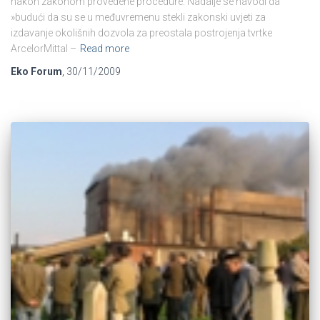
nakon zakonom provedene procedure. Nadalje se navodi da
»budući da su se u međuvremenu stekli zakonski uvjeti za
izdavanje okolišnih dozvola za preostala postrojenja tvrtke
ArcelorMittal –
Read more
Eko Forum
,
30/11/2009