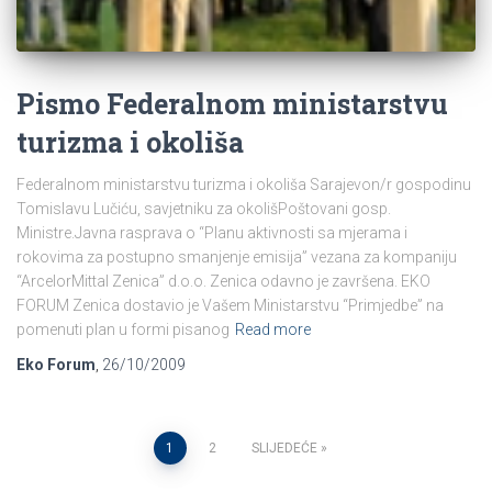
Pismo Federalnom ministarstvu
turizma i okoliša
Federalnom ministarstvu turizma i okoliša Sarajevon/r gospodinu
Tomislavu Lučiću, savjetniku za okolišPoštovani gosp.
Ministre.Javna rasprava o “Planu aktivnosti sa mjerama i
rokovima za postupno smanjenje emisija” vezana za kompaniju
“ArcelorMittal Zenica” d.o.o. Zenica odavno je završena. EKO
FORUM Zenica dostavio je Vašem Ministarstvu “Primjedbe” na
pomenuti plan u formi pisanog
Read more
Eko Forum
,
26/10/2009
Posts
1
2
SLIJEDEĆE