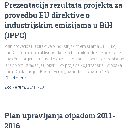
Prezentacija rezultata projekta za
provedbu EU direktive o
industrijskim emisijama u BiH
(IPPC)
Plan provedbe EU direktive o industrijskim emisijama u BiH, koji
sadrži informacije i aktivnosti koje trebaju biti poduzete od strane
nadležnih organa i industrije kako bi se ispunile obaveze propisane
Direktivom, izrađen je u okviru IPA projekta koji finansira Evropska
unija. Do danas je u Bosni i Hercegovini identifikovano 136
Read more
Eko Forum
,
23/11/2011
Plan upravljanja otpadom 2011-
2016