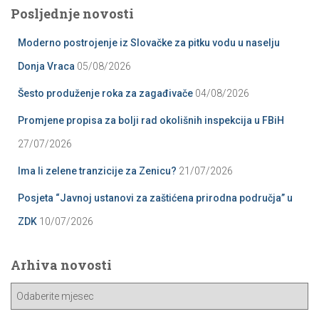
pagination
Posljednje novosti
Moderno postrojenje iz Slovačke za pitku vodu u naselju
Donja Vraca
05/08/2026
Šesto produženje roka za zagađivače
04/08/2026
Promjene propisa za bolji rad okolišnih inspekcija u FBiH
27/07/2026
Ima li zelene tranzicije za Zenicu?
21/07/2026
Posjeta “Javnoj ustanovi za zaštićena prirodna područja” u
ZDK
10/07/2026
Arhiva novosti
A
r