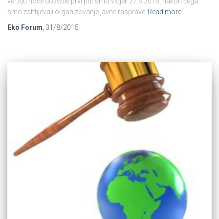
verziju nove dozvole prvi put smo vidjeli 27.5.2015, nakon čega
smo zahtijevali organizovanje javne rasprave
Read more
Eko Forum
,
31/8/2015