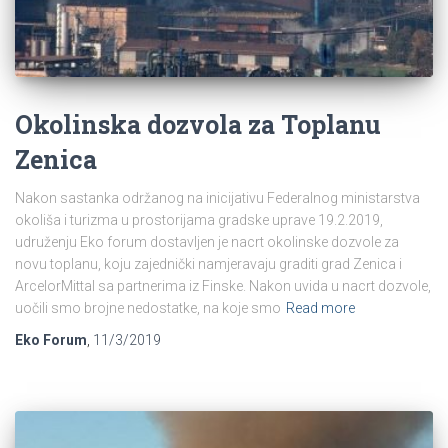
Okolinska dozvola za Toplanu
Zenica
Nakon sastanka održanog na inicijativu Federalnog ministarstva
okoliša i turizma u prostorijama gradske uprave 19.2.2019,
udruženju Eko forum dostavljen je nacrt okolinske dozvole za
novu toplanu, koju zajednički namjeravaju graditi grad Zenica i
ArcelorMittal sa partnerima iz Finske. Nakon uvida u nacrt dozvole,
uočili smo brojne nedostatke, na koje smo
Read more
Eko Forum
,
11/3/2019