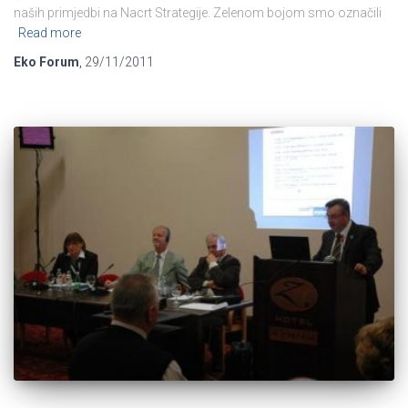
naših primjedbi na Nacrt Strategije. Zelenom bojom smo označili
Read more
Eko Forum
,
29/11/2011