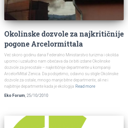
Okolinske dozvole za najkritičnije
pogone Arcelormittala
Već skoro godinu dana Federalno Ministarstvo turizma i okoliša
uporno i uzaludno nam obećava da će biti izdane Okolinske
dozvole za preostale – najkritičnije departmente u kompaniji
ArcelorMittal Zenica. Da podsjetimo, odavno su stigle Okolinske
dozvole za ostale, mnogo manje bitne departmente, ali ne i
najbitnije departmente kada je ekologija
Read more
Eko Forum
,
25/10/2010