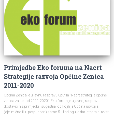
Primjedbe Eko foruma na Nacrt
Strategije razvoja Općine Zenica
2011-2020
Općina Zenica je u javnu raspravu uputila “Nacrt strategije općine
zenica za period 2011-2020”. Eko forum je u javnoj raspravi
dostavio niz primjedbi i sugestija, od kojih je Općina usvojila
(djelimično ili u potpunosti) samo 5. U prilogu je dat integralni tekst