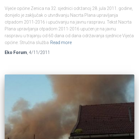
Vijeće općine Zenica na 32. sjednici održanoj 28. jula 2011. godine,
donijelo je zaključak o utvrđivanju Nacrta Plana upravljanja
otpadom 2011-2016 i upućivanju na javnu raspravu. Tekst Nacrta
Plana upravljanja otpadom 2011-2016 upućen je na javnu
raspravu u trajanju od 60 dana od dana održavanja sjednice Vijeća
općine. Stručna služba
Read more
Eko Forum
,
4/11/2011