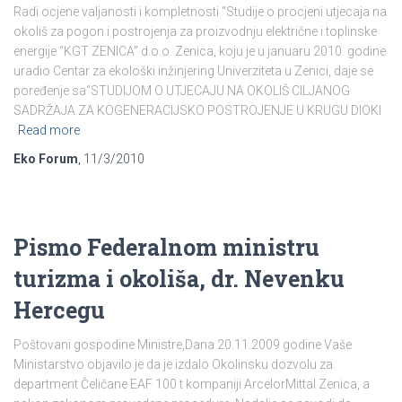
Radi ocjene valjanosti i kompletnosti “Studije o procjeni utjecaja na
okoliš za pogon i postrojenja za proizvodnju električne i toplinske
energije “KGT ZENICA” d.o.o. Zenica, koju je u januaru 2010. godine
uradio Centar za ekološki inžinjering Univerziteta u Zenici, daje se
poređenje sa“STUDIJOM O UTJECAJU NA OKOLIŠ CILJANOG
SADRŽAJA ZA KOGENERACIJSKO POSTROJENJE U KRUGU DIOKI
Read more
Eko Forum
,
11/3/2010
Pismo Federalnom ministru
turizma i okoliša, dr. Nevenku
Hercegu
Poštovani gospodine Ministre,Dana 20.11.2009 godine Vaše
Ministarstvo objavilo je da je izdalo Okolinsku dozvolu za
department Čeličane EAF 100 t kompaniji ArcelorMittal Zenica, a