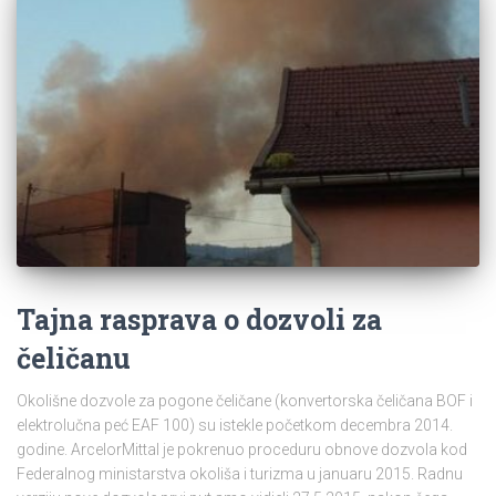
Tajna rasprava o dozvoli za
čeličanu
Okolišne dozvole za pogone čeličane (konvertorska čeličana BOF i
elektrolučna peć EAF 100) su istekle početkom decembra 2014.
godine. ArcelorMittal je pokrenuo proceduru obnove dozvola kod
Federalnog ministarstva okoliša i turizma u januaru 2015. Radnu