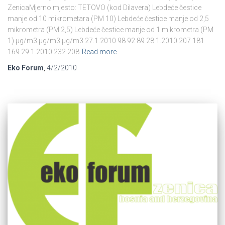
ZenicaMjerno mjesto: TETOVO (kod Dilavera) Lebdeće čestice
manje od 10 mikrometara (PM 10) Lebdeće čestice manje od 2,5
mikrometra (PM 2,5) Lebdeće čestice manje od 1 mikrometra (PM
1) µg/m3 µg/m3 µg/m3 27.1.2010 98 92 89 28.1.2010 207 181
169 29.1.2010 232 208
Read more
Eko Forum
,
4/2/2010