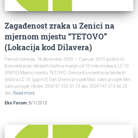
Zagađenost zraka u Zenici na
mjernom mjestu “TETOVO”
(Lokacija kod Dilavera)
Period mjerenja: 18.decembar 2009. – 7.januar 2010.godine A)
Koncentracije lebdećih čestica manjih od 10 mikrometara, LČ 10
(PM10) Mjerno mjesto:TETOVO -Zenica Koncentracije lebdećih
čestica LČ 10 (µg/m3) Dan Dnevni prosjek Max. satni prosjek Min.
satni prosjek 18 dec 2009 97 335 31 19 dec 2009 141 213 66 20
dec
Read more
Eko Forum
,
8/1/2010