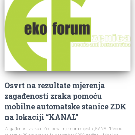
Osvrt na rezultate mjerenja
zagađenosti zraka pomoću
mobilne automatske stanice ZDK
na lokaciji “KANAL”
Zagađenost zraka u Zenici na mjernom mjestu „KANAL“Period