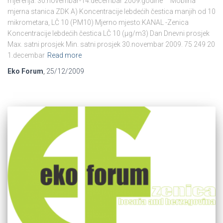
mjerenja: 30.novembar-14.decembar 2009.godine Mobilna
mjerna stanica ZDK A) Koncentracije lebdećih čestica manjih od 10
mikrometara, LČ 10 (PM10) Mjerno mjesto:KANAL -Zenica
Koncentracije lebdećih čestica LČ 10 (µg/m3) Dan Dnevni prosjek
Max. satni prosjek Min. satni prosjek 30.novembar 2009. 75 249 20
1.decembar
Read more
Eko Forum
,
25/12/2009