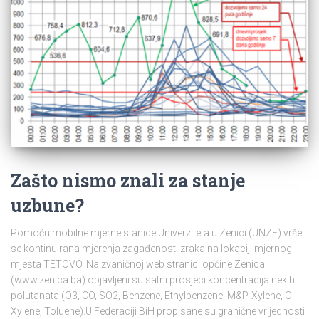
Zašto nismo znali za stanje
uzbune?
Pomoću mobilne mjerne stanice Univerziteta u Zenici (UNZE) vrše
se kontinuirana mjerenja zagađenosti zraka na lokaciji mjernog
mjesta TETOVO. Na zvaničnoj web stranici općine Zenica
(www.zenica.ba) objavljeni su satni prosjeci koncentracija nekih
polutanata (O3, CO, SO2, Benzene, Ethylbenzene, M&P-Xylene, O-
Xylene, Toluene).U Federaciji BiH propisane su granične vrijednosti