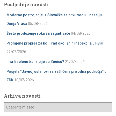
Posljednje novosti
Moderno postrojenje iz Slovačke za pitku vodu u naselju
Donja Vraca
05/08/2026
Šesto produženje roka za zagađivače
04/08/2026
Promjene propisa za bolji rad okolišnih inspekcija u FBiH
27/07/2026
Ima li zelene tranzicije za Zenicu?
21/07/2026
Posjeta “Javnoj ustanovi za zaštićena prirodna područja” u
ZDK
10/07/2026
Arhiva novosti
A
r