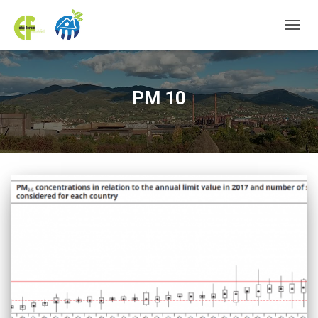
TOGGL
PM 10