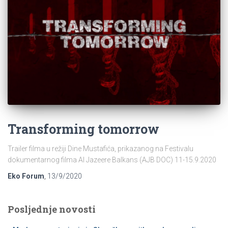
Transforming tomorrow
Trailer filma u režiji Dine Mustafića, prikazanog na Festivalu
dokumentarnog filma Al Jazeere Balkans (AJB DOC) 11-15.9.2020
Eko Forum
,
13/9/2020
Posljednje novosti