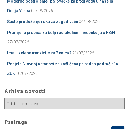
Moderno postrojenje iz Slovačke za pitku vodu u naselju
Donja Vraca
05/08/2026
Šesto produženje roka za zagađivače
04/08/2026
Promjene propisa za bolji rad okolišnih inspekcija u FBiH
27/07/2026
Ima li zelene tranzicije za Zenicu?
21/07/2026
Posjeta “Javnoj ustanovi za zaštićena prirodna područja” u
ZDK
10/07/2026
Arhiva novosti
A
r
h
i
Pretraga
v