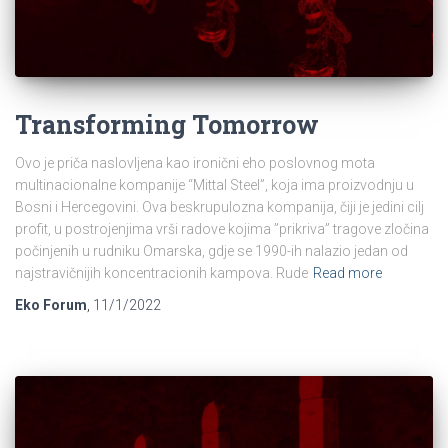
Transforming Tomorrow
Ovo je priča naslovljena kao ironični eho poslovnog mota
multinacionalne kompanije “Mittal Steel”, koja ima proizvodnju u
Bosni i Hercegovini. Ova beskrupulozna kompanija, čiji je jedini cilj
profit, u postrojenjima vrši radove kojima ”prikriva” tragove zločina
počinjenih u rudniku Omarska, gdje se 1990-ih nalazio jedan od
najstravičnijih koncentracionih kampova. Rude
Read more
Eko Forum
,
11/1/2022