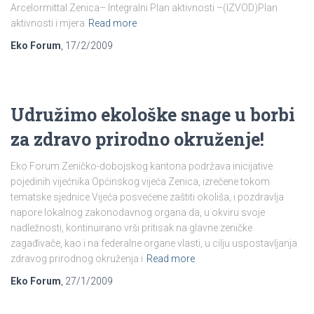
Arcelormittal Zenica– Integralni Plan aktivnosti –(IZVOD)Plan
aktivnosti i mjera
Read more
Eko Forum
,
17/2/2009
Udružimo ekološke snage u borbi
za zdravo prirodno okruženje!
Eko Forum Zeničko-dobojskog kantona podržava inicijative
pojedinih vijećnika Općinskog vijeća Zenica, izrečene tokom
tematske sjednice Vijeća posvećene zaštiti okoliša, i pozdravlja
napore lokalnog zakonodavnog organa da, u okviru svoje
nadležnosti, kontinuirano vrši pritisak na glavne zeničke
zagađivače, kao i na federalne organe vlasti, u cilju uspostavljanja
zdravog prirodnog okruženja i
Read more
Eko Forum
,
27/1/2009