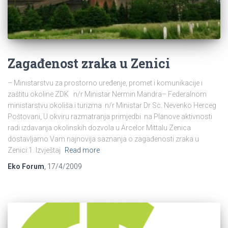
Zagađenost zraka u Zenici
– Ministarstvu za prostorno uređenje, promet i komunikacije i
zaštitu okoline ZDK n/r Ministar Nermin Mandra– Federalnom
ministarstvu okoliša.i turizma n/r Ministar Dr Sc. Nevenko Herceg
Poštovani, U okviru razmatranja primjedbi na Planove aktivnosti
radi izdavanja okolinskih dozvola u Arcelor Mittalu Zenica
dostavljamo Vam najnovija saznanja o zagađenosti zraka u
Zenici:1. Izvještaj
Read more
Eko Forum
,
17/4/2009