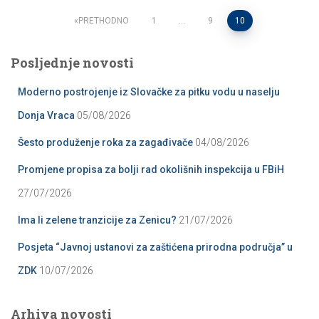
Posts
PRETHODNO
1
…
9
10
pagination
Posljednje novosti
Moderno postrojenje iz Slovačke za pitku vodu u naselju
Donja Vraca
05/08/2026
Šesto produženje roka za zagađivače
04/08/2026
Promjene propisa za bolji rad okolišnih inspekcija u FBiH
27/07/2026
Ima li zelene tranzicije za Zenicu?
21/07/2026
Posjeta “Javnoj ustanovi za zaštićena prirodna područja” u
ZDK
10/07/2026
Arhiva novosti