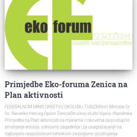
Primjedbe Eko-foruma Zenica na
Plan aktivnosti
FEDERALNOM MINISTARSTVU OKOLIŠA I TURIZMAn/r Ministar Dr
Sc. Nevenko Herceg Općini ZenicaStručnoj službi Vijeća i Načelnika
Primjedbe na Plan aktivnosti sa mjerama i rokovima za postupno
smanjenje emisija, odnosno zagađenja i za usaglašavanje sa
najboljom raspoloživom tehnikom za pogone i postrojenja