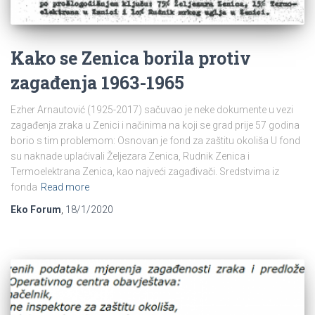
Kako se Zenica borila protiv
zagađenja 1963-1965
Ezher Arnautović (1925-2017) sačuvao je neke dokumente u vezi
zagađenja zraka u Zenici i načinima na koji se grad prije 57 godina
borio s tim problemom: Osnovan je fond za zaštitu okoliša U fond
su naknade uplaćivali Željezara Zenica, Rudnik Zenica i
Termoelektrana Zenica, kao najveći zagađivači. Sredstvima iz
fonda
Read more
Eko Forum
,
18/1/2020