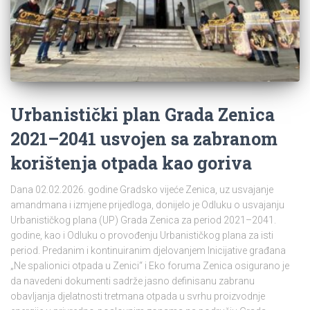
Urbanistički plan Grada Zenica
2021–2041 usvojen sa zabranom
korištenja otpada kao goriva
Dana 02.02.2026. godine Gradsko vijeće Zenica, uz usvajanje
amandmana i izmjene prijedloga, donijelo je Odluku o usvajanju
Urbanističkog plana (UP) Grada Zenica za period 2021–2041.
godine, kao i Odluku o provođenju Urbanističkog plana za isti
period. Predanim i kontinuiranim djelovanjem Inicijative građana
„Ne spalionici otpada u Zenici“ i Eko foruma Zenica osigurano je
da navedeni dokumenti sadrže jasno definisanu zabranu
obavljanja djelatnosti tretmana otpada u svrhu proizvodnje