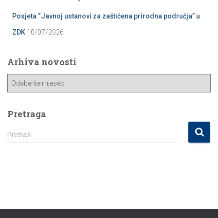
Posjeta “Javnoj ustanovi za zaštićena prirodna područja” u
ZDK
10/07/2026
Arhiva novosti
A
r
h
i
Pretraga
v
P
a
Pretraži …
r
n
e
o
t
v
r
o
a
s
g
t
a
i
: