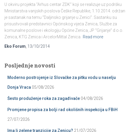
U okviru projekta “Arhus centar ZDK” koji se realizuje uz podršku
Ministarstva vanjskih poslova Češke Republike, 1.10.2014. održan
je sastanak na temu “Daljinsko grijanje u Zenici”. Sastanku su
prisustvovali predstavnici Općinskog vijeća Zenica, Službe za
komunalne poslove i ekologiju Općine Zenica, JP “Grijanje” d.o.o.
Zenica, KTG Zenica i ArcelorMittal Zenica.
Read more
Eko Forum
,
13/10/2014
Posljednje novosti
Moderno postrojenje iz Slovačke za pitku vodu u naselju
Donja Vraca
05/08/2026
Šesto produženje roka za zagađivače
04/08/2026
Promjene propisa za bolji rad okolišnih inspekcija u FBiH
27/07/2026
Ima li zelene tranzicije za Zenicu?
21/07/2026