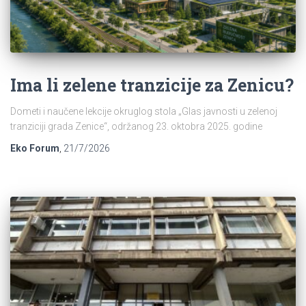
Ima li zelene tranzicije za Zenicu?
Dometi i naučene lekcije okruglog stola „Glas javnosti u zelenoj
tranziciji grada Zenice“, održanog 23. oktobra 2025. godine
Eko Forum
,
21/7/2026