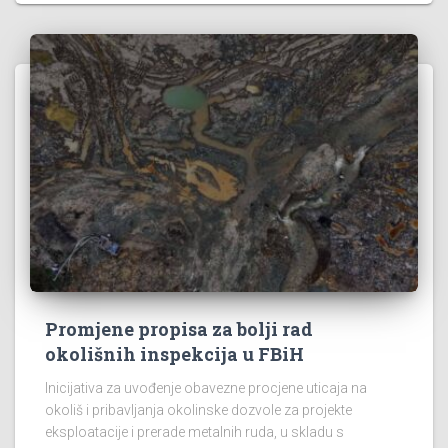
Promjene propisa za bolji rad
okolišnih inspekcija u FBiH
Inicijativa za uvođenje obavezne procjene uticaja na
okoliš i pribavljanja okolinske dozvole za projekte
eksploatacije i prerade metalnih ruda, u skladu s