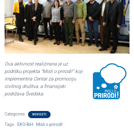
Ova aktivnost realizirana je uz
podršku projekta “Misli o prirodi!” koji
implementira Centar za promociju
civilnog društva, a finansijski
podržava Švedska.
Categories:
NOVOSTI
Tags:
EKO-BiH
Misli o prirodi!