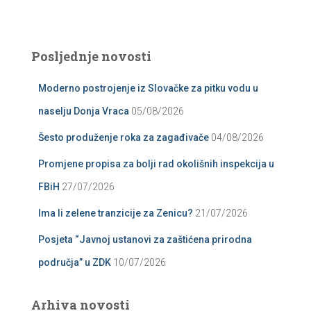
Posljednje novosti
Moderno postrojenje iz Slovačke za pitku vodu u
naselju Donja Vraca
05/08/2026
Šesto produženje roka za zagađivače
04/08/2026
Promjene propisa za bolji rad okolišnih inspekcija u
FBiH
27/07/2026
Ima li zelene tranzicije za Zenicu?
21/07/2026
Posjeta “Javnoj ustanovi za zaštićena prirodna
područja” u ZDK
10/07/2026
Arhiva novosti