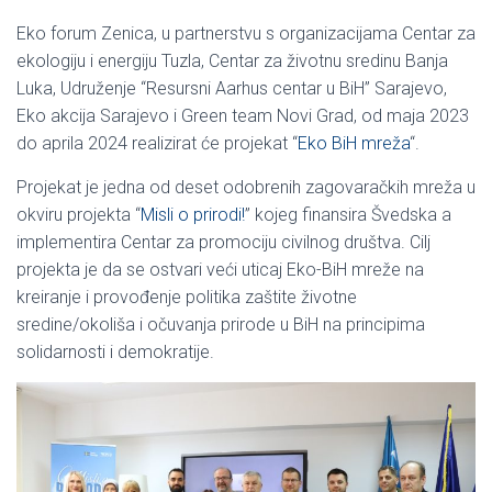
Eko forum Zenica, u partnerstvu s organizacijama Centar za
ekologiju i energiju Tuzla, Centar za životnu sredinu Banja
Luka, Udruženje “Resursni Aarhus centar u BiH” Sarajevo,
Eko akcija Sarajevo i Green team Novi Grad, od maja 2023
do aprila 2024 realizirat će projekat “
Eko BiH mreža
“.
Projekat je jedna od deset odobrenih zagovaračkih mreža u
okviru projekta “
Misli o prirodi!
” kojeg finansira Švedska a
implementira Centar za promociju civilnog društva. Cilj
projekta je da se ostvari veći uticaj Eko-BiH mreže na
kreiranje i provođenje politika zaštite životne
sredine/okoliša i očuvanja prirode u BiH na principima
solidarnosti i demokratije.