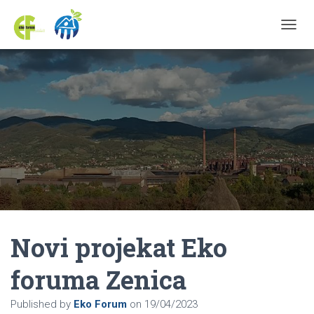
TOGGL
Novi projekat Eko
foruma Zenica
Published by
Eko Forum
on
19/04/2023