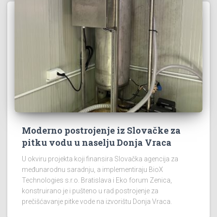
Moderno postrojenje iz Slovačke za
pitku vodu u naselju Donja Vraca
U okviru projekta koji finansira Slovačka agencija za
međunarodnu saradnju, a implementiraju BioX
Technologies s.r.o. Bratislava i Eko forum Zenica,
konstruirano je i pušteno u rad postrojenje za
prečišćavanje pitke vode na izvorištu Donja Vraca.