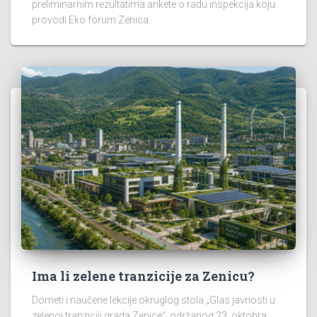
preliminarnim rezultatima ankete o radu inspekcija koju
provodi Eko forum Zenica.
Ima li zelene tranzicije za Zenicu?
Dometi i naučene lekcije okruglog stola „Glas javnosti u
zelenoj tranziciji grada Zenice“, održanog 23. oktobra