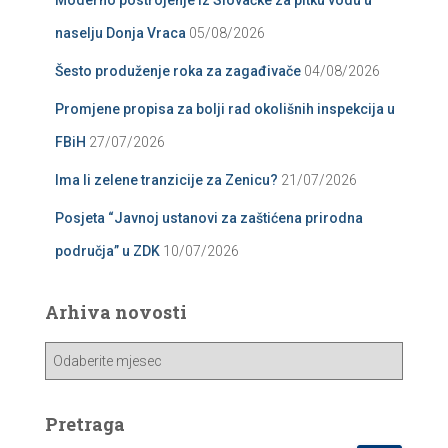
naselju Donja Vraca
05/08/2026
Šesto produženje roka za zagađivače
04/08/2026
Promjene propisa za bolji rad okolišnih inspekcija u
FBiH
27/07/2026
Ima li zelene tranzicije za Zenicu?
21/07/2026
Posjeta “Javnoj ustanovi za zaštićena prirodna
područja” u ZDK
10/07/2026
Arhiva novosti
A
r
h
i
Pretraga
v