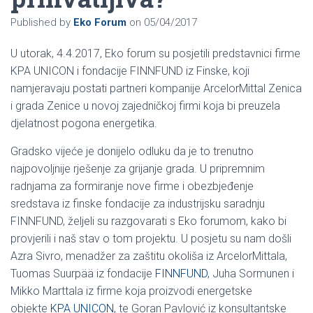
Published by
Eko Forum
on
05/04/2017
U utorak, 4.4.2017, Eko forum su posjetili predstavnici firme
KPA UNICON i fondacije FINNFUND iz Finske, koji
namjeravaju postati partneri kompanije ArcelorMittal Zenica
i grada Zenice u novoj zajedničkoj firmi koja bi preuzela
djelatnost pogona energetika.
Gradsko vijeće je donijelo odluku da je to trenutno
najpovoljnije rješenje za grijanje grada. U pripremnim
radnjama za formiranje nove firme i obezbjeđenje
sredstava iz finske fondacije za industrijsku saradnju
FINNFUND, željeli su razgovarati s Eko forumom, kako bi
provjerili i naš stav o tom projektu. U posjetu su nam došli
Azra Sivro, menadžer za zaštitu okoliša iz ArcelorMittala,
Tuomas Suurpää iz fondacije
FINNFUND
, Juha Sormunen i
Mikko Marttala iz firme koja proizvodi energetske
objekte
KPA UNICON
, te Goran Pavlović iz konsultantske