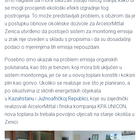
smo naglasili da mora sadržati studiju nultog stanja, kako bi
se mogli procijeniti ekološki efekti izgradnje tog
postrojenja. To može predstavljati problem, s obzirom da je
u postupku obnove okolinske dozvole za ArcelorMittal
Zenica utvrđeno da postojeći sistem za monitoring emisija
u zrak nije izveden u skladu s propisima i da su dosadašnji
podaci o mjerenjima tih emisija nepouzdani.
Posebno smo ukazali na problem emisija organskih
polutanata, kao što je benzen, koji mora biti uključen u
sistem monitoringa, jer će se u novoj toplani koristiti i koksni
plin kao gorivo. Ukoliko se realizuje sve što je planirano, a
po iskustvima iz sličnih energetskih objekata
u
Kazahstanu
i
Južnoafričkoj Republici
, koje su zajednički
realizovali ArcelorMittal i finska kompanija KPA UNICON,
nova toplana bi trebala povoljno utjecati na stanje okoliša u
Zenici.