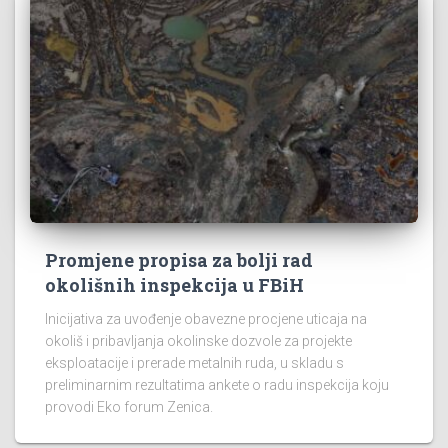
Promjene propisa za bolji rad
okolišnih inspekcija u FBiH
Inicijativa za uvođenje obavezne procjene uticaja na
okoliš i pribavljanja okolinske dozvole za projekte
eksploatacije i prerade metalnih ruda, u skladu s
preliminarnim rezultatima ankete o radu inspekcija koju
provodi Eko forum Zenica.