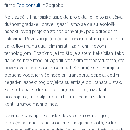
firme
Eco consult
iz Zagreba.
Ne ulazeći u finansijske aspekte projekta, jer je to isključiva
dužnost gradske uprave, izjasnili smo se da su ekološki
aspekti ovog projekta za nas prihvatljivi, pod određenim
uslovima. Pozitivno je što će se konačno stara postrojenja
sa kotlovima na ugalj eliminisati i zamijeniti novom
tehnologijom. Pozitivno je i to što je sistem fleksibilan, tako
da će se brže moći prilagoditi vanjskim temperaturama, što
povećava energetsku efikasnost. Smanjiće se i emisije u
otpadne vode, jer više neće biti transporta pepela. Jedini
negativni aspekt tog projekta su emisije polutanata u zrak,
koje bi trebale biti znatno manje od emisija iz starih
postrojenja, ali i dalje moraju biti uključene u sistem
kontinuiranog monitoringa.
U svrhu izdavanja okolinske dozvole za ovaj pogon,
moraće se uraditi studija ocjene uticaja na okoliš, za koju