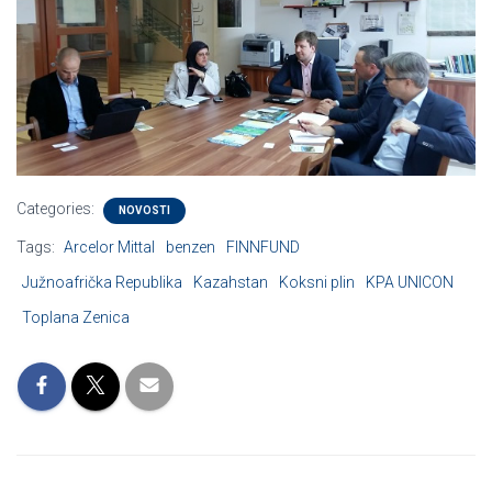
Categories:
NOVOSTI
Tags:
Arcelor Mittal
benzen
FINNFUND
Južnoafrička Republika
Kazahstan
Koksni plin
KPA UNICON
Toplana Zenica