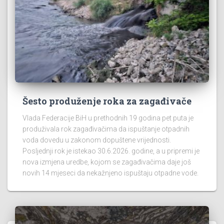
Šesto produženje roka za zagađivače
Vlada Federacije BiH u prethodnih 19 godina pet puta je
produživala rok zagađivačima da ispuštanje otpadnih
voda dovedu u zakonom dopuštene vrijednosti.
Posljednji rok je istekao 30.6.2026. godine, a u pripremi je
nova izmjena uredbe, kojom se zagađivačima daje još
novih 14 mjeseci da nekažnjeno ispuštaju otpadne vode.