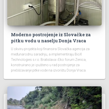
Moderno postrojenje iz Slovačke za
pitku vodu u naselju Donja Vraca
U okviru projekta koji finansira Slovačka agencija za
međunarodnu saradnju, a implementiraju BioX
Technologies s.r.o. Bratislava i Eko forum Zenica,
konstruirano je i pušteno u rad postrojenje za
prečišćavanje pitke vode na izvorištu Donja Vraca.