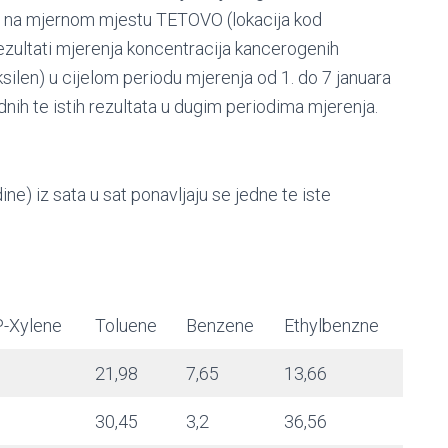
na mjernom mjestu TETOVO (lokacija kod
zultati mjerenja koncentracija kancerogenih
 ksilen) u cijelom periodu mjerenja od 1. do 7 januara
ednih te istih rezultata u dugim periodima mjerenja.
ne) iz sata u sat ponavljaju se jedne te iste
-Xylene
Toluene
Benzene
Ethylbenzne
21,98
7,65
13,66
30,45
3,2
36,56