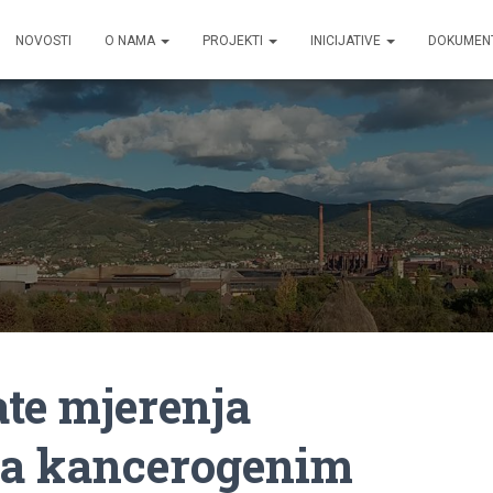
NOVOSTI
O NAMA
PROJEKTI
INICIJATIVE
DOKUMEN
te mjerenja
ka kancerogenim