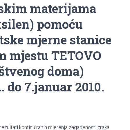
nskim materijama
 ksilen) pomoću
ske mjerne stanice
m mjestu TETOVO
uštvenog doma)
. do 7.januar 2010.
 rezultati kontinuiranih mjerenja zagađenosti zraka