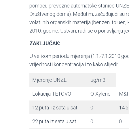
pomoću prevozne automatske stanice UNZE 
Društvenog doma). Međutim, začuđujući su re
volatilnih organskih materija (benzen, toluen,
2010. godine. Ustvari, radi se o ponavljanju j
ZAKLJUČAK:
U velikom periodu mjerenja (1.1.-7.1.2010.godi
vrijednosti koncentracija i to kako slijedi:
Mjerenje UNZE
µg/m3
Lokacija TETOVO
O-Xylene
M&P
12 puta iz sata u sat
0
14,5
22 puta iz sata u sat
0
0