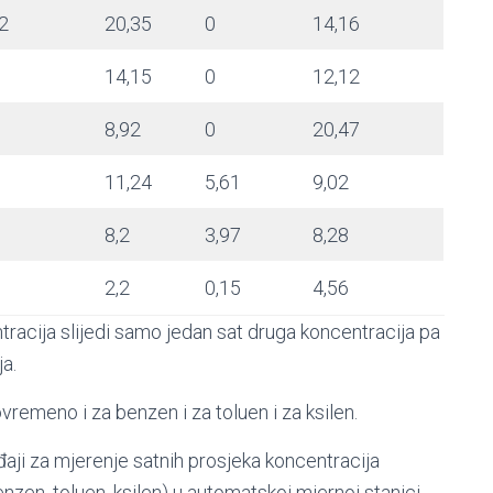
2
20,35
0
14,16
14,15
0
12,12
8,92
0
20,47
11,24
5,61
9,02
8,2
3,97
8,28
2,2
0,15
4,56
tracija slijedi samo jedan sat druga koncentracija pa
a.
ovremeno i za benzen i za toluen i za ksilen.
aji za mjerenje satnih prosjeka koncentracija
nzen, toluen, ksilen) u automatskoj mjernoj stanici