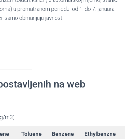
ma) u promatranom periodu od 1. do 7. januara
ci samo obmanjuju javnost.
postavljenih na web
(µg/m3)
ene
Toluene
Benzene
Ethylbenzne