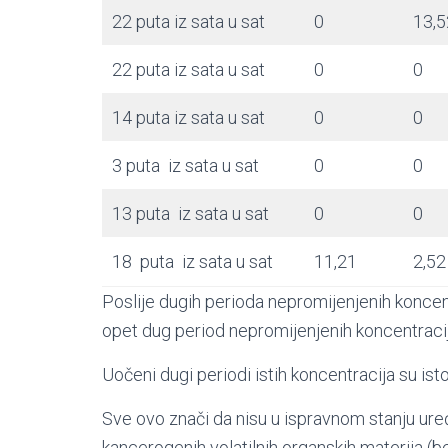
22 puta iz sata u sat
0
13,5
22 puta iz sata u sat
0
0
14 puta iz sata u sat
0
0
3 puta iz sata u sat
0
0
13 puta iz sata u sat
0
0
18 puta iz sata u sat
11,21
2,52
Poslije dugih perioda nepromijenjenih koncen
opet dug period nepromijenjenih koncentracij
Uočeni dugi periodi istih koncentracija su ist
Sve ovo znači da nisu u ispravnom stanju uređ
kancerogenih volatilnih organskih materija (be