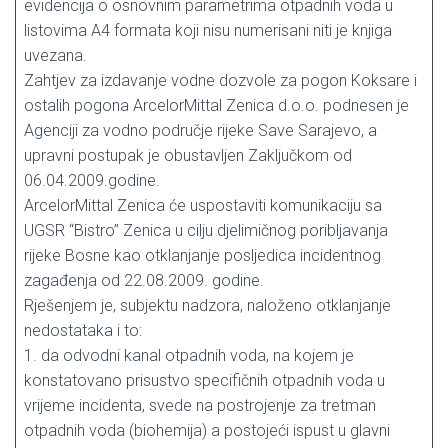
evidencija o osnovnim parametrima otpadnih voda u
listovima A4 formata koji nisu numerisani niti je knjiga
uvezana.
Zahtjev za izdavanje vodne dozvole za pogon Koksare i
ostalih pogona ArcelorMittal Zenica d.o.o. podnesen je
Agenciji za vodno područje rijeke Save Sarajevo, a
upravni postupak je obustavljen Zaključkom od
06.04.2009.godine.
ArcelorMittal Zenica će uspostaviti komunikaciju sa
UGSR “Bistro” Zenica u cilju djelimičnog poribljavanja
rijeke Bosne kao otklanjanje posljedica incidentnog
zagađenja od 22.08.2009. godine.
Rješenjem je, subjektu nadzora, naloženo otklanjanje
nedostataka i to:
1. da odvodni kanal otpadnih voda, na kojem je
konstatovano prisustvo specifičnih otpadnih voda u
vrijeme incidenta, svede na postrojenje za tretman
otpadnih voda (biohemija) a postojeći ispust u glavni