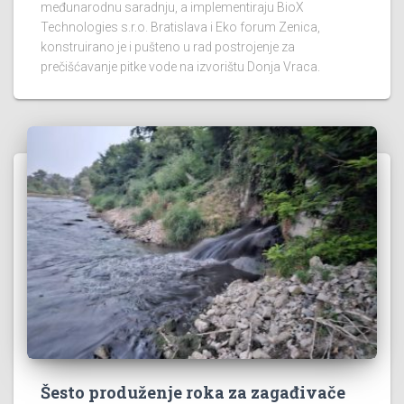
međunarodnu saradnju, a implementiraju BioX
Technologies s.r.o. Bratislava i Eko forum Zenica,
konstruirano je i pušteno u rad postrojenje za
prečišćavanje pitke vode na izvorištu Donja Vraca.
Šesto produženje roka za zagađivače