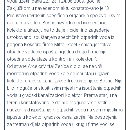
voda uzetih dana 22., 23. i 24.08.2009. godine.
Zaključkom u navedenom aktu konstatovano je “3.
Prisustvo utvrđenih specifičnih organskih spojeva u svim
uzorcima vode r. Bosne nizvodno od incidentnog
kolektora ukazuju na to da je incidentno zagađenje
uzrokovano ispuštanjem specifičnih otpadnih voda iz
pogona Koksare firme Mittal Steel Zenica, jer takve
otpadne vode ne ispušta ni jedna druga firma čije
otpadne vode ulaze u kontrolirani kolektor. “.
Od strane ArcelorMittal Zenica d.o.o. se ne vrši
monitoring otpadnih voda koje se ispuštaju u glavni
kolektor gradske kanalizacije ili u korito rijeke Bosne. Nije
bilo moguće pristupiti svim mjestima ispuštanja otpadnih
voda u gradski kanalizacioni kolektor. Prema stanju na
terenu konstatovano je da nije moguće vršiti stalni
nadzor nad ispuštanjem otpadnih voda na svim mjestima
ispusta u kolektor gradske kanalizacije. Na postrojenju
za tretman dijela otpadnih voda u krugu firme vodi se