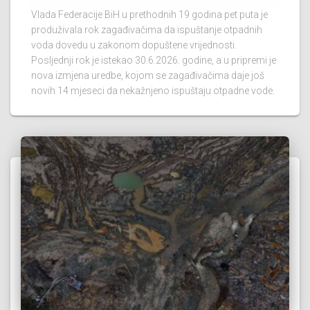
Vlada Federacije BiH u prethodnih 19 godina pet puta je
produživala rok zagađivačima da ispuštanje otpadnih
voda dovedu u zakonom dopuštene vrijednosti.
Posljednji rok je istekao 30.6.2026. godine, a u pripremi je
nova izmjena uredbe, kojom se zagađivačima daje još
novih 14 mjeseci da nekažnjeno ispuštaju otpadne vode.