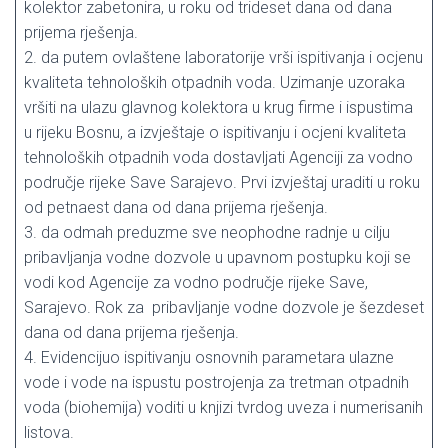
kolektor zabetonira, u roku od trideset dana od dana
prijema rješenja.
2. da putem ovlaštene laboratorije vrši ispitivanja i ocjenu
kvaliteta tehnoloških otpadnih voda. Uzimanje uzoraka
vršiti na ulazu glavnog kolektora u krug firme i ispustima
u rijeku Bosnu, a izvještaje o ispitivanju i ocjeni kvaliteta
tehnoloških otpadnih voda dostavljati Agenciji za vodno
područje rijeke Save Sarajevo. Prvi izvještaj uraditi u roku
od petnaest dana od dana prijema rješenja.
3. da odmah preduzme sve neophodne radnje u cilju
pribavljanja vodne dozvole u upavnom postupku koji se
vodi kod Agencije za vodno područje rijeke Save,
Sarajevo. Rok za pribavljanje vodne dozvole je šezdeset
dana od dana prijema rješenja.
4. Evidencijuo ispitivanju osnovnih parametara ulazne
vode i vode na ispustu postrojenja za tretman otpadnih
voda (biohemija) voditi u knjizi tvrdog uveza i numerisanih
listova.