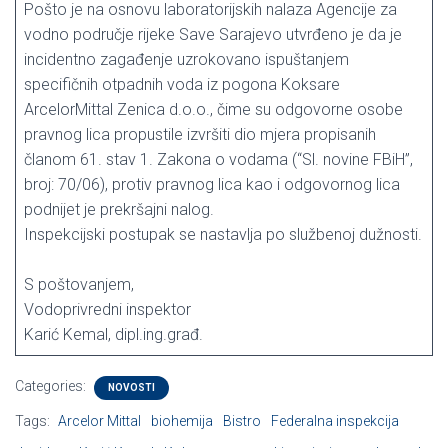
Pošto je na osnovu laboratorijskih nalaza Agencije za
vodno područje rijeke Save Sarajevo utvrđeno je da je
incidentno zagađenje uzrokovano ispuštanjem
specifičnih otpadnih voda iz pogona Koksare
ArcelorMittal Zenica d.o.o., čime su odgovorne osobe
pravnog lica propustile izvršiti dio mjera propisanih
članom 61. stav 1. Zakona o vodama (“Sl. novine FBiH”,
broj: 70/06), protiv pravnog lica kao i odgovornog lica
podnijet je prekršajni nalog.
Inspekcijski postupak se nastavlja po službenoj dužnosti.
S poštovanjem,
Vodoprivredni inspektor
Karić Kemal, dipl.ing.građ.
Categories:
NOVOSTI
Tags:
Arcelor Mittal
biohemija
Bistro
Federalna inspekcija