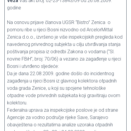
Veza
Vaš akt broj: 02-23-13843/09 od 26.08.2009.
godine
Na osnovu prijave članova UGSR “Bistro” Zenica o
pomoru ribe u rijeci Bosni nizvodno od ArcelorMittal
Zenica d.o.o., izvršeno je više inspekcijskih pregleda kod
navedenog privrednog subjekta u cilju utvrđivanja stanja
poštivanja propisa iz odredbi Zakona o vodama (“Sl.
novine FBiH”, broj: 70/06) a vezano za zagađenje u rijeci
Bosni i utvrđeno sljedeće:
Da je dana 22.08.2009. godine došlo do incidentnog
zagađenja u rijeci Bosni iz glavnog kolektora otpadnih
voda grada Zenice, u koji su spojene tehnološke
otpadne vode privrednih subjekata koji gravitiraju ovom
kolektoru.
Federalna uprava za inspekcijske poslove je od strane
Agencije za vodno područje rijeke Save, Sarajevo
obavještena o rezultatima analize uzoraka otpadnih