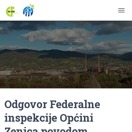
TOGGL
Odgovor Federalne
inspekcije Općini
Zenica povodom