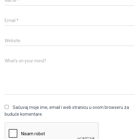
Name
*
Email
*
Website
What's on your mind?
Sačuvaj moje ime, email i web stranicu u ovom browseru za
buduće komentare.