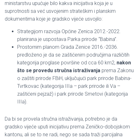
ministarstvu upućuje bilo kakva inicijativa koja je u
suprotnosti sa već usvojenim strateškim i planskim
dokumentima koje je gradsko vijeće usvojilo:
Strategijom razvoja Općine Zenica 2012.-2022.
planirana je uspostava Parka prirode “Babina”.
Prostornim planom Grada Zenice 2016.-2036.
predloženo je da se zaštićenim područjima različitih
kategorija proglase površine od cca 60 km2,
nakon
što se provedu stručna istraživanja
prema Zakonu
o zaštiti prirode FBiH, uključujući park prirode Babina-
Tvrtkovac (kategorija IIIa – park prirode ili Va –
zaštićeni pejzaž) i park prirode Smetovi (kategorija
IIIa).
Da bi se provela stručna istraživanja, potrebno je da
gradsko vijeće uputi inicijativu prema Zeničko-dobojskom
kantonu, ali se to ne radi, nego se sada traži parcijalna