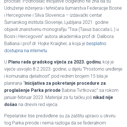
pročitati. Podnosilac inicijative očigledno ne zna da su
Udruženje inženjera i tehničara šumarstva Federacije Bosne
i Hercegovine i Silva Slovenica – izdavački centar
Šumarskog instituta Slovenije, Ljubljana 2021. godine
objavili znanstvenu monografiju “Tisa (Taxus baccata L.) u
Bosni i Hercegovini” autora akademika prof.dr. Dalibora
Balliana i prof.dr. Hojke Kraigher, a koja je
besplatno
dostupna na internetu
.
U
Planu rada gradskog vijeća za 2023. godinu
, koji je
vijeće usvojilo 8.2.2023. godine, u dijelu “Prostorno uređenje
i komunalna djelatnost” pod rednim brojem 15 bila je
planirana “
Inicijativa za pokretanje procedure za
proglašenje Parka prirode
Babina-Tvrtkovac” sa rokom
januar-februar 2023. Materijal za tu tačku još
nikad nije
došao
na dnevni red vijeća.
Pepelarske tise predviđene su za zaštitu upravo u okviru
tog Parka prirode i nema razloga da se federalnom