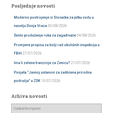
Posljednje novosti
Moderno postrojenje iz Slovačke za pitku vodu u
naselju Donja Vraca
05/08/2026
Šesto produženje roka za zagađivače
04/08/2026
Promjene propisa za bolji rad okolišnih inspekcija u
FBiH
27/07/2026
Ima li zelene tranzicije za Zenicu?
21/07/2026
Posjeta “Javnoj ustanovi za zaštićena prirodna
područja” u ZDK
10/07/2026
Arhiva novosti
A
r