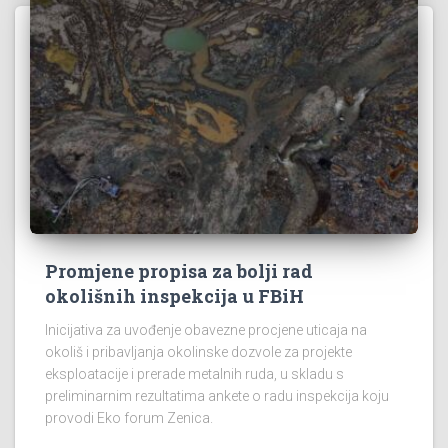
Promjene propisa za bolji rad
okolišnih inspekcija u FBiH
Inicijativa za uvođenje obavezne procjene uticaja na
okoliš i pribavljanja okolinske dozvole za projekte
eksploatacije i prerade metalnih ruda, u skladu s
preliminarnim rezultatima ankete o radu inspekcija koju
provodi Eko forum Zenica.