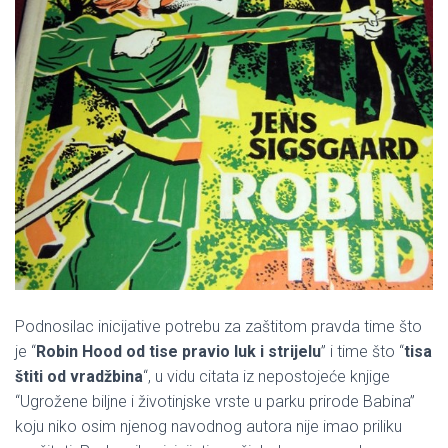
Podnosilac inicijative potrebu za zaštitom pravda time što
je “
Robin Hood od tise pravio luk i strijelu
” i time što “
tisa
štiti od vradžbina
“, u vidu citata iz nepostojeće knjige
“Ugrožene biljne i životinjske vrste u parku prirode Babina”
koju niko osim njenog navodnog autora nije imao priliku