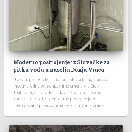
Moderno postrojenje iz Slovačke za
pitku vodu u naselju Donja Vraca
U okviru projekta koji finansira Slovačka agencija za
međunarodnu saradnju, a implementiraju BioX
Technologies s.r.o. Bratislava i Eko forum Zenica,
konstruirano je i pušteno u rad postrojenje za
prečišćavanje pitke vode na izvorištu Donja Vraca.