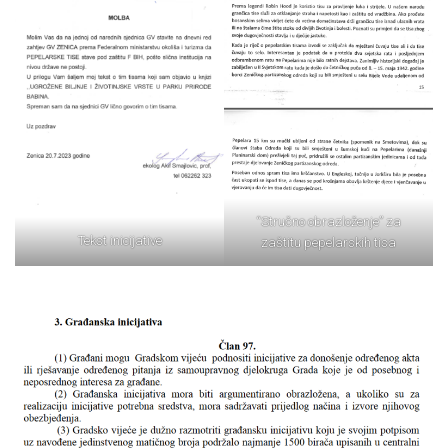
“Stručno obrazloženje” za
Tekst inicijative
zaštitu pepelarskih tisa