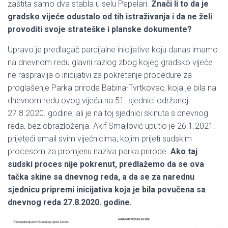
zaštita samo dva stabla u selu Pepelari.
Znači li to da je
gradsko vijeće odustalo od tih istraživanja i da ne želi
provoditi svoje strateške i planske dokumente?
Upravo je predlagač parcijalne inicijative koju danas imamo
na dnevnom redu glavni razlog zbog kojeg gradsko vijeće
ne raspravlja o inicijativi za pokretanje procedure za
proglašenje Parka prirode Babina-Tvrtkovac, koja je bila na
dnevnom redu ovog vijeća na 51. sjednici održanoj
27.8.2020. godine, ali je na toj sjednici skinuta s dnevnog
reda, bez obrazloženja. Akif Smajlović uputio je 26.1.2021.
prijeteći email svim vijećnicima, kojim prijeti sudskim
procesom za promjenu naziva parka prirode.
Ako taj
sudski proces nije pokrenut, predlažemo da se ova
tačka skine sa dnevnog reda, a da se za narednu
sjednicu pripremi inicijativa koja je bila povučena sa
dnevnog reda 27.8.2020. godine.