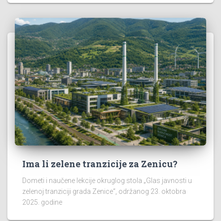
Ima li zelene tranzicije za Zenicu?
Dometi i naučene lekcije okruglog stola „Glas javnosti u
zelenoj tranziciji grada Zenice“, održanog 23. oktobra
2025. godine