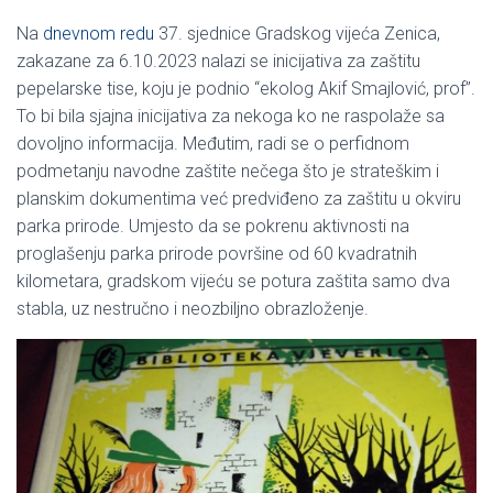
Na
dnevnom redu
37. sjednice Gradskog vijeća Zenica,
zakazane za 6.10.2023 nalazi se inicijativa za zaštitu
pepelarske tise, koju je podnio “ekolog Akif Smajlović, prof”.
To bi bila sjajna inicijativa za nekoga ko ne raspolaže sa
dovoljno informacija. Međutim, radi se o perfidnom
podmetanju navodne zaštite nečega što je strateškim i
planskim dokumentima već predviđeno za zaštitu u okviru
parka prirode. Umjesto da se pokrenu aktivnosti na
proglašenju parka prirode površine od 60 kvadratnih
kilometara, gradskom vijeću se potura zaštita samo dva
stabla, uz nestručno i neozbiljno obrazloženje.