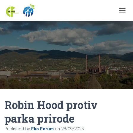
TOGGL
Robin Hood protiv
parka prirode
Published by
Eko Forum
on
28/09/2023