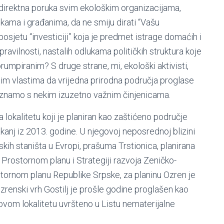
ta direktna poruka svim ekološkim organizacijama,
nkama i građanima, da ne smiju dirati “Vašu
osjetu “investiciji” koja je predmet istrage domaćih i
avilnosti, nastalih odlukama političkih struktura koje
umpiranim? S druge strane, mi, ekološki aktivisti,
tim vlastima da vrijedna prirodna područja proglase
oznamo s nekim izuzetno važnim činjenicama.
lokalitetu koji je planiran kao zaštićeno područje
nj iz 2013. godine. U njegovoj neposrednoj blizini
skih staništa u Evropi, prašuma Trstionica, planirana
Prostornom planu i Strategiji razvoja Zeničko-
ornom planu Republike Srpske, za planinu Ozren je
Ozrenski vrh Gostilj je prošle godine proglašen kao
a ovom lokalitetu uvršteno u Listu nematerijalne