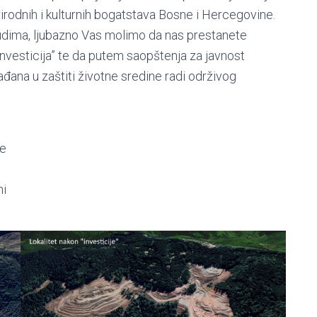
 prirodnih i kulturnih bogatstava Bosne i Hercegovine.
ljudima, ljubazno Vas molimo da nas prestanete
nvesticija” te da putem saopštenja za javnost
đana u zaštiti životne sredine radi održivog
ne
ni