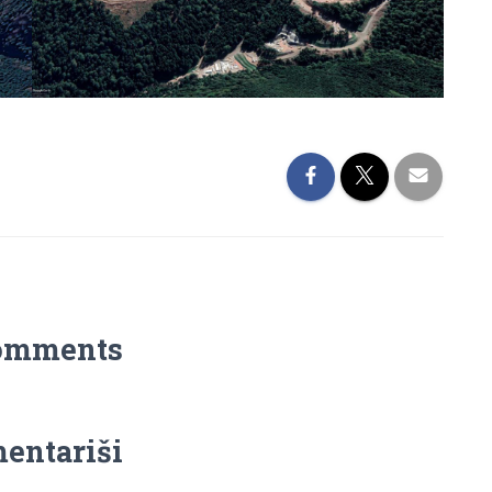
omments
entariši