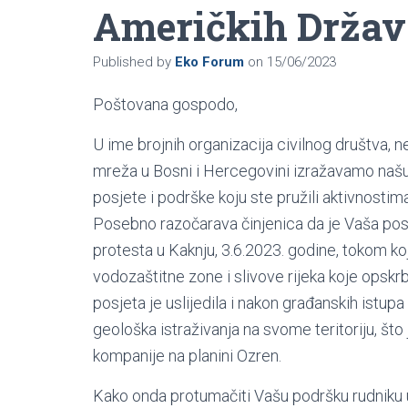
Američkih Držav
Published by
Eko Forum
on
15/06/2023
Poštovana gospodo,
U ime brojnih organizacija civilnog društva, n
mreža u Bosni i Hercegovini izražavamo našu
posjete i podrške koju ste pružili aktivnosti
Posebno razočarava činjenica da je Vaša po
protesta u Kaknju, 3.6.2023. godine, tokom k
vodozaštitne zone i slivove rijeka koje opsk
posjeta je uslijedila i nakon građanskih istu
geološka istraživanja na svome teritoriju, što 
kompanije na planini Ozren.
Kako onda protumačiti Vašu podršku rudniku 