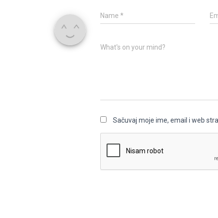
Name
*
Em
What's on your mind?
Sačuvaj moje ime, email i web st