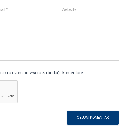
ail
*
Website
ranicu u ovom browseru za buduće komentare.