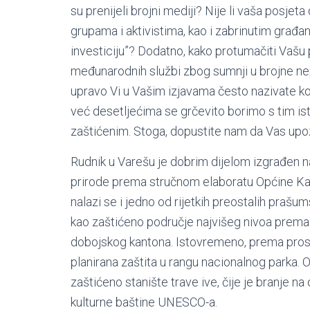
su prenijeli brojni mediji? Nije li vaša posje
grupama i aktivistima, kao i zabrinutim građa
investiciju”? Dodatno, kako protumačiti Vašu p
međunarodnih službi zbog sumnji u brojne nepr
upravo Vi u Vašim izjavama često nazivate kor
već desetljećima se grčevito borimo s tim is
zaštićenim. Stoga, dopustite nam da Vas up
Rudnik u Varešu je dobrim dijelom izgrađen na 
prirode prema stručnom elaboratu Općine Kaka
nalazi se i jedno od rijetkih preostalih prašum
kao zaštićeno područje najvišeg nivoa prema 
dobojskog kantona. Istovremeno, prema prost
planirana zaštita u rangu nacionalnog parka. 
zaštićeno stanište trave ive, čije je branje n
kulturne baštine UNESCO-a.