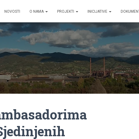
NOVOSTI
O NAMA
PROJEKTI
INICIJATIVE
DOKUMEN
 ambasadorima
Sjedinjenih