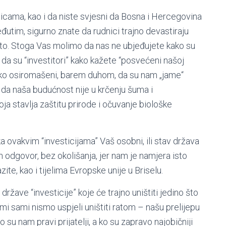
nicama, kao i da niste svjesni da Bosna i Hercegovina
utim, sigurno znate da rudnici trajno devastiraju
nito. Stoga Vas molimo da nas ne ubjeđujete kako su
i da su “investitori” kako kažete “posvećeni našoj
oliko osiromašeni, barem duhom, da su nam „jame“
da naša budućnost nije u krčenju šuma i
oja stavlja zaštitu prirode i očuvanje biološke
 ovakvim “investicijama” Vaš osobni, ili stav država
 odgovor, bez okolišanja, jer nam je namjera isto
zite, kao i tijelima Evropske unije u Briselu.
žave “investicije” koje će trajno uništiti jedino što
mi sami nismo uspjeli uništiti ratom – našu prelijepu
 su nam pravi prijatelji, a ko su zapravo najobičniji