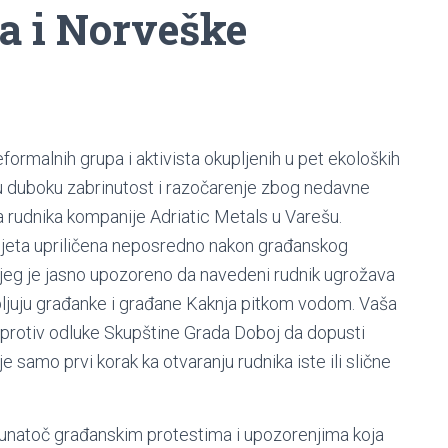
a i Norveške
eformalnih grupa i aktivista okupljenih u pet ekoloških
 duboku zabrinutost i razočarenje zbog nedavne
ma rudnika kompanije Adriatic Metals u Varešu.
sjeta upriličena neposredno nakon građanskog
ojeg je jasno upozoreno da navedeni rudnik ugrožava
rbljuju građanke i građane Kaknja pitkom vodom. Vaša
pa protiv odluke Skupštine Grada Doboj da dopusti
je samo prvi korak ka otvaranju rudnika iste ili slične
unatoč građanskim protestima i upozorenjima koja