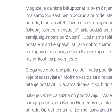
Moguće je da niste bili upoznati s ovim činje
ima samo 3% zaštićenih područja prirode. Međ
prirodu, biodiverzitet i životnu sredinu opće
“iskopaj i odnesi investicije” naša budućnost 
zemlji, sigurnosti, održivosti”… Još nismo t
postale “slamke spasa”. Mi jako dobro znamo 
raskopavanju planina, nego u Evropskoj uniji k
raznolikosti na prvo mjesto.
Stoga vas otvoreno pitamo: Je li Vaša podrška
koje predstavljate? Molimo vas da za direktan
pitanje postaviti i vladama država iz kojih dola
Jako je važno da saznamo podržavaju li Vaše dr
nam je preostalo u Bosni i Hercegovini, a što 
prirodu. Oprostite nam, al želimo jasno znati ko