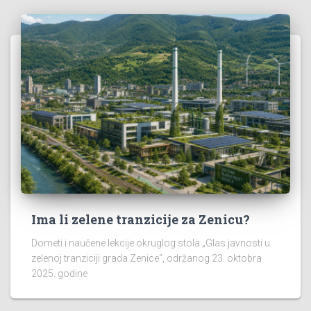
Ima li zelene tranzicije za Zenicu?
Dometi i naučene lekcije okruglog stola „Glas javnosti u
zelenoj tranziciji grada Zenice“, održanog 23. oktobra
2025. godine