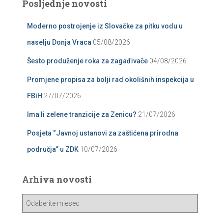
Posljednje novosti
Moderno postrojenje iz Slovačke za pitku vodu u
naselju Donja Vraca
05/08/2026
Šesto produženje roka za zagađivače
04/08/2026
Promjene propisa za bolji rad okolišnih inspekcija u
FBiH
27/07/2026
Ima li zelene tranzicije za Zenicu?
21/07/2026
Posjeta “Javnoj ustanovi za zaštićena prirodna
područja” u ZDK
10/07/2026
Arhiva novosti
A
r