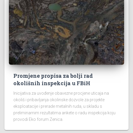
Promjene propisa za bolji rad
okolišnih inspekcija u FBiH
Inicijativa za uvođenje obavezne procjene uticaja na
okoliš i pribavljanja okolinske dozvole za projekte
eksploatacije i prerade metalnih ruda, u skladu s
preliminarnim rezultatima ankete o radu inspekcija koju
provodi Eko forum Zenica.