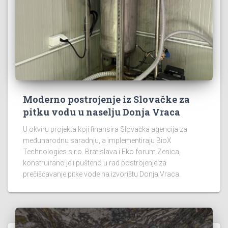
Moderno postrojenje iz Slovačke za
pitku vodu u naselju Donja Vraca
U okviru projekta koji finansira Slovačka agencija za
međunarodnu saradnju, a implementiraju BioX
Technologies s.r.o. Bratislava i Eko forum Zenica,
konstruirano je i pušteno u rad postrojenje za
prečišćavanje pitke vode na izvorištu Donja Vraca.