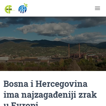
TOGGL
Bosna i Hercegovina
ima najzagađeniji zrak
u Evropi