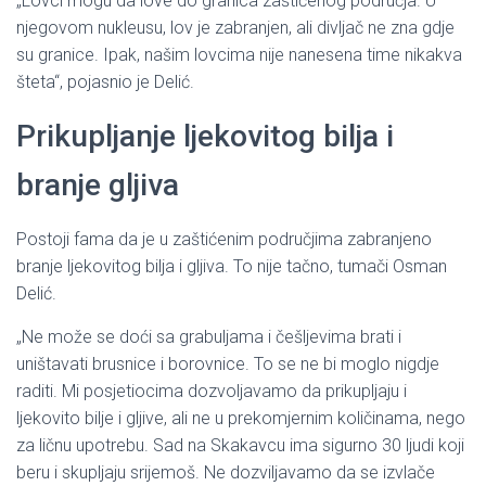
„Lovci mogu da love do granica zaštićenog područja. U
njegovom nukleusu, lov je zabranjen, ali divljač ne zna gdje
su granice. Ipak, našim lovcima nije nanesena time nikakva
šteta“, pojasnio je Delić.
Prikupljanje ljekovitog bilja i
branje gljiva
Postoji fama da je u zaštićenim područjima zabranjeno
branje ljekovitog bilja i gljiva. To nije tačno, tumači Osman
Delić.
„Ne može se doći sa grabuljama i češljevima brati i
uništavati brusnice i borovnice. To se ne bi moglo nigdje
raditi. Mi posjetiocima dozvoljavamo da prikupljaju i
ljekovito bilje i gljive, ali ne u prekomjernim količinama, nego
za ličnu upotrebu. Sad na Skakavcu ima sigurno 30 ljudi koji
beru i skupljaju srijemoš. Ne dozviljavamo da se izvlače