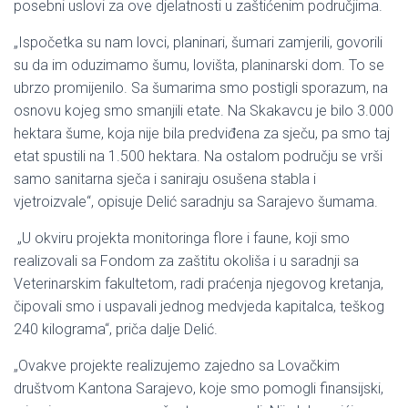
posebni uslovi za ove djelatnosti u zaštićenim područjima.
„Ispočetka su nam lovci, planinari, šumari zamjerili, govorili
su da im oduzimamo šumu, lovišta, planinarski dom. To se
ubrzo promijenilo. Sa šumarima smo postigli sporazum, na
osnovu kojeg smo smanjili etate. Na Skakavcu je bilo 3.000
hektara šume, koja nije bila predviđena za sječu, pa smo taj
etat spustili na 1.500 hektara. Na ostalom području se vrši
samo sanitarna sječa i saniraju osušena stabla i
vjetroizvale“, opisuje Delić saradnju sa Sarajevo šumama.
„U okviru projekta monitoringa flore i faune, koji smo
realizovali sa Fondom za zaštitu okoliša i u saradnji sa
Veterinarskim fakultetom, radi praćenja njegovog kretanja,
čipovali smo i uspavali jednog medvjeda kapitalca, teškog
240 kilograma“, priča dalje Delić.
„Ovakve projekte realizujemo zajedno sa Lovačkim
društvom Kantona Sarajevo, koje smo pomogli finansijski,