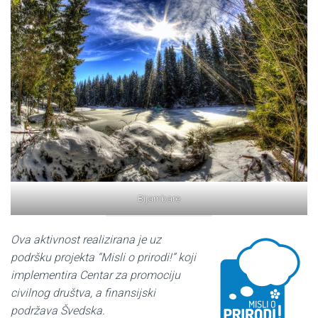
Bijambare
Ova aktivnost realizirana je uz
podršku projekta “Misli o prirodi!” koji
implementira Centar za promociju
civilnog društva, a finansijski
podržava Švedska.