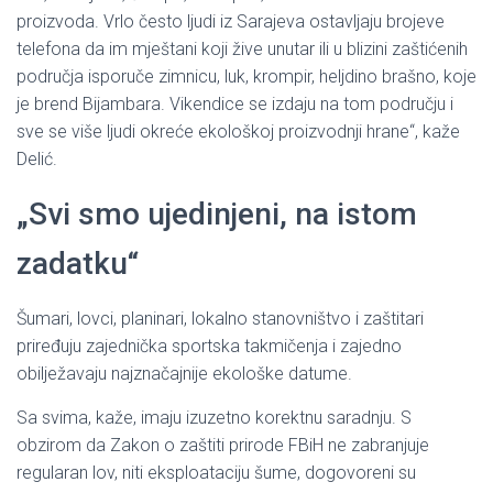
proizvoda. Vrlo često ljudi iz Sarajeva ostavljaju brojeve
telefona da im mještani koji žive unutar ili u blizini zaštićenih
područja isporuče zimnicu, luk, krompir, heljdino brašno, koje
je brend Bijambara. Vikendice se izdaju na tom području i
sve se više ljudi okreće ekološkoj proizvodnji hrane“, kaže
Delić.
„Svi smo ujedinjeni, na istom
zadatku“
Šumari, lovci, planinari, lokalno stanovništvo i zaštitari
priređuju zajednička sportska takmičenja i zajedno
obilježavaju najznačajnije ekološke datume.
Sa svima, kaže, imaju izuzetno korektnu saradnju. S
obzirom da Zakon o zaštiti prirode FBiH ne zabranjuje
regularan lov, niti eksploataciju šume, dogovoreni su