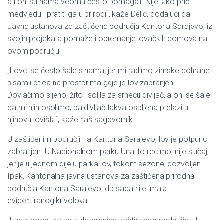
a i oni su nama veoma često pomagali. Nije lako prići
medvjedu i pratiti ga u prirodi“, kaže Delić, dodajući da
Javna ustanova za zaštićena područja Kantona Sarajevo, iz
svojih projekata pomaže i opremanje lovačkih domova na
ovom području.
„Lovci se često šale s nama, jer mi radimo zimske dohrane
sisara i ptica na prostorima gdje je lov zabranjen.
Dovlačimo sijeno, žito i solila za srneću divljač, a oni se šale
da mi njih osolimo, pa divljač takva osoljena prelazi u
njihova lovišta“, kaže naš sagovornik.
U zaštićenim područjima Kantona Sarajevo, lov je potpuno
zabranjen. U Nacionalnom parku Una, to recimo, nije slučaj,
jer je u jednom dijelu parka lov, tokom sezone, dozvoljen.
Ipak, Kantonalna javna ustanova za zaštićena prirodna
područja Kantona Sarajevo, do sada nije imala
evidentiranog krivolova.