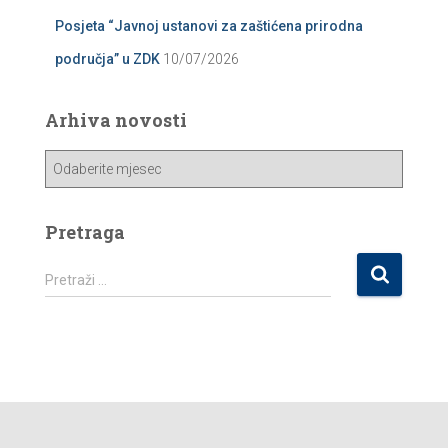
Posjeta “Javnoj ustanovi za zaštićena prirodna
područja” u ZDK
10/07/2026
Arhiva novosti
A
r
h
i
Pretraga
v
a
P
Pretraži …
n
r
o
e
v
t
o
r
s
a
t
g
i
a