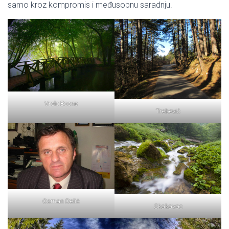
samo kroz kompromis i međusobnu saradnju.
Vrelo Bosne
Trebević
Osman Delić
Skakavac