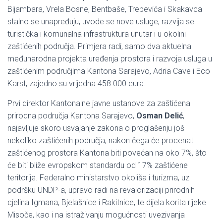
Bijambara, Vrela Bosne, Bentbaše, Trebevića i Skakavca
stalno se unapređuju, uvode se nove usluge, razvija se
turistička i komunalna infrastruktura unutar i u okolini
zaštićenih područja. Primjera radi, samo dva aktuelna
međunarodna projekta uređenja prostora i razvoja usluga u
zaštićenim područjima Kantona Sarajevo, Adria Cave i Eco
Karst, zajedno su vrijedna 458.000 eura.
Prvi direktor Kantonalne javne ustanove za zaštićena
prirodna područja Kantona Sarajevo,
Osman Delić
,
najavljuje skoro usvajanje zakona o proglašenju još
nekoliko zaštićenih područja, nakon čega će procenat
zaštićenog prostora Kantona biti povećan na oko 7%, što
će biti bliže evropskom standardu od 17% zaštićene
teritorije. Federalno ministarstvo okoliša i turizma, uz
podršku UNDP-a, upravo radi na revalorizaciji prirodnih
cjelina Igmana, Bjelašnice i Rakitnice, te dijela korita rijeke
Misoče, kao i na istraživanju mogućnosti uvezivanja