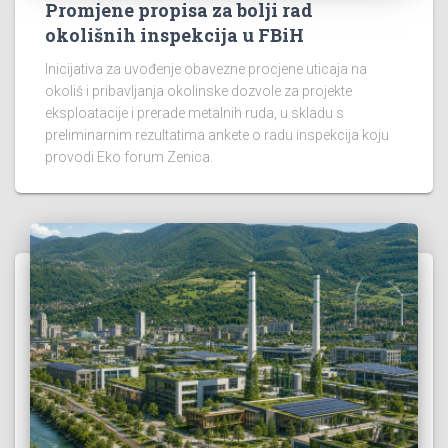
Promjene propisa za bolji rad
okolišnih inspekcija u FBiH
Inicijativa za uvođenje obavezne procjene uticaja na
okoliš i pribavljanja okolinske dozvole za projekte
eksploatacije i prerade metalnih ruda, u skladu s
preliminarnim rezultatima ankete o radu inspekcija koju
provodi Eko forum Zenica.