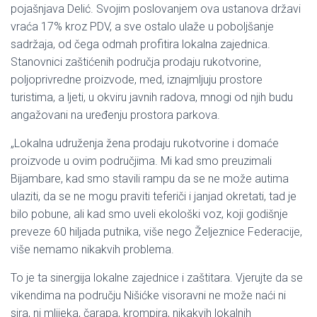
pojašnjava Delić. Svojim poslovanjem ova ustanova državi
vraća 17% kroz PDV, a sve ostalo ulaže u poboljšanje
sadržaja, od čega odmah profitira lokalna zajednica.
Stanovnici zaštićenih područja prodaju rukotvorine,
poljoprivredne proizvode, med, iznajmljuju prostore
turistima, a ljeti, u okviru javnih radova, mnogi od njih budu
angažovani na uređenju prostora parkova.
„Lokalna udruženja žena prodaju rukotvorine i domaće
proizvode u ovim područjima. Mi kad smo preuzimali
Bijambare, kad smo stavili rampu da se ne može autima
ulaziti, da se ne mogu praviti teferiči i janjad okretati, tad je
bilo pobune, ali kad smo uveli ekološki voz, koji godišnje
preveze 60 hiljada putnika, više nego Željeznice Federacije,
više nemamo nikakvih problema.
To je ta sinergija lokalne zajednice i zaštitara. Vjerujte da se
vikendima na području Nišićke visoravni ne može naći ni
sira, ni mlijeka, čarapa, krompira, nikakvih lokalnih