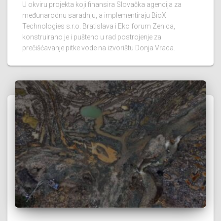
U okviru projekta koji finansira Slovačka agencija za
međunarodnu saradnju, a implementiraju BioX
Technologies s.r.o. Bratislava i Eko forum Zenica,
konstruirano je i pušteno u rad postrojenje za
prečišćavanje pitke vode na izvorištu Donja Vraca.