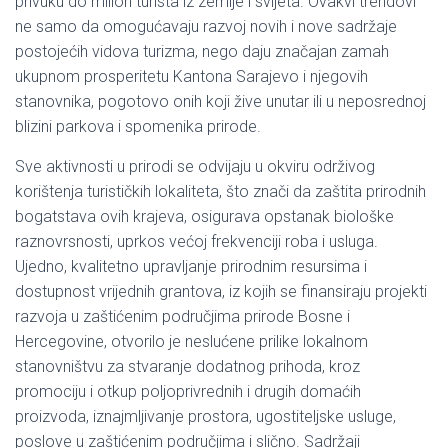
privuku do milion turista iz zemlje i svijeta. Ovakvi trendovi
ne samo da omogućavaju razvoj novih i nove sadržaje
postojećih vidova turizma, nego daju značajan zamah
ukupnom prosperitetu Kantona Sarajevo i njegovih
stanovnika, pogotovo onih koji žive unutar ili u neposrednoj
blizini parkova i spomenika prirode.
Sve aktivnosti u prirodi se odvijaju u okviru održivog
korištenja turističkih lokaliteta, što znači da zaštita prirodnih
bogatstava ovih krajeva, osigurava opstanak biološke
raznovrsnosti, uprkos većoj frekvenciji roba i usluga.
Ujedno, kvalitetno upravljanje prirodnim resursima i
dostupnost vrijednih grantova, iz kojih se finansiraju projekti
razvoja u zaštićenim područjima prirode Bosne i
Hercegovine, otvorilo je neslućene prilike lokalnom
stanovništvu za stvaranje dodatnog prihoda, kroz
promociju i otkup poljoprivrednih i drugih domaćih
proizvoda, iznajmljivanje prostora, ugostiteljske usluge,
poslove u zaštićenim područjima i slično. Sadržaji