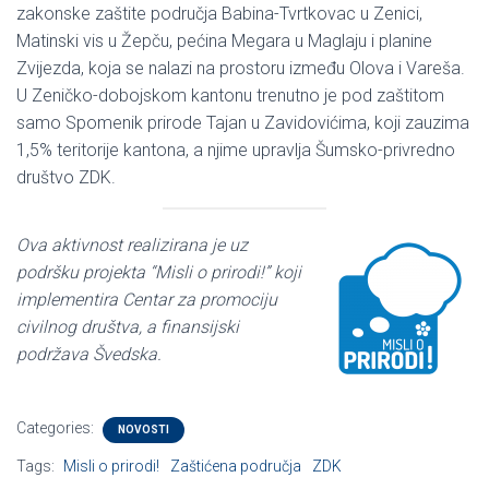
zakonske zaštite područja Babina-Tvrtkovac u Zenici,
Matinski vis u Žepču, pećina Megara u Maglaju i planine
Zvijezda, koja se nalazi na prostoru između Olova i Vareša.
U Zeničko-dobojskom kantonu trenutno je pod zaštitom
samo Spomenik prirode Tajan u Zavidovićima, koji zauzima
1,5% teritorije kantona, a njime upravlja Šumsko-privredno
društvo ZDK.
Ova aktivnost realizirana je uz
podršku projekta “Misli o prirodi!” koji
implementira Centar za promociju
civilnog društva, a finansijski
podržava Švedska.
Categories:
NOVOSTI
Tags:
Misli o prirodi!
Zaštićena područja
ZDK