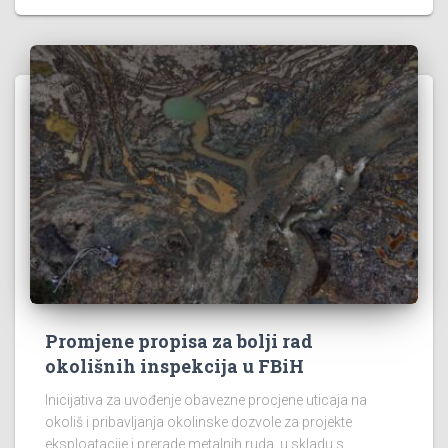
Promjene propisa za bolji rad
okolišnih inspekcija u FBiH
Inicijativa za uvođenje obavezne procjene uticaja na
okoliš i pribavljanja okolinske dozvole za projekte
eksploatacije i prerade metalnih ruda, u skladu s