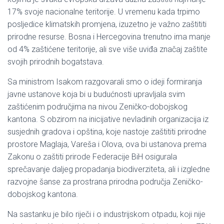
17% svoje nacionalne teritorije. U vremenu kada trpimo
posljedice klimatskih promjena, izuzetno je važno zaštititi
prirodne resurse. Bosna i Hercegovina trenutno ima manje
od 4% zaštićene teritorije, ali sve više uviđa značaj zaštite
svojih prirodnih bogatstava.
Sa ministrom Isakom razgovarali smo o ideji formiranja
javne ustanove koja bi u budućnosti upravljala svim
zaštićenim područjima na nivou Zeničko-dobojskog
kantona. S obzirom na inicijative nevladinih organizacija iz
susjednih gradova i opština, koje nastoje zaštititi prirodne
prostore Maglaja, Vareša i Olova, ova bi ustanova prema
Zakonu o zaštiti prirode Federacije BiH osigurala
sprečavanje daljeg propadanja biodiverziteta, ali i izgledne
razvojne šanse za prostrana prirodna područja Zeničko-
dobojskog kantona.
Na sastanku je bilo riječi i o industrijskom otpadu, koji nije