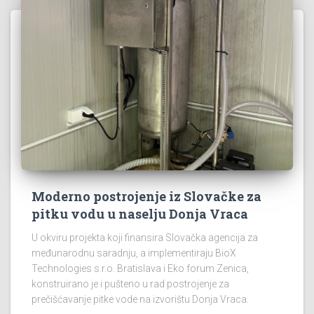
Moderno postrojenje iz Slovačke za
pitku vodu u naselju Donja Vraca
U okviru projekta koji finansira Slovačka agencija za
međunarodnu saradnju, a implementiraju BioX
Technologies s.r.o. Bratislava i Eko forum Zenica,
konstruirano je i pušteno u rad postrojenje za
prečišćavanje pitke vode na izvorištu Donja Vraca.