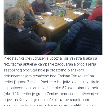
Predstavnici ovih udruženja upoznali su ministra Isaka sa
rezultatima aktuelne kampanje zagovaranja proglašenja
zaštićenog područja koje je prostorno-planskom
dokumentacijom označeno kao “Babina-Tvrtkovac” na
teritoriji grada Zenice. Radi se o inicijativi koja bi rezultirala
uspostavom zakonske zaštite oko 52 kvadratna kilometra
(oko 10%) teritorije grada Zenice, odnosno približavanjem
ciljevima Konvencije o biološkoj raznovrsnosti, prema
kojima je svaka evropska država dužna zaštititi najmanje