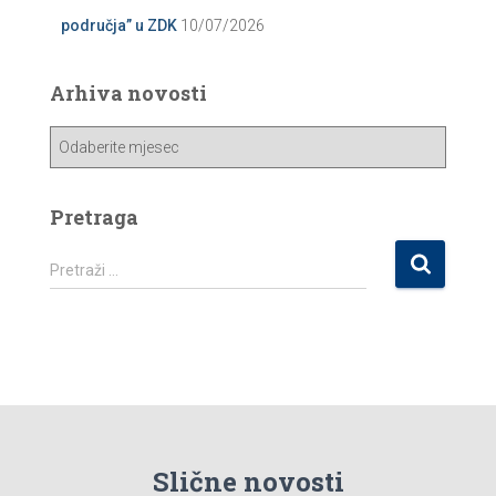
područja” u ZDK
10/07/2026
Arhiva novosti
A
r
h
i
Pretraga
v
a
P
Pretraži …
n
r
o
e
v
t
o
r
s
a
t
g
i
a
:
Slične novosti