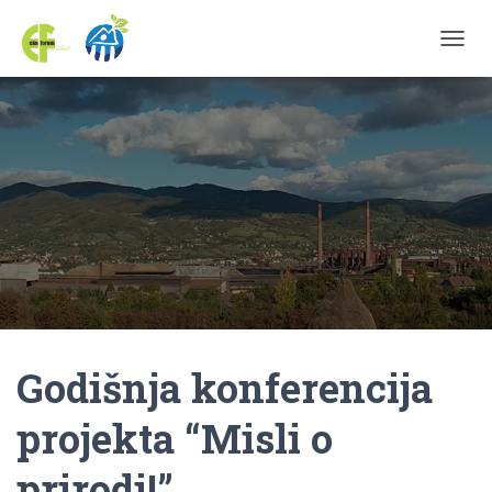
TOGGL
Godišnja konferencija
projekta “Misli o
prirodi!”