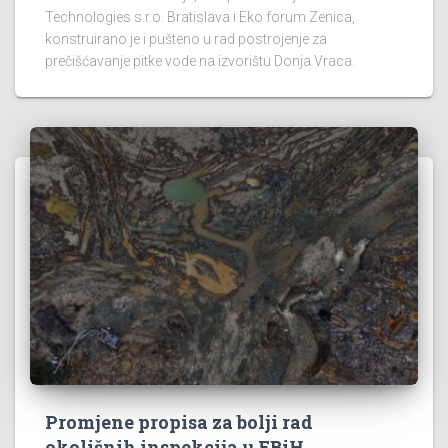
Technologies s.r.o. Bratislava i Eko forum Zenica,
konstruirano je i pušteno u rad postrojenje za
prečišćavanje pitke vode na izvorištu Donja Vraca.
Promjene propisa za bolji rad
okolišnih inspekcija u FBiH