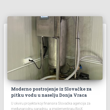
Moderno postrojenje iz Slovačke za
pitku vodu u naselju Donja Vraca
U okviru projekta koji finansira Slovačka agencija za
međunarodnu saradnju, a implementiraju BioX