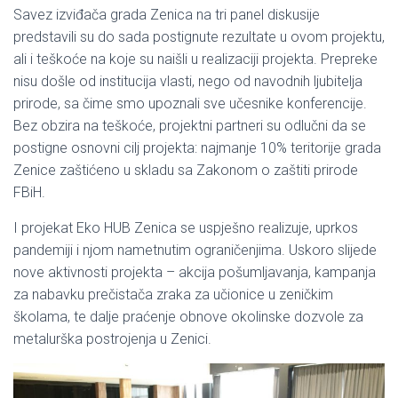
Savez izviđača grada Zenica na tri panel diskusije
predstavili su do sada postignute rezultate u ovom projektu,
ali i teškoće na koje su naišli u realizaciji projekta. Prepreke
nisu došle od institucija vlasti, nego od navodnih ljubitelja
prirode, sa čime smo upoznali sve učesnike konferencije.
Bez obzira na teškoće, projektni partneri su odlučni da se
postigne osnovni cilj projekta: najmanje 10% teritorije grada
Zenice zaštićeno u skladu sa Zakonom o zaštiti prirode
FBiH.
I projekat Eko HUB Zenica se uspješno realizuje, uprkos
pandemiji i njom nametnutim ograničenjima. Uskoro slijede
nove aktivnosti projekta – akcija pošumljavanja, kampanja
za nabavku prečistača zraka za učionice u zeničkim
školama, te dalje praćenje obnove okolinske dozvole za
metalurška postrojenja u Zenici.