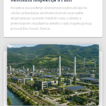
Inicijativa za uvođenje obavezne procjene uticaja na
okoliš i pribavljanja okolinske dozvole za projekte
eksploatacije i prerade metalnih ruda, u skladu s
preliminarnim rezultatima ankete o radu inspekcija koju
provodi Eko forum Zenica.