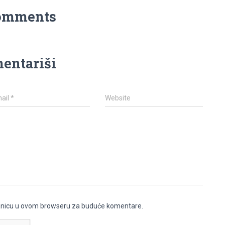
omments
entariši
ail
*
Website
ranicu u ovom browseru za buduće komentare.