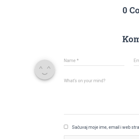
0 C
Kom
Name
*
Em
What's on your mind?
Sačuvaj moje ime, email i web st