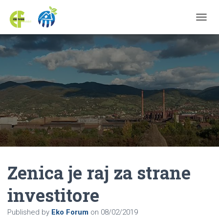
TOGGL
Zenica je raj za strane
investitore
Published by
Eko Forum
on
08/02/2019