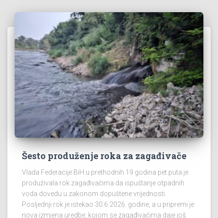
Šesto produženje roka za zagađivače
Vlada Federacije BiH u prethodnih 19 godina pet puta je
produživala rok zagađivačima da ispuštanje otpadnih
voda dovedu u zakonom dopuštene vrijednosti.
Posljednji rok je istekao 30.6.2026. godine, a u pripremi je
nova izmjena uredbe, kojom se zagađivačima daje još