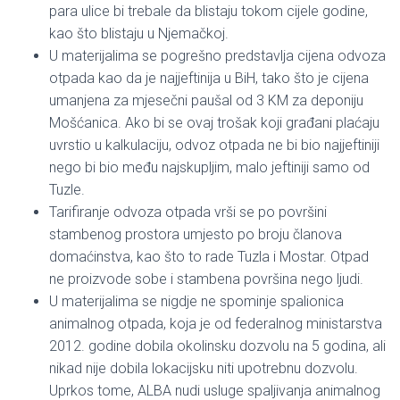
para ulice bi trebale da blistaju tokom cijele godine,
kao što blistaju u Njemačkoj.
U materijalima se pogrešno predstavlja cijena odvoza
otpada kao da je najjeftinija u BiH, tako što je cijena
umanjena za mjesečni paušal od 3 KM za deponiju
Mošćanica. Ako bi se ovaj trošak koji građani plaćaju
uvrstio u kalkulaciju, odvoz otpada ne bi bio najjeftiniji
nego bi bio među najskupljim, malo jeftiniji samo od
Tuzle.
Tarifiranje odvoza otpada vrši se po površini
stambenog prostora umjesto po broju članova
domaćinstva, kao što to rade Tuzla i Mostar. Otpad
ne proizvode sobe i stambena površina nego ljudi.
U materijalima se nigdje ne spominje spalionica
animalnog otpada, koja je od federalnog ministarstva
2012. godine dobila okolinsku dozvolu na 5 godina, ali
nikad nije dobila lokacijsku niti upotrebnu dozvolu.
Uprkos tome, ALBA nudi usluge spaljivanja animalnog