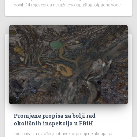
novih 14 mjeseci da nekažnjeno ispuštaju otpadne vode.
Promjene propisa za bolji rad
okolišnih inspekcija u FBiH
Inicijativa za uvođenje obavezne procjene uticaja na