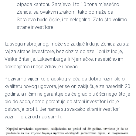
otpada kantonu Sarajevo, i to 10 tona mjesečno.
Zenica, sa ovakvim zrakom, tako pomaže da
Sarajevo bude čišće, i to nelegalno. Zato što volimo
strane investitore.
Iz svega nabrojanog, može se zaključiti da je Zenica zaista
raj za strane investitore, bez obzira dolaze li oni iz Indije,
Velike Britanije, Luksemburga ili Njemačke, nesebično im
poklanjamo i naše zdravlje i novac.
Pozivamo vijećnike gradskog vijeća da dobro razmisle o
kvalitetu novog ugovora, jer se on zaključuje za narednih 20
godina, a ničim ne garantuje da će grad biti čišći nego što je
bio do sada, samo garantuje da strani investitor i dalje
ostvaruje profit. Jer nama su svakako strani investitori
važniji i draži od nas samih.