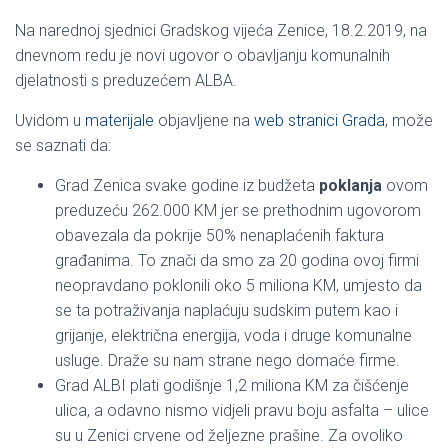
Na narednoj sjednici Gradskog vijeća Zenice, 18.2.2019, na
dnevnom redu je novi ugovor o obavljanju komunalnih
djelatnosti s preduzećem ALBA.
Uvidom u
materijale
objavljene na
web stranici Grada
, može
se saznati da:
Grad Zenica svake godine iz budžeta
poklanja
ovom
preduzeću 262.000 KM jer se prethodnim ugovorom
obavezala da pokrije 50% nenaplaćenih faktura
građanima. To znači da smo za 20 godina ovoj firmi
neopravdano poklonili oko 5 miliona KM, umjesto da
se ta potraživanja naplaćuju sudskim putem kao i
grijanje, električna energija, voda i druge komunalne
usluge. Draže su nam strane nego domaće firme.
Grad ALBI plati godišnje 1,2 miliona KM za čišćenje
ulica, a odavno nismo vidjeli pravu boju asfalta – ulice
su u Zenici crvene od željezne prašine. Za ovoliko