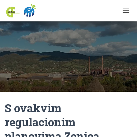
TOGGL
S ovakvim
regulacionim
planovima Zenica