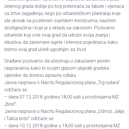
zelenog grada dobije po boji prekrivača za tabute i vijenaca
za žrtve zagađenja, nego po urbanističkom planiranju koje
ide ukorak sa pozitivnim svjetskim trendovima, naučnim
dostignućima i koje je u skladu sa zakonom. Pozivamo
urbaniste koji vole ovaj grad da udruže svoja znanja i
iskustva, da zanemare sujete i interese pojedinaca, kako
bismo ovaj grad učinili ugodnijim za život.
Građane pozivamo da učestvuju u zakazanim javnim
raspravama, kako bi svojim glasom ubijedili gradske
vijećnike da donesu ispravnu odluku.
Javna rasprava o Nacrtu Regulacionog plana „Trg rudara“
održaće se:
– dana 07.12.2018.godineu 18,00 sati u prostorijama MZ
„Brist“.
Javna rasprava o Nacrtu Regulacionog plana „Odmut, Jalija
i Talića brdo“ održaće se:
– dana 10.12.2018.godine u 18,00 sati u prostorijama MZ