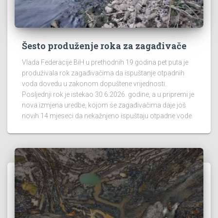
Šesto produženje roka za zagađivače
Vlada Federacije BiH u prethodnih 19 godina pet puta je
produživala rok zagađivačima da ispuštanje otpadnih
voda dovedu u zakonom dopuštene vrijednosti.
Posljednji rok je istekao 30.6.2026. godine, a u pripremi je
nova izmjena uredbe, kojom se zagađivačima daje još
novih 14 mjeseci da nekažnjeno ispuštaju otpadne vode.