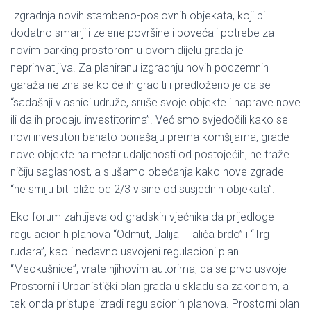
Izgradnja novih stambeno-poslovnih objekata, koji bi
dodatno smanjili zelene površine i povećali potrebe za
novim parking prostorom u ovom dijelu grada je
neprihvatljiva. Za planiranu izgradnju novih podzemnih
garaža ne zna se ko će ih graditi i predloženo je da se
“sadašnji vlasnici udruže, sruše svoje objekte i naprave nove
ili da ih prodaju investitorima”. Već smo svjedočili kako se
novi investitori bahato ponašaju prema komšijama, grade
nove objekte na metar udaljenosti od postojećih, ne traže
ničiju saglasnost, a slušamo obećanja kako nove zgrade
“ne smiju biti bliže od 2/3 visine od susjednih objekata”.
Eko forum zahtijeva od gradskih vjećnika da prijedloge
regulacionih planova “Odmut, Jalija i Talića brdo” i “Trg
rudara”, kao i nedavno usvojeni regulacioni plan
“Meokušnice”, vrate njihovim autorima, da se prvo usvoje
Prostorni i Urbanistički plan grada u skladu sa zakonom, a
tek onda pristupe izradi regulacionih planova. Prostorni plan