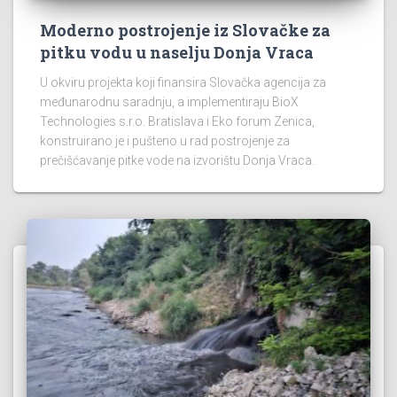
Moderno postrojenje iz Slovačke za
pitku vodu u naselju Donja Vraca
U okviru projekta koji finansira Slovačka agencija za
međunarodnu saradnju, a implementiraju BioX
Technologies s.r.o. Bratislava i Eko forum Zenica,
konstruirano je i pušteno u rad postrojenje za
prečišćavanje pitke vode na izvorištu Donja Vraca.