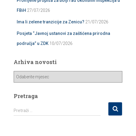
Promjene propisa za bolji rad okolišnih inspekcija u
FBiH
27/07/2026
Ima li zelene tranzicije za Zenicu?
21/07/2026
Posjeta “Javnoj ustanovi za zaštićena prirodna
područja” u ZDK
10/07/2026
Arhiva novosti
A
r
h
i
Pretraga
v
a
P
Pretraži …
n
r
o
e
v
t
o
r