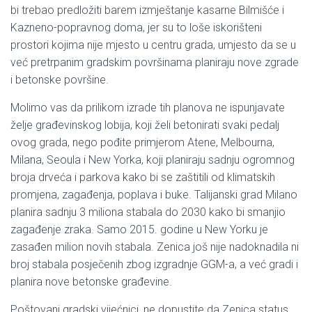
bi trebao predložiti barem izmještanje kasarne Bilmišće i
Kazneno-popravnog doma, jer su to loše iskorišteni
prostori kojima nije mjesto u centru grada, umjesto da se u
već pretrpanim gradskim površinama planiraju nove zgrade
i betonske površine.
Molimo vas da prilikom izrade tih planova ne ispunjavate
želje građevinskog lobija, koji želi betonirati svaki pedalj
ovog grada, nego pođite primjerom Atene, Melbourna,
Milana, Seoula i New Yorka, koji planiraju sadnju ogromnog
broja drveća i parkova kako bi se zaštitili od klimatskih
promjena, zagađenja, poplava i buke. Talijanski grad Milano
planira sadnju 3 miliona stabala do 2030 kako bi smanjio
zagađenje zraka. Samo 2015. godine u New Yorku je
zasađen milion novih stabala. Zenica još nije nadoknadila ni
broj stabala posječenih zbog izgradnje GGM-a, a već gradi i
planira nove betonske građevine.
Poštovani gradski vijećnici, ne dopustite da Zenica status