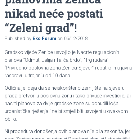
nikad neće postati
“Zeleni grad”!
Published by
Eko Forum
on
06/12/2018
Gradsko vijeće Zenice usvojilo je Nacrte regulacionih
planova “Odmut, Jalija i Talića brdo”, “Trg rudara” i
“Privredno-poslovna zona Zenica-Sjever” i uputilo ih u javnu
raspravu u trajanju od 10 dana.
Odlična je ideja da se neiskorišteno zemljište na sjeveru
grada pretvori u poslovnu zonu i tako privuče investicije, ali
nacrti planova za dvije gradske zone su ponudili loša
urbanistička rješenja i ne bi smjeli biti usvojeni u ovakvom
obliku.
Ni procedura donošenja ovih planova nije bila zakonita, jer