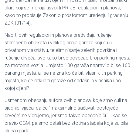
grad Zenica nema usvojen ni Prostorni plan, ni Urbanistički
plan, koji se moraju usvojiti PRIJE regulacionih planova,
kako to propisuje Zakon o prostornom uređenju i građenju
ZDK (01/14).
Nacrti ovih regulacionih planova predviđaju rušenje
stambenih objekata i velikog broja garaža koji su u
privatnom vlasništvu, te eliminisanje zelenih površina i
rušenje drveća, sve kako bi se povećao broj parking mjesta
za motorna vozila. Umjesto 100 garaža napravilo bi se 160
parking mjesta, ali se ne zna ko će biti vlasnik tih parking
mjesta, ko će otkupiti garaže od sadašnjih vlasnika i po
kojoj cijeni?
Usmenom obećanju autora ovih planova, koje smo čuli na
sjednici vijeća, da će “maksimalno sačuvati postojeće
drveće” ne vjerujemo, jer smo takva obećanja čuli i kad se
pravio GGM, pa smo ostali bez stotina stabala koja su bila
pluća grada.