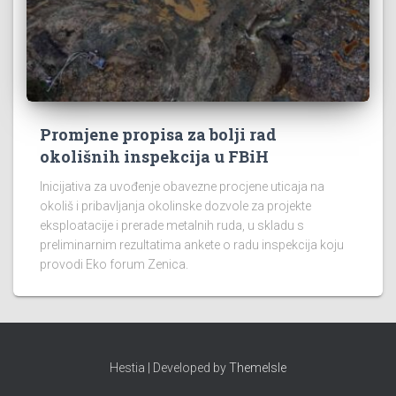
Promjene propisa za bolji rad
okolišnih inspekcija u FBiH
Inicijativa za uvođenje obavezne procjene uticaja na
okoliš i pribavljanja okolinske dozvole za projekte
eksploatacije i prerade metalnih ruda, u skladu s
preliminarnim rezultatima ankete o radu inspekcija koju
provodi Eko forum Zenica.
Hestia | Developed by
ThemeIsle