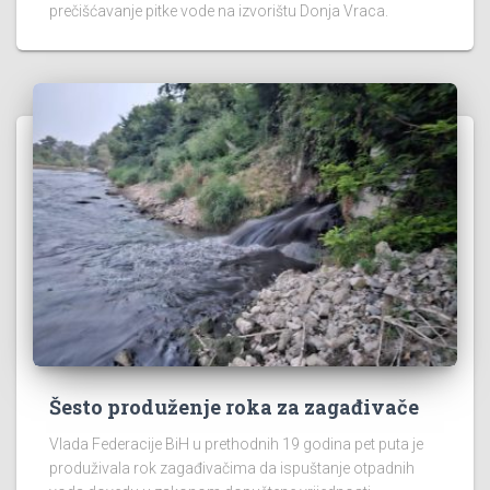
prečišćavanje pitke vode na izvorištu Donja Vraca.
Šesto produženje roka za zagađivače
Vlada Federacije BiH u prethodnih 19 godina pet puta je
produživala rok zagađivačima da ispuštanje otpadnih