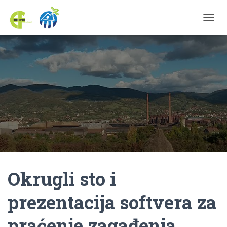
TOGGL
Okrugli sto i
prezentacija softvera za
praćenje zagađenja