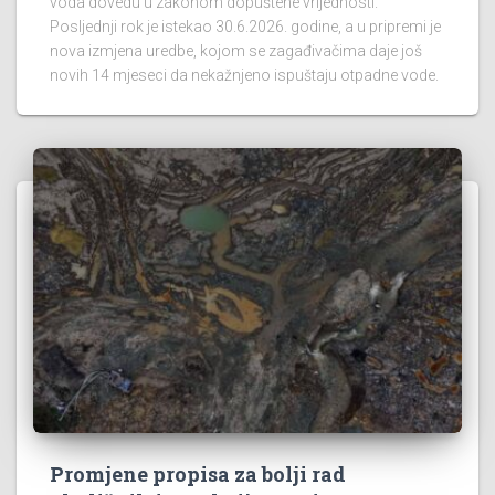
voda dovedu u zakonom dopuštene vrijednosti.
Posljednji rok je istekao 30.6.2026. godine, a u pripremi je
nova izmjena uredbe, kojom se zagađivačima daje još
novih 14 mjeseci da nekažnjeno ispuštaju otpadne vode.
Promjene propisa za bolji rad