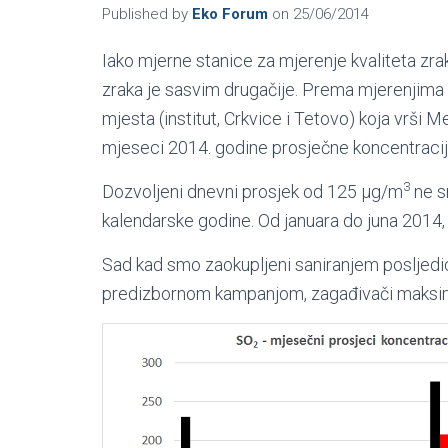
Published by
Eko Forum
on
25/06/2014
Iako mjerne stanice za mjerenje kvaliteta zrak
zraka je sasvim drugačije. Prema mjerenjima 
mjesta (institut, Crkvice i Tetovo) koja vrši 
mjeseci 2014. godine prosječne koncentraci
3
Dozvoljeni dnevni prosjek od 125 µg/m
ne sm
kalendarske godine. Od januara do juna 2014,
Sad kad smo zaokupljeni saniranjem posljed
predizbornom kampanjom, zagađivači maksimaln