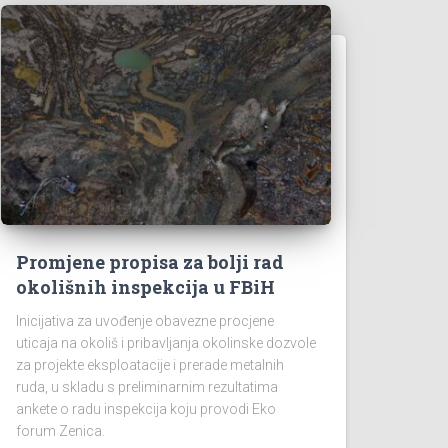
Promjene propisa za bolji rad
okolišnih inspekcija u FBiH
Inicijativa za uvođenje obavezne procjene
uticaja na okoliš i pribavljanja okolinske dozvole
za projekte eksploatacije i prerade metalnih
ruda, u skladu s preliminarnim rezultatima
ankete o radu inspekcija koju provodi Eko
forum Zenica.