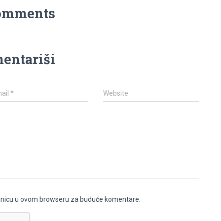
omments
entariši
ail
*
Website
ranicu u ovom browseru za buduće komentare.