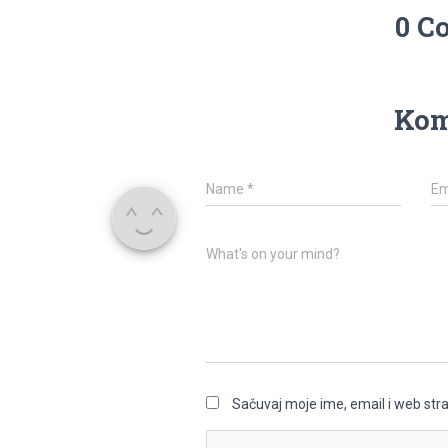
0 C
Kom
Name
*
Em
What's on your mind?
Sačuvaj moje ime, email i web st