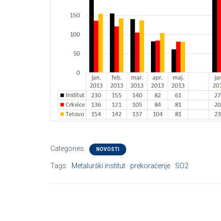
Categories:
NOVOSTI
Tags:
Metalurški institut
prekoračenje
SO2