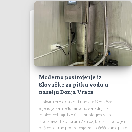
Moderno postrojenje iz
Slovačke za pitku vodu u
naselju Donja Vraca
U okviru projekta koji finansira Slovačka
agencija za međunarodnu saradnju, a
implementiraju BioX Technologies s.r.o.
Bratislava i Eko forum Zenica, konstruirano je i
pušteno u rad postrojenje za prečišćavanje pitke