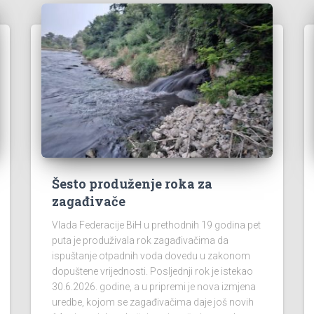
Šesto produženje roka za
zagađivače
Vlada Federacije BiH u prethodnih 19 godina pet
puta je produživala rok zagađivačima da
ispuštanje otpadnih voda dovedu u zakonom
dopuštene vrijednosti. Posljednji rok je istekao
30.6.2026. godine, a u pripremi je nova izmjena
uredbe, kojom se zagađivačima daje još novih