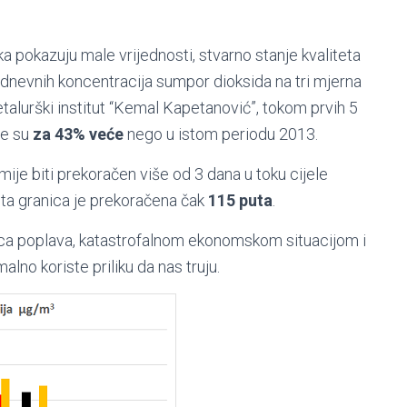
a pokazuju male vrijednosti, stvarno stanje kvaliteta
dnevnih koncentracija sumpor dioksida na tri mjerna
Metalurški institut “Kemal Kapetanović”, tokom prvih 5
je su
za 43% veće
nego u istom periodu 2013.
ije biti prekoračen više od 3 dana u toku cijele
 ta granica je prekoračena čak
115 puta
.
ica poplava, katastrofalnom ekonomskom situacijom i
o koriste priliku da nas truju.