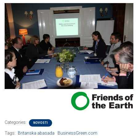
Categories:
NOVOSTI
Tags:
Britanska abasada
BusinessGreen.com