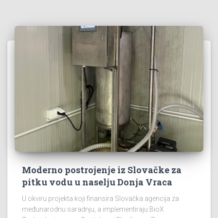
Moderno postrojenje iz Slovačke za
pitku vodu u naselju Donja Vraca
U okviru projekta koji finansira Slovačka agencija za
međunarodnu saradnju, a implementiraju BioX