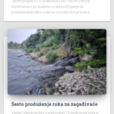
Technologies s.r.o. Bratislava i Eko forum Zenica,
konstruirano je i pušteno u rad postrojenje za
prečišćavanje pitke vode na izvorištu Donja Vraca.
Šesto produženje roka za zagađivače
Vlada Federacije BiH u prethodnih 19 godina pet puta je