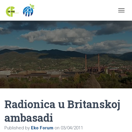
TOGGL
Radionica u Britanskoj
ambasadi
Published by
Eko Forum
on
03/04/2011