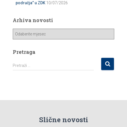
područja” u ZDK
10/07/2026
Arhiva novosti
A
r
h
i
Pretraga
v
a
P
Pretraži …
n
r
o
e
v
t
o
r
s
a
t
g
i
a
:
Slične novosti