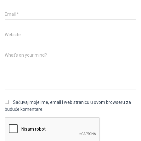
Email
*
Website
What's on your mind?
Sačuvaj moje ime, email i web stranicu u ovom browseru za
buduće komentare.