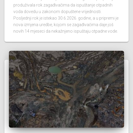
produživala rok zagađivačima da ispuštanje otpadnih
voda dovedu u zakonom dopuštene vrijednosti.
Posljednji rok je istekao 30.6.2026. godine, a u pripremi je
nova izmjena uredbe, kojom se zagađivačima daje još
novih 14 mjeseci da nekažnjeno ispuštaju otpadne vode.