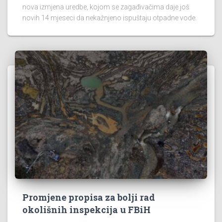
nova izmjena uredbe, kojom se zagađivačima daje još
novih 14 mjeseci da nekažnjeno ispuštaju otpadne vode.
Promjene propisa za bolji rad
okolišnih inspekcija u FBiH