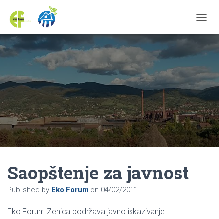
TOGGL
Saopštenje za javnost
Published by
Eko Forum
on
04/02/2011
Eko Forum Zenica podržava javno iskazivanje