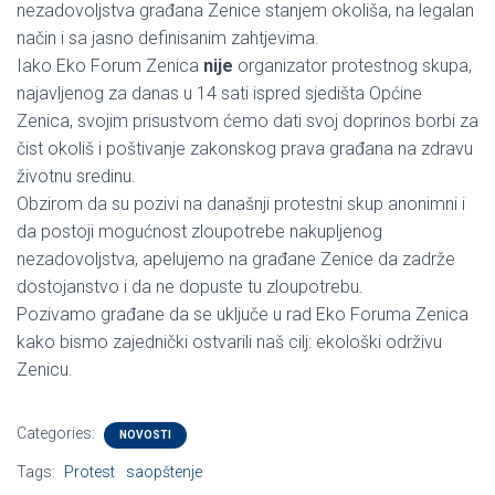
nezadovoljstva građana Zenice stanjem okoliša, na legalan
način i sa jasno definisanim zahtjevima.
Iako Eko Forum Zenica
nije
organizator protestnog skupa,
najavljenog za danas u 14 sati ispred sjedišta Općine
Zenica, svojim prisustvom ćemo dati svoj doprinos borbi za
čist okoliš i poštivanje zakonskog prava građana na zdravu
životnu sredinu.
Obzirom da su pozivi na današnji protestni skup anonimni i
da postoji mogućnost zloupotrebe nakupljenog
nezadovoljstva, apelujemo na građane Zenice da zadrže
dostojanstvo i da ne dopuste tu zloupotrebu.
Pozivamo građane da se uključe u rad Eko Foruma Zenica
kako bismo zajednički ostvarili naš cilj: ekološki održivu
Zenicu.
Categories:
NOVOSTI
Tags:
Protest
saopštenje