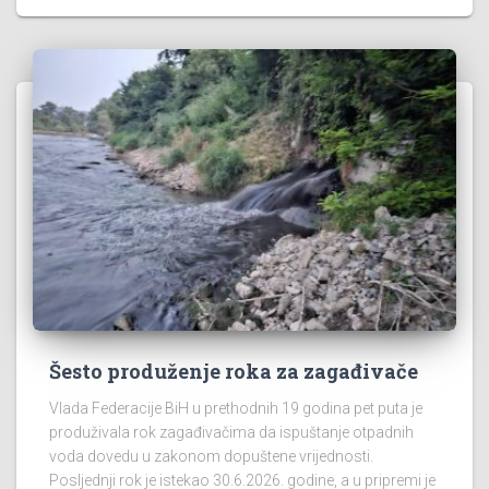
Šesto produženje roka za zagađivače
Vlada Federacije BiH u prethodnih 19 godina pet puta je
produživala rok zagađivačima da ispuštanje otpadnih
voda dovedu u zakonom dopuštene vrijednosti.
Posljednji rok je istekao 30.6.2026. godine, a u pripremi je