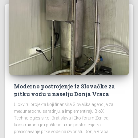
Moderno postrojenje iz Slovačke za
pitku vodu u naselju Donja Vraca
U okviru projekta koji finansira Slovačka agencija za
međunarodnu saradnju, a implementiraju BioX
Technologies s.r.o. Bratislava i Eko forum Zenica,
konstruirano je i pušteno u rad postrojenje za
prečišćavanje pitke vode na izvorištu Donja Vraca.