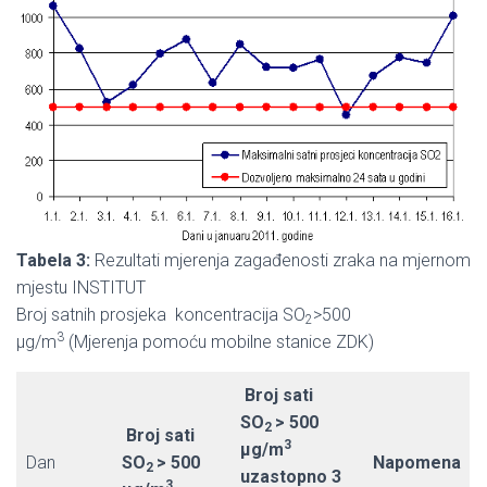
Tabela 3:
Rezultati mjerenja zagađenosti zraka na mjernom
mjestu INSTITUT
Broj satnih prosjeka koncentracija SO
>500
2
3
µg/m
(Mjerenja pomoću mobilne stanice ZDK)
Broj sati
SO
> 500
2
Broj sati
3
µg/m
Dan
SO
> 500
Napomena
2
uzastopno 3
3