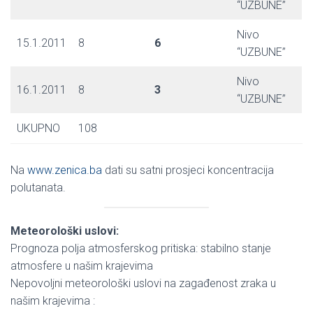
“UZBUNE”
Nivo
15.1.2011
8
6
“UZBUNE”
Nivo
16.1.2011
8
3
“UZBUNE”
UKUPNO
108
Na
www.zenica.ba
dati su satni prosjeci koncentracija
polutanata.
Meteorološki uslovi:
Prognoza polja atmosferskog pritiska: stabilno stanje
atmosfere u našim krajevima
Nepovoljni meteorološki uslovi na zagađenost zraka u
našim krajevima :