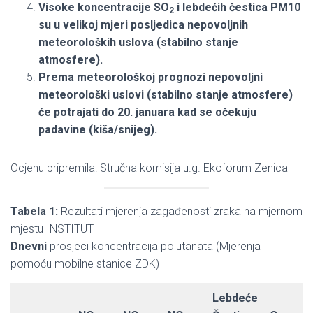
Visoke koncentracije SO
i lebdećih čestica PM10
2
su u velikoj mjeri posljedica nepovoljnih
meteoroloških uslova (stabilno stanje
atmosfere).
Prema meteorološkoj prognozi nepovoljni
meteorološki uslovi (stabilno stanje atmosfere)
će potrajati do 20. januara kad se očekuju
padavine (kiša/snijeg).
Ocjenu pripremila: Stručna komisija u.g. Ekoforum Zenica
Tabela 1:
Rezultati mjerenja zagađenosti zraka na mjernom
mjestu INSTITUT
Dnevni
prosjeci koncentracija polutanata (Mjerenja
pomoću mobilne stanice ZDK)
Lebdeće