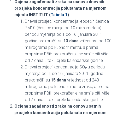
Ocjena zagađenosti zraka na osnovu dnevnih
prosjeka koncentracija polutanata na mjernom
mjestu INSTITUT (
Tabela 1
):
Dnevni prosjeci koncentracija lebdećih čestica
PM10 (čestice manje od 10 mikrometara) u
periodu mjerenja od 1 do 16. januara 2011.
godine prekoračili su
13 dana
vrijednost od 100
mikrograma po kubnom metru, a prema
propisima FBiH prekoračenja ne smije biti više
od 7 dana u toku cijele kalendarske godine.
Dnevni prosjeci koncentracija SO
u periodu
2
mjerenja od 1 do 16. januara 2011. godine
prekoračili su
15 dana
vrijednost od 240
mikrograma po kubnom metru zraka, a prema
propisima FBiH prekoračenje ne smije biti više
od 7 dana u toku cijele kalendarske godine.
Ocjena zagađenosti zraka na osnovu satnih
prosjeka koncentracija polutanata na mjernom