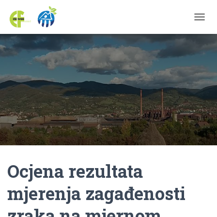
TOGGL
Ocjena rezultata
mjerenja zagađenosti
zraka na mjernom