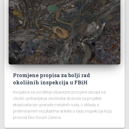
Promjene propisa za bolji rad
okolišnih inspekcija u FBiH
Inicijativa za uvođenje obavezne procjene uticaja na
okoliš i pribavljanja okolinske dozvole za projekte
eksploatacije i prerade metalnih ruda, u skladu s
preliminarnim rezultatima ankete o radu inspekcija koju
provodi Eko forum Zenica.