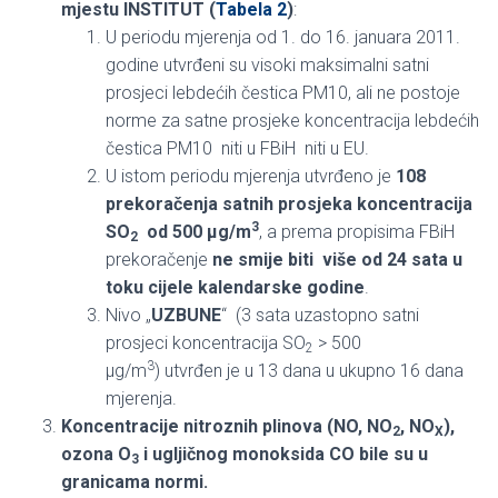
mjestu INSTITUT (
Tabela 2
)
:
U periodu mjerenja od 1. do 16. januara 2011.
godine utvrđeni su visoki maksimalni satni
prosjeci lebdećih čestica PM10, ali ne postoje
norme za satne prosjeke koncentracija lebdećih
čestica PM10 niti u FBiH niti u EU.
U istom periodu mjerenja utvrđeno je
108
prekoračenja satnih prosjeka koncentracija
3
SO
od 500 µg/m
, a prema propisima FBiH
2
prekoračenje
ne smije biti više od 24 sata u
toku cijele kalendarske godine
.
Nivo „
UZBUNE
“ (3 sata uzastopno satni
prosjeci koncentracija SO
> 500
2
3
µg/m
) utvrđen je u 13 dana u ukupno 16 dana
mjerenja.
Koncentracije nitroznih plinova (NO, NO
, NO
),
2
X
ozona O
i ugljičnog monoksida CO bile su u
3
granicama normi.