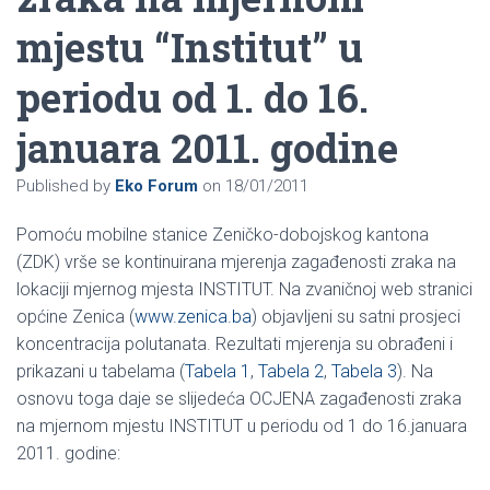
mjestu “Institut” u
periodu od 1. do 16.
januara 2011. godine
Published by
Eko Forum
on
18/01/2011
Pomoću mobilne stanice Zeničko-dobojskog kantona
(ZDK) vrše se kontinuirana mjerenja zagađenosti zraka na
lokaciji mjernog mjesta INSTITUT. Na zvaničnoj web stranici
općine Zenica (
www.zenica.ba
) objavljeni su satni prosjeci
koncentracija polutanata. Rezultati mjerenja su obrađeni i
prikazani u tabelama (
Tabela 1
,
Tabela 2
,
Tabela 3
). Na
osnovu toga daje se slijedeća OCJENA zagađenosti zraka
na mjernom mjestu INSTITUT u periodu od 1 do 16.januara
2011. godine: