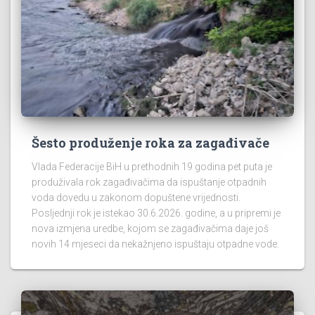
Šesto produženje roka za zagađivače
Vlada Federacije BiH u prethodnih 19 godina pet puta je
produživala rok zagađivačima da ispuštanje otpadnih
voda dovedu u zakonom dopuštene vrijednosti.
Posljednji rok je istekao 30.6.2026. godine, a u pripremi je
nova izmjena uredbe, kojom se zagađivačima daje još
novih 14 mjeseci da nekažnjeno ispuštaju otpadne vode.