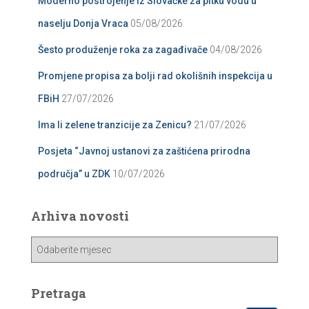
Moderno postrojenje iz Slovačke za pitku vodu u
naselju Donja Vraca
05/08/2026
Šesto produženje roka za zagađivače
04/08/2026
Promjene propisa za bolji rad okolišnih inspekcija u
FBiH
27/07/2026
Ima li zelene tranzicije za Zenicu?
21/07/2026
Posjeta “Javnoj ustanovi za zaštićena prirodna
područja” u ZDK
10/07/2026
Arhiva novosti
A
r
h
i
Pretraga
v