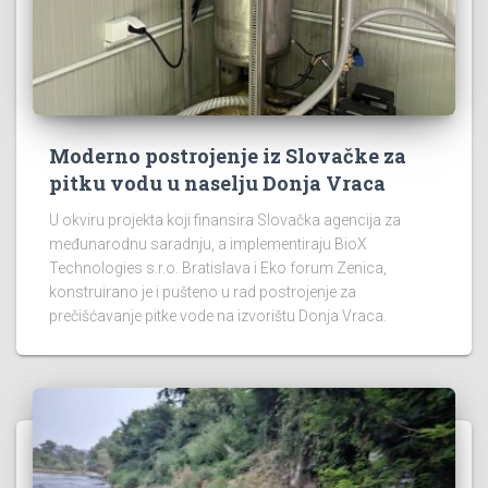
Moderno postrojenje iz Slovačke za
pitku vodu u naselju Donja Vraca
U okviru projekta koji finansira Slovačka agencija za
međunarodnu saradnju, a implementiraju BioX
Technologies s.r.o. Bratislava i Eko forum Zenica,
konstruirano je i pušteno u rad postrojenje za
prečišćavanje pitke vode na izvorištu Donja Vraca.