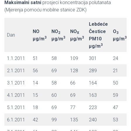
Maksimalni satni
prosjeci koncentracija polutanata
(Mjerenja pomoću mobilne stanice ZDK)
Lebdeće
NO
NO
NO
Čestice
O
2
X
3
Dan
3
3
3
3
µg/m
µg/m
µg/m
PM10
µg/m
3
µg/m
1.1.2011
51
58
109
301
24
2.1.2011
56
69
128
289
21
3.1.2011
14
58
66
164
50
4.1.2011
15
60
69
163
59
5.1.2011
18
69
77
223
47
6.1.2011
42
99
135
240
53