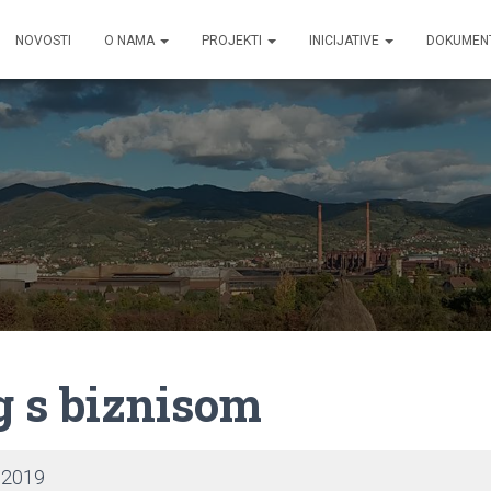
NOVOSTI
O NAMA
PROJEKTI
INICIJATIVE
DOKUMEN
g s biznisom
.2019