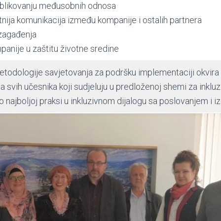
oblikovanju međusobnih odnosa
ntnija komunikacija između kompanije i ostalih partnera
zagađenja
panije u zaštitu životne sredine
todologije savjetovanja za podršku implementaciji okvira 
 svih učesnika koji sudjeluju u predloženoj shemi za inkluz
 najboljoj praksi u inkluzivnom dijalogu sa poslovanjem i