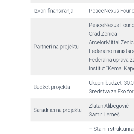
Izvori finansiranja
PeaceNexus Founda
PeaceNexus Founda
Grad Zenica
ArcelorMittal Zeni
Partneri na projektu
Federalno ministars
Federalna uprava z
Institut “Kemal Kap
Ukupni budžet: 30.
Budžet projekta
Sredstva za Eko fo
Zlatan Alibegović
Saradnici na projektu
Samir Lemeš
– Stalni i strukturi