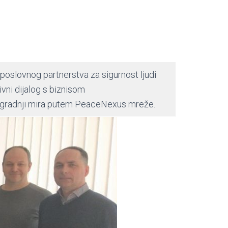
poslovnog partnerstva za sigurnost ljudi
ivni dijalog s biznisom
 izgradnji mira putem PeaceNexus mreže.