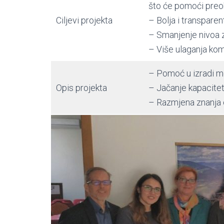
što će pomoći pre
Ciljevi projekta
– Bolja i transpare
– Smanjenje nivoa 
– Više ulaganja kom
– Pomoć u izradi me
Opis projekta
– Jačanje kapaciteta
– Razmjena znanja o