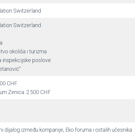
tion Switzerland
tion Switzerland
ca
tvo okoliša i turizma
a inspekcijske poslove
etanović”
000 CHF
rum Zenica: 2.500 CHF
rani dijalog između kompanije, Eko foruma i ostalih učesnika