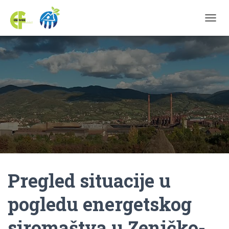
TOGGL
Pregled situacije u
pogledu energetskog
siromaštva u Zeničko-